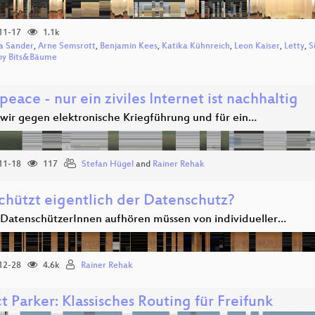
11-17
1.1k
a Sander
,
Arne Semsrott
,
Benjamin Kees
,
Katika Kühnreich
,
Leon Kaiser
,
Letty
,
S
by Bits&Bäume
eace - nur ein ziviles Internet ist nachhaltig
ir gegen elektronische Kriegführung und für ein…
11-18
117
Stefan Hügel
and
Rainer Rehak
chützt eigentlich der Datenschutz?
atenschützerInnen aufhören müssen von individueller…
12-28
4.6k
Rainer Rehak
t Parker: Klassisches Routing für Freifunk