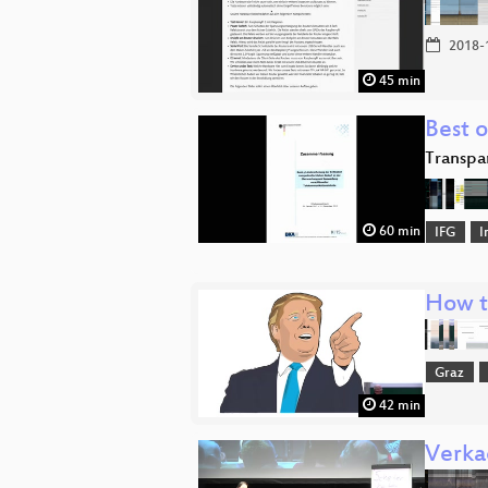
2018-
45 min
Best o
Transpa
60 min
IFG
I
How t
Graz
42 min
Verka