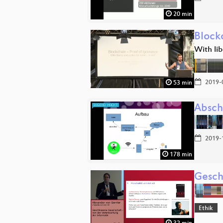
20 min
Block
With lib
2019-
53 min
Absch
2019-
178 min
Gesch
Ethik