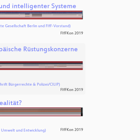
und intelligenter Systeme
e Gesellschaft Berlin und FIfF-Vorstand)
FIfFKon 2019
opäische Rüstungskonzerne
hrift Bürgerrechte & Polizei/CILIP)
FIfFKon 2019
alität?
FIfFKon 2019
m Umwelt und Entwicklung)