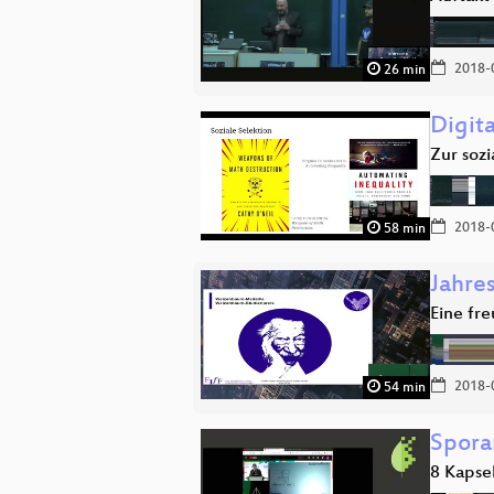
2018-
26 min
Digit
Zur soz
2018-
58 min
Jahres
Eine fr
2018-
54 min
Spor
8 Kapse