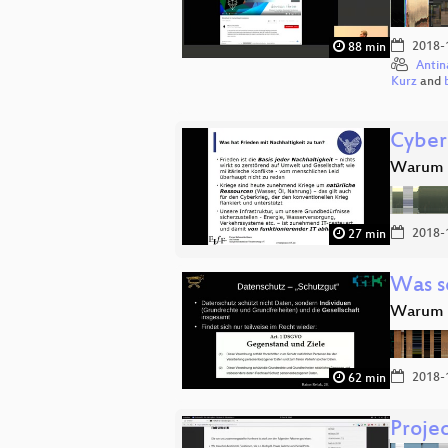
2018-
88 min
Antin
Kurz
and
Cyberp
Warum w
2018-
27 min
Was s
Warum D
2018-
62 min
Projec