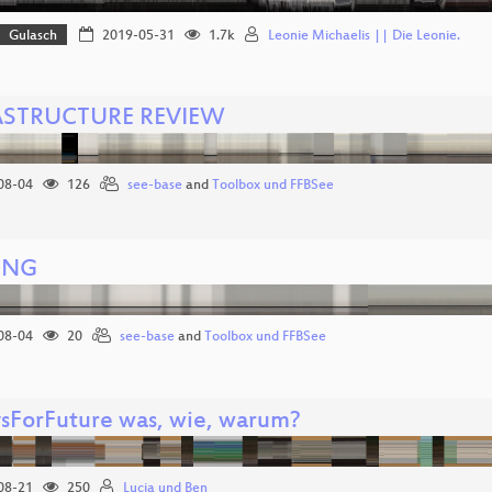
Gulasch
2019-05-31
1.7k
Leonie Michaelis || Die Leonie.
ASTRUCTURE REVIEW
08-04
126
see-base
and
Toolbox und FFBSee
ING
08-04
20
see-base
and
Toolbox und FFBSee
ysForFuture was, wie, warum?
08-21
250
Lucia und Ben