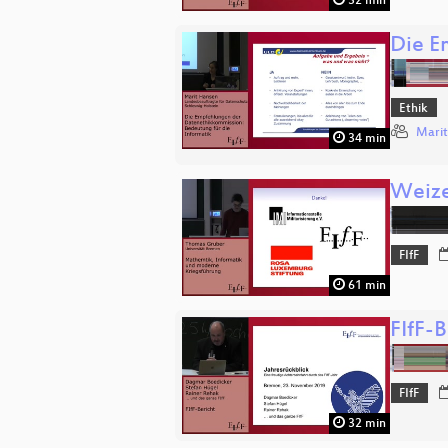
32 min
Die E
Ethik
Marit
34 min
Weize
FIfF
61 min
FIfF-B
FIfF
32 min