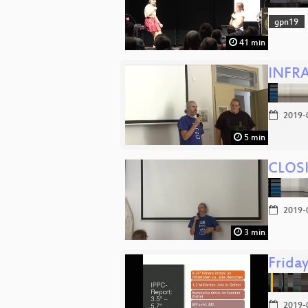
gpn19
41 min
INFR
2019-
5 min
CLOS
2019-
3 min
Frida
2019-