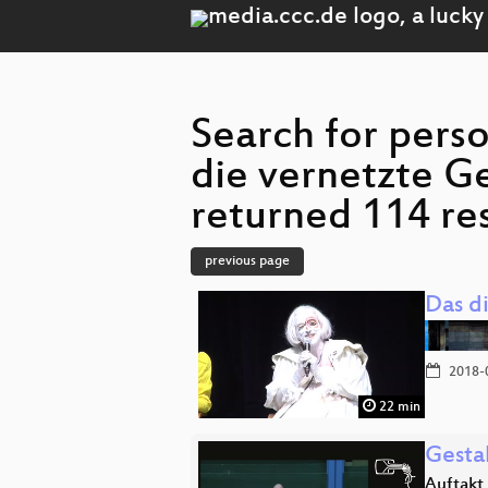
Search for pers
die vernetzte Ge
returned 114 res
previous page
Das d
2018-
22 min
Gesta
Auftakt