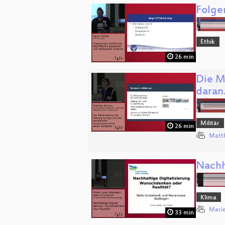
Folge
Ethik
26 min
Die M
dara
Militär
26 min
Matth
Nachh
Klima
Marie
33 min