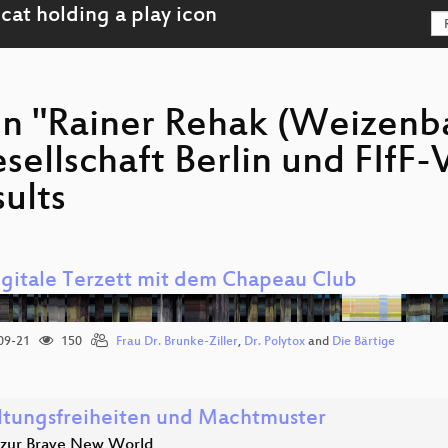
on "Rainer Rehak (Weizenba
sellschaft Berlin und FIfF-
ults
igitale Terzett mit dem Chapeau Club
09-21
150
Frau Dr. Brunke-Ziller
,
Dr. Polytox
and
Die Bärtige
ltungsfreiheiten und Machtmuster
 zur Brave New World