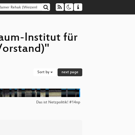
um-Institut für
Vorstand)"
Sort by
next page
Das ist Netzpolitik! #14np