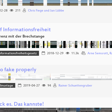
12-28
211
Chris Fiege und Jan Lübbe
f Informationsfreiheit
renz mit der Brechstange
nformationsfreiheitsgesetz
2018-12-29
11.3k
Arne Semsrott
,
R
o fake properly
linuxtage
2019-04-27
94
Rainer Schuettengruber
ck es. Das kannste!