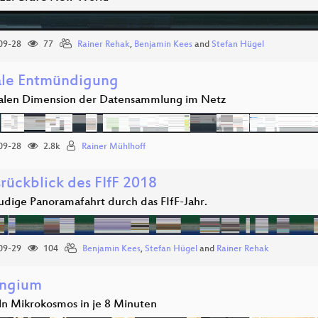
09-28
77
Rainer Rehak
,
Benjamin Kees
and
Stefan Hügel
ale Entmündigung
ialen Dimension der Datensammlung im Netz
09-28
2.8k
Rainer Mühlhoff
rückblick des FIfF 2018
eudige Panoramafahrt durch das FIfF-Jahr.
09-29
104
Benjamin Kees
,
Stefan Hügel
and
Rainer Rehak
angium
ln Mikrokosmos in je 8 Minuten