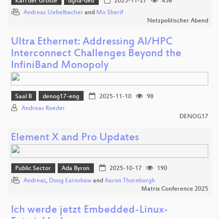
Karl der Grosse
dgna-deu
2025-11-27
456
Andreas Uebelbacher
and
Mo Sherif
Netzpolitischer Abend
Ultra Ethernet: Addressing AI/HPC
Interconnect Challenges Beyond the
InfiniBand Monopoly
Saal B
denog17-eng
2025-11-10
98
Andreas Roeder
DENOG17
Element X and Pro Updates
Public Sector
Ada Byron
2025-10-17
190
Andreas
,
Doug Earnshaw
and
Aaron Thornburgh
Matrix Conference 2025
Ich werde jetzt Embedded-Linux-