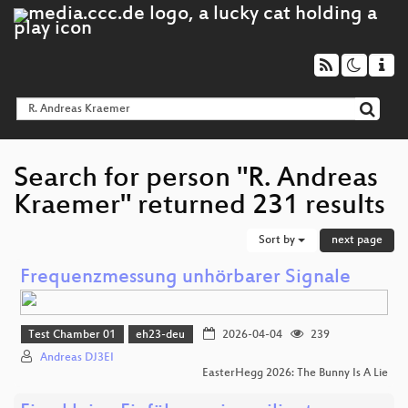
Search for person "R. Andreas
Kraemer" returned 231 results
Sort by
next page
Frequenzmessung unhörbarer Signale
Test Chamber 01
eh23-deu
2026-04-04
239
Andreas DJ3EI
EasterHegg 2026: The Bunny Is A Lie