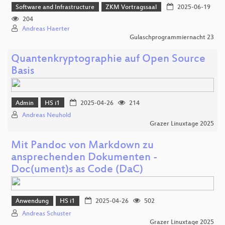
Software and Infrastructure
ZKM Vortragssaal
2025-06-19
204
Andreas Haerter
Gulaschprogrammiernacht 23
Quantenkryptographie auf Open Source
Basis
Admin
HS i1
2025-04-26
214
Andreas Neuhold
Grazer Linuxtage 2025
Mit Pandoc von Markdown zu
ansprechenden Dokumenten -
Doc(ument)s as Code (DaC)
Anwendung
HS i1
2025-04-26
502
Andreas Schuster
Grazer Linuxtage 2025