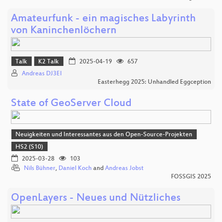
Amateurfunk - ein magisches Labyrinth
von Kaninchenlöchern
Talk
K2 Talk
2025-04-19
657
Andreas DJ3EI
Easterhegg 2025: Unhandled Eggception
State of GeoServer Cloud
Neuigkeiten und Interessantes aus den Open-Source-Projekten
HS2 (S10)
2025-03-28
103
Nils Bühner
,
Daniel Koch
and
Andreas Jobst
FOSSGIS 2025
OpenLayers - Neues und Nützliches