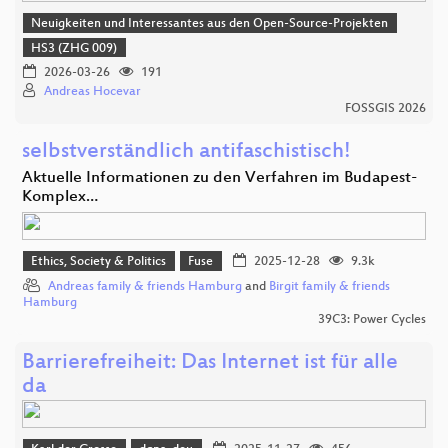
Neuigkeiten und Interessantes aus den Open-Source-Projekten
HS3 (ZHG 009)
2026-03-26
191
Andreas Hocevar
FOSSGIS 2026
selbstverständlich antifaschistisch!
Aktuelle Informationen zu den Verfahren im Budapest-
Komplex…
Ethics, Society & Politics
Fuse
2025-12-28
9.3k
Andreas family & friends Hamburg
and
Birgit family & friends
Hamburg
39C3: Power Cycles
Barrierefreiheit: Das Internet ist für alle
da