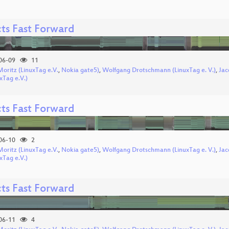
cts Fast Forward
06-09
11
Moritz (LinuxTag e.V.
,
Nokia gate5)
,
Wolfgang Drotschmann (LinuxTag e. V.)
,
Jac
xTag e.V.)
cts Fast Forward
06-10
2
Moritz (LinuxTag e.V.
,
Nokia gate5)
,
Wolfgang Drotschmann (LinuxTag e. V.)
,
Jac
xTag e.V.)
cts Fast Forward
06-11
4