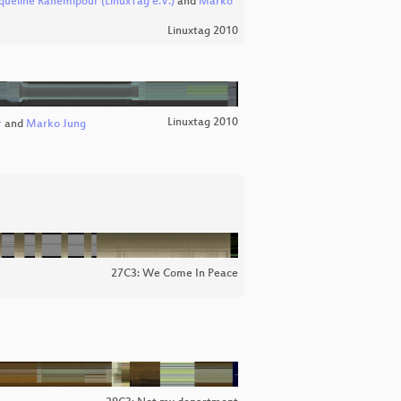
queline Rahemipour (LinuxTag e.V.)
and
Marko
Linuxtag 2010
Linuxtag 2010
r
and
Marko Jung
27C3: We Come In Peace