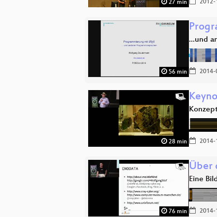
2012-
27 min
Progr
...und 
2014-
56 min
Keyno
Konzept
2014-
28 min
Über 
Eine Bil
2014-
76 min