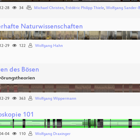
12-28
34
Michael Christen
,
Frédéric Philipp Thiele
,
Wolfgang Sander-
rhafte Naturwissenschaften
12-29
122
Wolfgang Hahn
en des Bösen
örungstheorien
12-29
363
Wolfgang Wippermann
oskopie 101
04-04
110
Wolfgang Draxinger