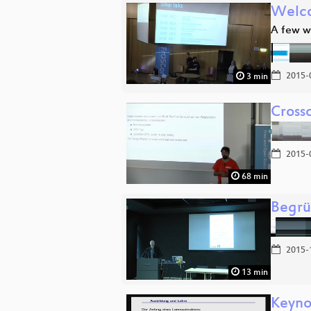
Welco
A few w
2015-
3 min
Cross
2015-
68 min
Begr
2015-
13 min
Keyno