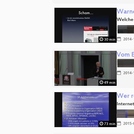
Warne
Welche 
2014-
30 min
Vom E
2014-
49 min
Wer r
Interne
2015-
73 min