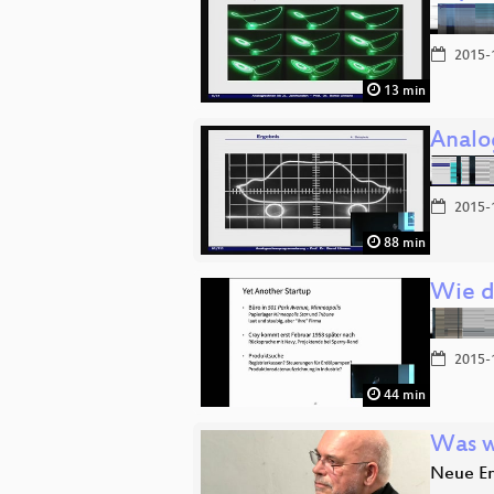
2015-
13 min
Analo
2015-
88 min
Wie d
2015-
44 min
Was w
Neue En