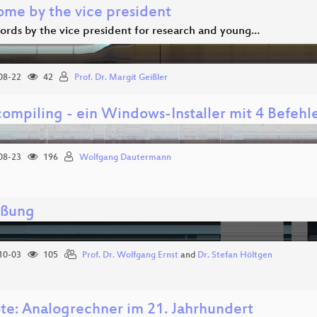
me by the vice president
ords by the vice president for research and young…
08-22
42
Prof. Dr. Margit Geißler
compiling - ein Windows-Installer mit 4 Befehl
08-23
196
Wolfgang Dautermann
üßung
10-03
105
Prof. Dr. Wolfgang Ernst
and
Dr. Stefan Höltgen
te: Analogrechner im 21. Jahrhundert