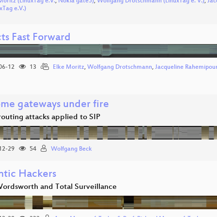
Moritz (LinuxTag e.V.
,
Nokia gate5)
,
Wolfgang Drotschmann (LinuxTag e. V.)
,
Jac
xTag e.V.)
cts Fast Forward
06-12
13
Elke Moritz
,
Wolfgang Drotschmann
,
Jacqueline Rahemipou
ome gateways under fire
outing attacks applied to SIP
12-29
54
Wolfgang Beck
tic Hackers
Wordsworth and Total Surveillance