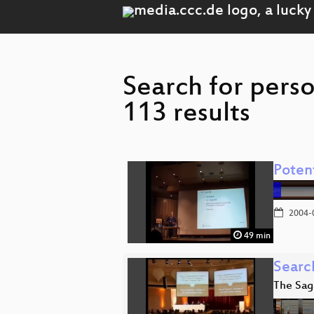
Search for pers
113 results
Poten
2004-
49 min
Search
The Saga