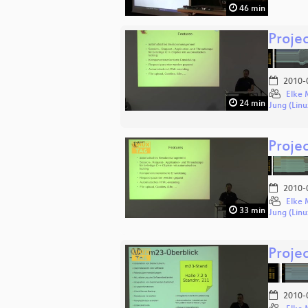
46 min
Proje
2010-
Elke 
24 min
Jung (Linu
Proje
2010-
Elke 
33 min
Jung (Linu
Proje
2010-