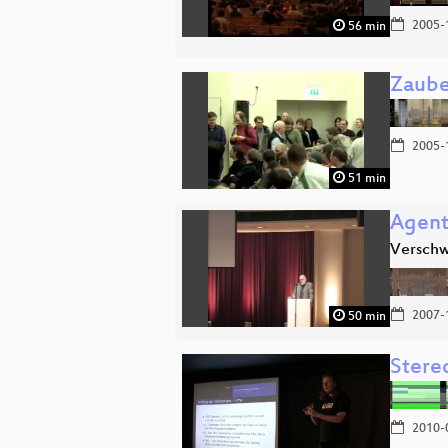
2005-
56 min
Zaube
2005-
51 min
Agent
Verschw
2007-
50 min
Stere
2010-