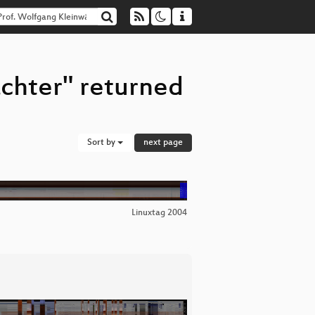
chter" returned
Sort by
next page
Linuxtag 2004