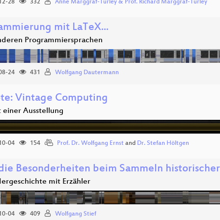
12-28
332
Anne Marggraf-Turley & Prof. Richard Marggraf-Turley
ammierung mit LaTeX...
anderen Programmiersprachen
08-24
431
Wolfgang Dautermann
te: Vintage Computing
 einer Ausstellung
10-04
154
Prof. Dr. Wolfgang Ernst
and
Dr. Stefan Höltgen
die Besonderheiten beim Sammeln historische
dergeschichte mit Erzähler
10-04
409
Wolfgang Stief