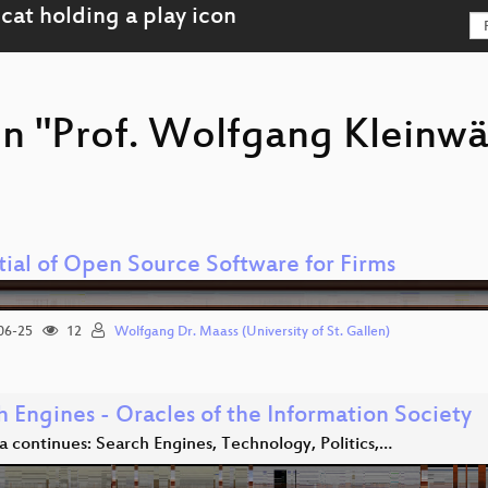
on "Prof. Wolfgang Kleinwä
tial of Open Source Software for Firms
06-25
12
Wolfgang Dr. Maass (University of St. Gallen)
 Engines - Oracles of the Information Society
 continues: Search Engines, Technology, Politics,…