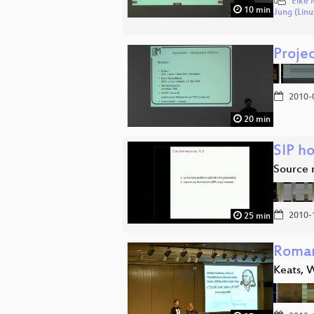
Elke 
10 min
Jung (Linu
Proje
2010-
20 min
SIP h
Source r
2010-
25 min
Roman
Keats, 