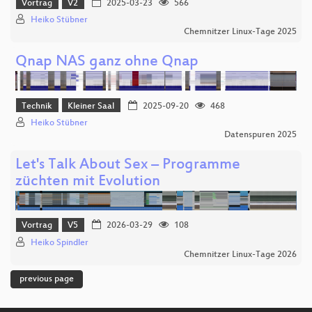
Vortrag
V2
2025-03-23
566
Heiko Stübner
Chemnitzer Linux-Tage 2025
Qnap NAS ganz ohne Qnap
Technik
Kleiner Saal
2025-09-20
468
Heiko Stübner
Datenspuren 2025
Let's Talk About Sex – Programme
züchten mit Evolution
Vortrag
V5
2026-03-29
108
Heiko Spindler
Chemnitzer Linux-Tage 2026
previous page