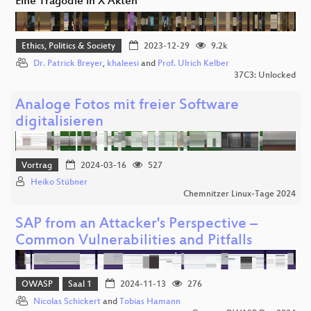
Eine Tragödie in X Akten
Ethics, Politics & Society
2023-12-29
9.2k
Dr. Patrick Breyer
,
khaleesi
and
Prof. Ulrich Kelber
37C3: Unlocked
Analoge Fotos mit freier Software
digitalisieren
Vortrag
2024-03-16
527
Heiko Stübner
Chemnitzer Linux-Tage 2024
SAP from an Attacker's Perspective –
Common Vulnerabilities and Pitfalls
OWASP
Saal 1
2024-11-13
276
Nicolas Schickert
and
Tobias Hamann