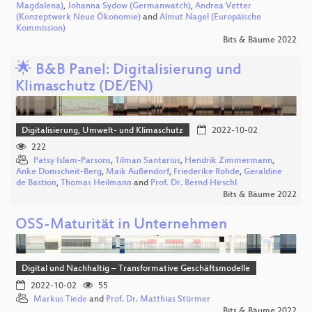
Magdalena)
,
Johanna Sydow (Germanwatch)
,
Andrea Vetter
(Konzeptwerk Neue Ökonomie)
and
Almut Nagel (Europäische
Kommission)
Bits & Bäume 2022
🌟 B&B Panel: Digitalisierung und
Klimaschutz (DE/EN)
Digitalisierung, Umwelt- und Klimaschutz
2022-10-02
222
Patsy Islam-Parsons
,
Tilman Santarius
,
Hendrik Zimmermann
,
Anke Domscheit-Berg
,
Maik Außendorf
,
Friederike Rohde
,
Geraldine
de Bastion
,
Thomas Heilmann
and
Prof. Dr. Bernd Hirschl
Bits & Bäume 2022
OSS-Maturität in Unternehmen
Digital und Nachhaltig – Transformative Geschäftsmodelle
2022-10-02
55
Markus Tiede
and
Prof. Dr. Matthias Stürmer
Bits & Bäume 2022