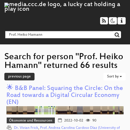
Search for person "Prof. Heiko
Hamann" returned 66 results
previous page
Sort by
🌟 B&B Panel: Squaring the Circle: On the
Road towards a Digital Circular Economy
(EN)
Ökonomie und Ressourcen
2022-10-02
90
Dr. Vivian Frick
,
Prof. Andrea Carolina Cardoso Díaz (University of