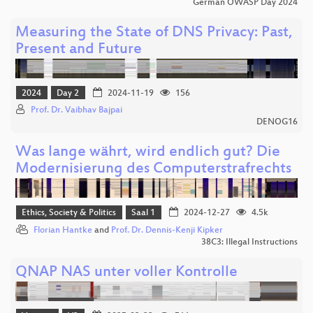
German OWASP Day 2024
Measuring the State of DNS Privacy: Past,
Present and Future
2024
Day 2
2024-11-19
156
Prof. Dr. Vaibhav Bajpai
DENOG16
Was lange währt, wird endlich gut? Die
Modernisierung des Computerstrafrechts
Ethics, Society & Politics
Saal 1
2024-12-27
4.5k
Florian Hantke
and
Prof. Dr. Dennis-Kenji Kipker
38C3: Illegal Instructions
QNAP NAS unter voller Kontrolle