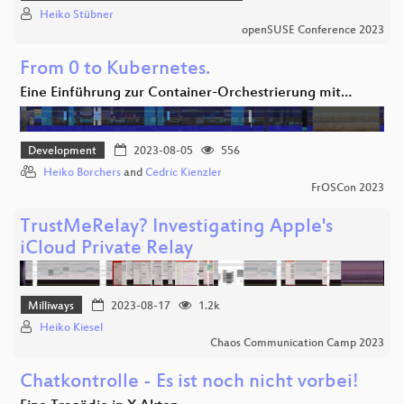
Heiko Stübner
openSUSE Conference 2023
From 0 to Kubernetes.
Eine Einführung zur Container-Orchestrierung mit…
Development
2023-08-05
556
Heiko Borchers
and
Cedric Kienzler
FrOSCon 2023
TrustMeRelay? Investigating Apple's
iCloud Private Relay
Milliways
2023-08-17
1.2k
Heiko Kiesel
Chaos Communication Camp 2023
Chatkontrolle - Es ist noch nicht vorbei!