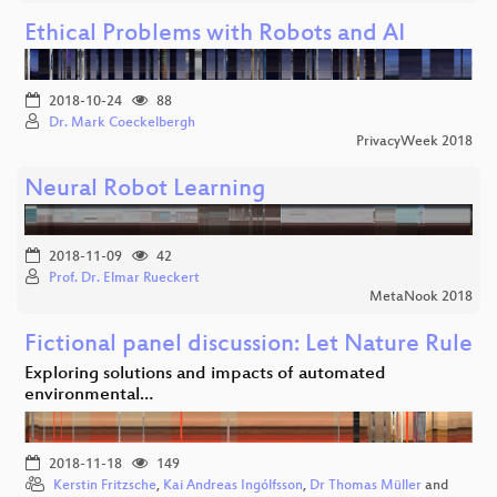
Ethical Problems with Robots and AI
2018-10-24
88
Dr. Mark Coeckelbergh
PrivacyWeek 2018
Neural Robot Learning
2018-11-09
42
Prof. Dr. Elmar Rueckert
MetaNook 2018
Fictional panel discussion: Let Nature Rule
Exploring solutions and impacts of automated
environmental…
2018-11-18
149
Kerstin Fritzsche
,
Kai Andreas Ingólfsson
,
Dr Thomas Müller
and