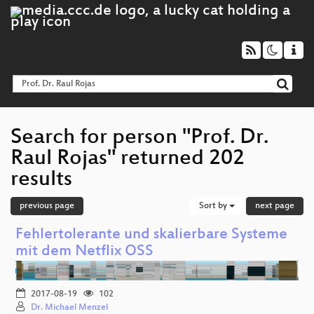
Search for person "Prof. Dr.
Raul Rojas" returned 202
results
previous page
Sort by
next page
Fehlertolerante und skalierbare Systeme
mit dem Netflix OSS
2017-08-19
102
Dr. Michael Menzel