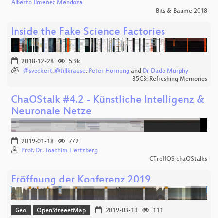
Alberto Jimenez Mendoza
Bits & Bäume 2018
Inside the Fake Science Factories
2018-12-28
5.9k
@sveckert
,
@tillkrause
,
Peter Hornung
and
Dr Dade Murphy
35C3: Refreshing Memories
ChaOStalk #4.2 - Künstliche Intelligenz &
Neuronale Netze
2019-01-18
772
Prof. Dr. Joachim Hertzberg
CTreffOS chaOStalks
Eröffnung der Konferenz 2019
Geo
OpenStreeetMap
2019-03-13
111