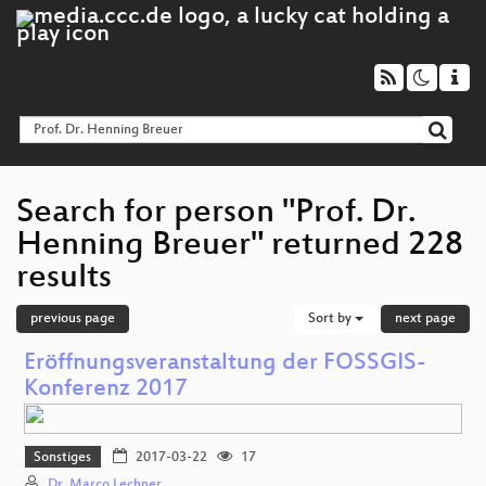
Search for person "Prof. Dr.
Henning Breuer" returned 228
results
previous page
Sort by
next page
Eröffnungsveranstaltung der FOSSGIS-
Konferenz 2017
Sonstiges
2017-03-22
17
Dr. Marco Lechner