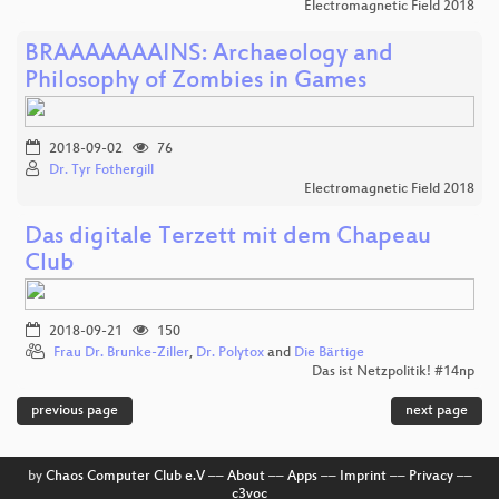
Electromagnetic Field 2018
BRAAAAAAAINS: Archaeology and
Philosophy of Zombies in Games
2018-09-02
76
Dr. Tyr Fothergill
Electromagnetic Field 2018
Das digitale Terzett mit dem Chapeau
Club
2018-09-21
150
Frau Dr. Brunke-Ziller
,
Dr. Polytox
and
Die Bärtige
Das ist Netzpolitik! #14np
previous page
next page
by
Chaos Computer Club e.V
––
About
––
Apps
––
Imprint
––
Privacy
––
c3voc