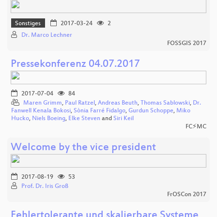
Sonstiges
2017-03-24
2
Dr. Marco Lechner
FOSSGIS 2017
Pressekonferenz 04.07.2017
2017-07-04
84
Maren Grimm
,
Paul Ratzel
,
Andreas Beuth
,
Thomas Sablowski
,
Dr.
Fanwell Kenala Bokosi
,
Sònia Farré Fidalgo
,
Gurdun Schoppe
,
Miko
Hucko
,
Niels Boeing
,
Elke Steven
and
Siri Keil
FC⚡MC
Welcome by the vice president
2017-08-19
53
Prof. Dr. Iris Groß
FrOSCon 2017
Fehlertolerante und skalierbare Systeme