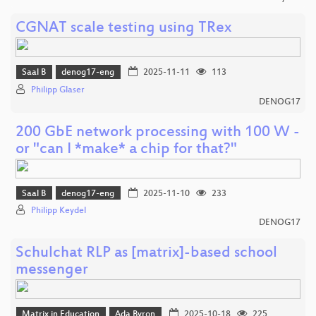
CGNAT scale testing using TRex
Saal B
denog17-eng
2025-11-11
113
Philipp Glaser
DENOG17
200 GbE network processing with 100 W -
or "can I *make* a chip for that?"
Saal B
denog17-eng
2025-11-10
233
Philipp Keydel
DENOG17
Schulchat RLP as [matrix]-based school
messenger
Matrix in Education
Ada Byron
2025-10-18
225