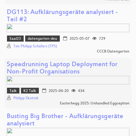
DG113: Aufklärungsgeräte analysiert -
Teil #2
Saal23
datengarten-deu
2025-05-07
729
Tim Philipp Schäfers (TPS)
CCCB Datengarten
Speedrunning Laptop Deployment for
Non-Profit Organisations
Talk
K2 Talk
2025-04-20
434
Philipp Skotnik
Easterhegg 2025: Unhandled Eggception
Busting Big Brother - Aufklärungsgeräte
analysiert