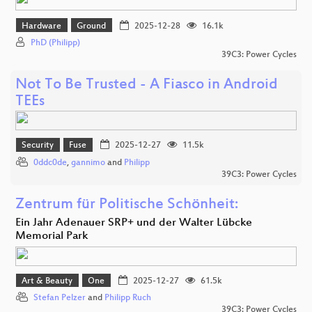
Hardware
Ground
2025-12-28
16.1k
PhD (Philipp)
39C3: Power Cycles
Not To Be Trusted - A Fiasco in Android
TEEs
Security
Fuse
2025-12-27
11.5k
0ddc0de
,
gannimo
and
Philipp
39C3: Power Cycles
Zentrum für Politische Schönheit:
Ein Jahr Adenauer SRP+ und der Walter Lübcke
Memorial Park
Art & Beauty
One
2025-12-27
61.5k
Stefan Pelzer
and
Philipp Ruch
39C3: Power Cycles