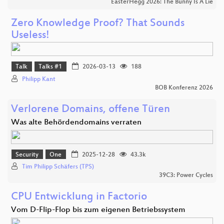
EasterHegg 2026: The Bunny Is A Lie
Zero Knowledge Proof? That Sounds
Useless!
Talk
Talks #1
2026-03-13
188
Philipp Kant
BOB Konferenz 2026
Verlorene Domains, offene Türen
Was alte Behördendomains verraten
Security
One
2025-12-28
43.3k
Tim Philipp Schäfers (TPS)
39C3: Power Cycles
CPU Entwicklung in Factorio
Vom D-Flip-Flop bis zum eigenen Betriebssystem