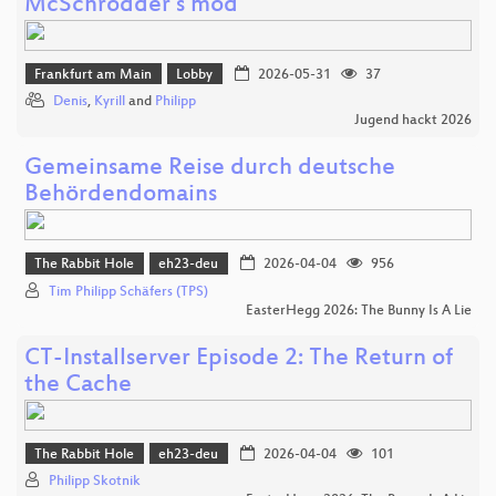
McSchrodder’s mod
Frankfurt am Main
Lobby
2026-05-31
37
Denis
,
Kyrill
and
Philipp
Jugend hackt 2026
Gemeinsame Reise durch deutsche
Behördendomains
The Rabbit Hole
eh23-deu
2026-04-04
956
Tim Philipp Schäfers (TPS)
EasterHegg 2026: The Bunny Is A Lie
CT-Installserver Episode 2: The Return of
the Cache
The Rabbit Hole
eh23-deu
2026-04-04
101
Philipp Skotnik