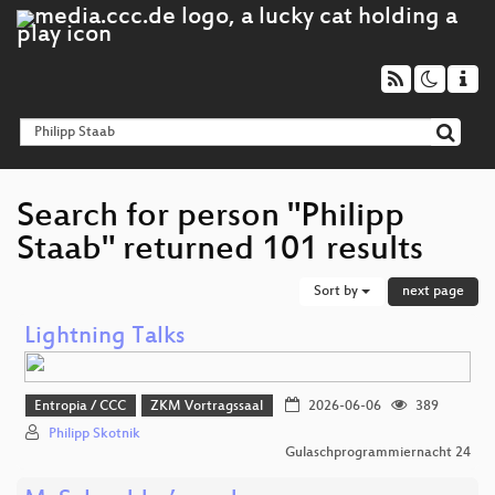
Search for person "Philipp
Staab" returned 101 results
Sort by
next page
Lightning Talks
Entropia / CCC
ZKM Vortragssaal
2026-06-06
389
Philipp Skotnik
Gulaschprogrammiernacht 24