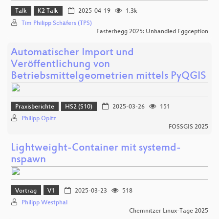
Talk
K2 Talk
2025-04-19
1.3k
Tim Philipp Schäfers (TPS)
Easterhegg 2025: Unhandled Eggception
Automatischer Import und
Veröffentlichung von
Betriebsmittelgeometrien mittels PyQGIS
Praxisberichte
HS2 (S10)
2025-03-26
151
Philipp Opitz
FOSSGIS 2025
Lightweight-Container mit systemd-
nspawn
Vortrag
V1
2025-03-23
518
Philipp Westphal
Chemnitzer Linux-Tage 2025