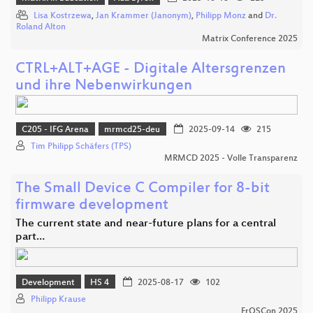
Lisa Kostrzewa
,
Jan Krammer (Janonym)
,
Philipp Monz
and
Dr.
Roland Alton
Matrix Conference 2025
CTRL+ALT+AGE - Digitale Altersgrenzen
und ihre Nebenwirkungen
C205 - IFG Arena
mrmcd25-deu
2025-09-14
215
Tim Philipp Schäfers (TPS)
MRMCD 2025 - Volle Transparenz
The Small Device C Compiler for 8-bit
firmware development
The current state and near-future plans for a central
part…
Development
HS 4
2025-08-17
102
Philipp Krause
FrOSCon 2025