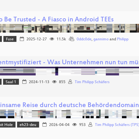
 Be Trusted - A Fiasco in Android TEEs
Fuse
2025-12-27
11.5k
0ddc0de
,
gannimo
and
Philipp
entmystifiziert - Was Unternehmen nun tun mü
Saal 1
2024-11-13
855
Tim Philipp Schäfers
nsame Reise durch deutsche Behördendomain
it Hole
eh23-deu
2026-04-04
953
Tim Philipp Schäfers (TPS