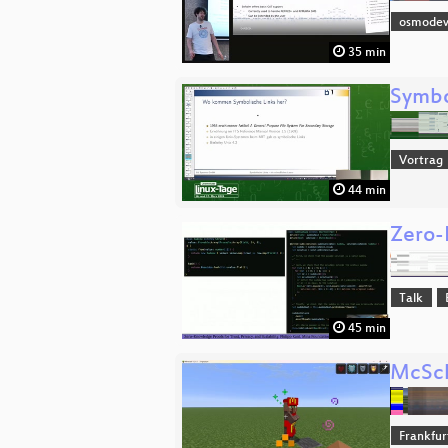
osmode
35 min
Symbol
Vortrag
44 min
Zero-
Talk
45 min
McSch
Frankfu