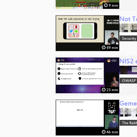
9 min
Not To
Security
49 min
NIS2 
OWASP
23 min
Gemei
The Rabb
46 min