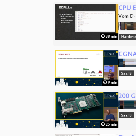
CPU E
Vom D-F
38 min
Hardwa
CGNAT
Saal B
9 min
200 G
Saal B
25 min