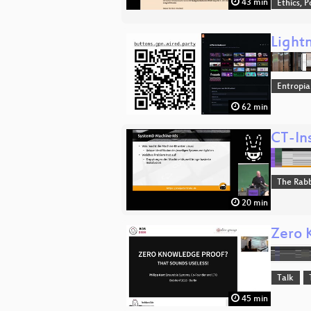
43 min
Ethics, P
Lightn
Entropia
62 min
CT-Ins
The Rabb
20 min
Zero 
Talk
45 min