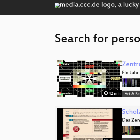
Search for perso
Zentr
Ein Jah
42 min
Art & B
Schol
Das Zen