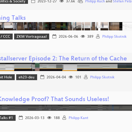
olitics & Society
2023-12-27
37.6k
Philipp Ruch
and
Stefan Pelz
ing Talks
 / CCC
ZKM Vortragssaal
2026-06-06
389
Philipp Skotnik
tallserver Episode 2: The Return of the Cache
it Hole
eh23-deu
2026-04-04
101
Philipp Skotnik
Knowledge Proof? That Sounds Useless!
Talks #1
2026-03-13
188
Philipp Kant