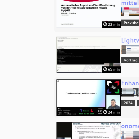
mitte
Praxisbe
22 min
Light
Vortrag
65 min
Enhan
2024
24 min
onomo