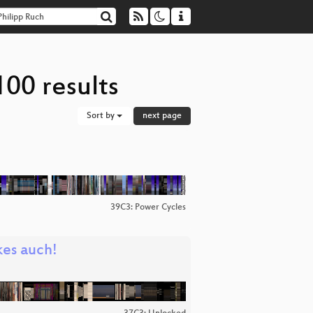
100 results
Sort by
next page
39C3: Power Cycles
kes auch!