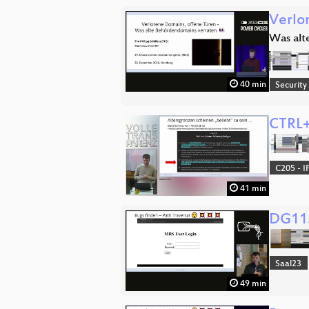
Verlo
Was alt
40 min
Security
CTRL+
C205 - I
41 min
DG113
Saal23
49 min