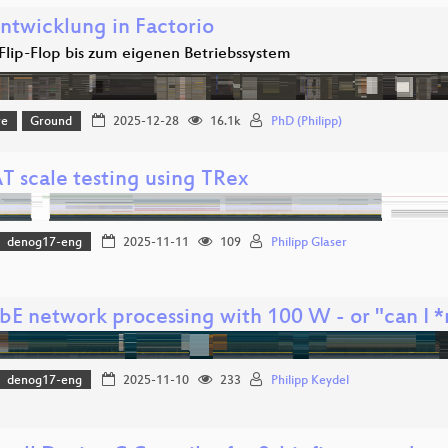
ntwicklung in Factorio
lip-Flop bis zum eigenen Betriebssystem
re
Ground
2025-12-28
16.1k
PhD (Philipp)
 scale testing using TRex
denog17-eng
2025-11-11
109
Philipp Glaser
bE network processing with 100 W - or "can I *
denog17-eng
2025-11-10
233
Philipp Keydel