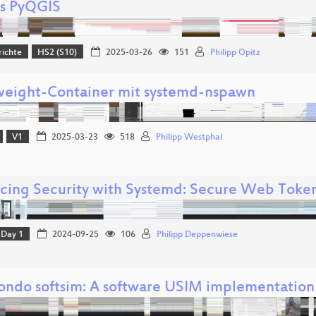
ls PyQGIS
richte
HS2 (S10)
2025-03-26
151
Philipp Opitz
weight-Container mit systemd-nspawn
V1
2025-03-23
518
Philipp Westphal
cing Security with Systemd: Secure Web Toke
Day 1
2024-09-25
106
Philipp Deppenwiese
ndo softsim: A software USIM implementation