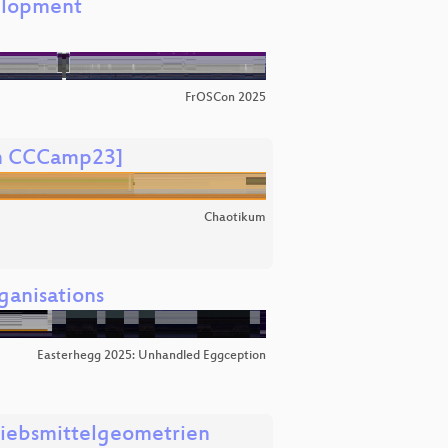
velopment
FrOSCon 2025
em CCCamp23]
Chaotikum
ganisations
Easterhegg 2025: Unhandled Eggception
riebsmittelgeometrien