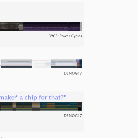
39C3: Power Cycles
DENOG17
make* a chip for that?"
DENOG17