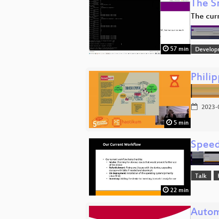
The S
The curr
57 min
Develop
Phili
2023-
5 min
Speed
Talk
22 min
Autom