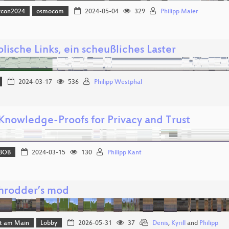
vcon2024
osmocom
2024-05-04
329
Philipp Maier
ische Links, ein scheußliches Laster
2024-03-17
536
Philipp Westphal
Knowledge-Proofs for Privacy and Trust
BOB
2024-03-15
130
Philipp Kant
rodder’s mod
rt am Main
Lobby
2026-05-31
37
Denis
,
Kyrill
and
Philipp