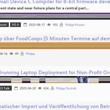
mall Device C Compiler for 8-bit firmware de
ent state and near-future plans for a central part…
ment
HS 4
2025-08-17
102
Philipp Krause
pp über FoodCoops [5 Minuten Termine auf d
08-16
49
Philipp
running Laptop Deployment for Non-Profit Or
K2 Talk
2025-04-20
434
Philipp Skotnik
atischer Import und Veröffentlichung von Bet