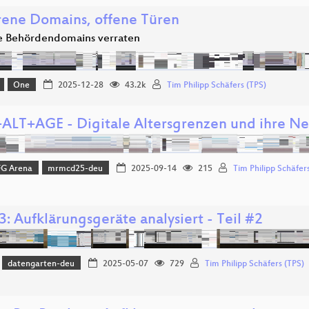
rene Domains, offene Türen
e Behördendomains verraten
One
2025-12-28
43.2k
Tim Philipp Schäfers (TPS)
ALT+AGE - Digitale Altersgrenzen und ihre 
FG Arena
mrmcd25-deu
2025-09-14
215
Tim Philipp Schäfer
: Aufklärungsgeräte analysiert - Teil #2
datengarten-deu
2025-05-07
729
Tim Philipp Schäfers (TPS)