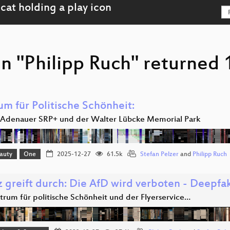
n "Philipp Ruch" returned 
um für Politische Schönheit:
r Adenauer SRP+ und der Walter Lübcke Memorial Park
eauty
One
2025-12-27
61.5k
Stefan Pelzer
and
Philipp Ruch
z greift durch: Die AfD wird verboten - Deepfa
trum für politische Schönheit und der Flyerservice…