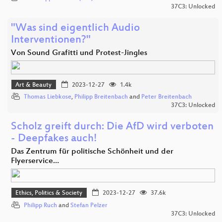
37C3: Unlocked
"Was sind eigentlich Audio
Interventionen?"
Von Sound Grafitti und Protest-Jingles
Art & Beauty
2023-12-27
1.4k
Thomas Liebkose
,
Philipp Breitenbach
and
Peter Breitenbach
37C3: Unlocked
Scholz greift durch: Die AfD wird verboten
- Deepfakes auch!
Das Zentrum für politische Schönheit und der
Flyerservice…
Ethics, Politics & Society
2023-12-27
37.6k
Philipp Ruch
and
Stefan Pelzer
37C3: Unlocked