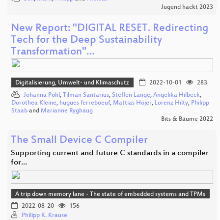
Jugend hackt 2023
New Report: "DIGITAL RESET. Redirecting
Tech for the Deep Sustainability
Transformation"…
Digitalisierung, Umwelt- und Klimaschutz
2022-10-01
283
Johanna Pohl
,
Tilman Santarius
,
Steffen Lange
,
Angelika Hilbeck
,
Dorothea Kleine
,
hugues ferreboeuf
,
Mattias Höjer
,
Lorenz Hilty
,
Philipp
Staab
and
Marianne Ryghaug
Bits & Bäume 2022
The Small Device C Compiler
Supporting current and future C standards in a compiler
for…
A trip down memory lane - The state of embedded systems and TPMs
2022-08-20
156
Philipp K. Krause