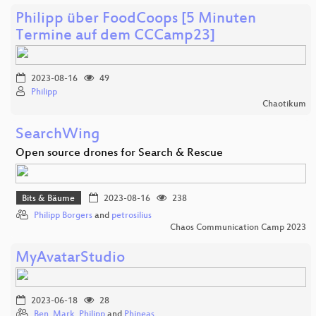
Philipp über FoodCoops [5 Minuten
Termine auf dem CCCamp23]
2023-08-16
49
Philipp
Chaotikum
SearchWing
Open source drones for Search & Rescue
Bits & Bäume
2023-08-16
238
Philipp Borgers
and
petrosilius
Chaos Communication Camp 2023
MyAvatarStudio
2023-06-18
28
Ben
,
Mark
,
Philipp
and
Phineas