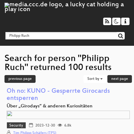
Search for person "Philipp
Ruch" returned 100 results
previous page
Sort by
next page
Oh no: KUNO - Gesperrte Girocards
entsperren
Über „Girodays“ & anderen Kuriositäten
Security
2023-12-30
6.8k
Tim Philipp Schäfers (TPS)