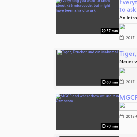
Every
to ask
An intr
57 min
2017-
Tiger
Neues v
2017-
60 min
MGCP 
2018-
70 min