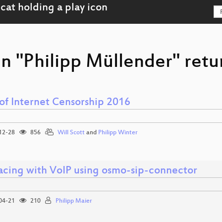
n "Philipp Müllender" retu
 of Internet Censorship 2016
12-28
856
Will Scott
and
Philipp Winter
facing with VoIP using osmo-sip-connector
04-21
210
Philipp Maier