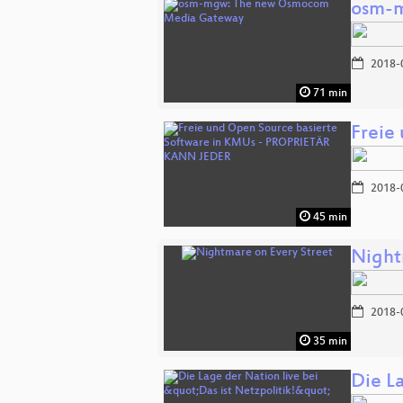
osm-
2018-
71 min
Freie
2018-
45 min
Night
2018-
35 min
Die La