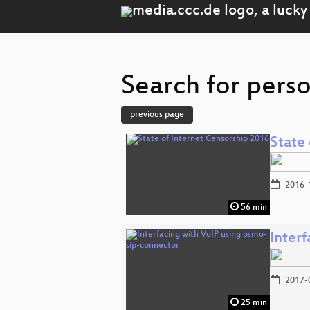
Search for perso
previous page
State
2016-
56 min
Inter
2017-
25 min