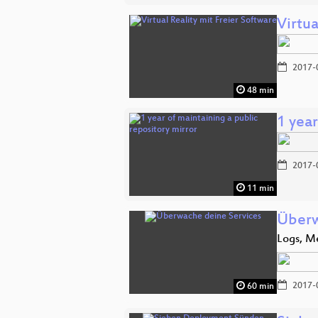
Virtua
2017-
48 min
1 year
2017-
11 min
Überw
Logs, M
2017-
60 min