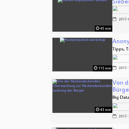
Siebe
2017-
45 min
Anony
Tipps, T
2017-
115 min
Von d
Bürge
Big Dat
43 min
2017-