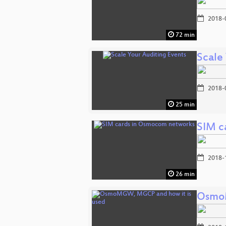
2018-
72 min
Scale
2018-
25 min
SIM c
2018-
26 min
OsmoM