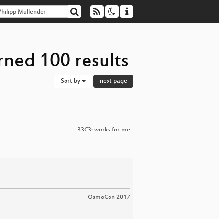
rned 100 results
Sort by
next page
33C3: works for me
OsmoCon 2017