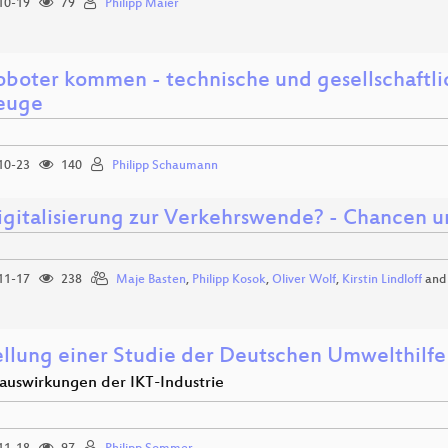
10-19
79
Philipp Maier
oboter kommen - technische und gesellschaftl
euge
10-23
140
Philipp Schaumann
igitalisierung zur Verkehrswende? - Chancen 
11-17
238
Maje Basten
,
Philipp Kosok
,
Oliver Wolf
,
Kirstin Lindloff
an
ellung einer Studie der Deutschen Umwelthilfe
uswirkungen der IKT-Industrie