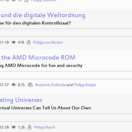
11-18
97
Philipp Sommer
 und die digitale Weltordnung
e für den digitalen Kontrollstaat?
11-18
418
Philipp von Becker
e the AMD Microcode ROM
ng AMD Microcode for fun and security
12-27
8.7k
Benjamin Kollenda
and
Philipp Koppe
ating Universes
rtual Universes Can Tell Us About Our Own
12-28
1.2k
Philipp Busch