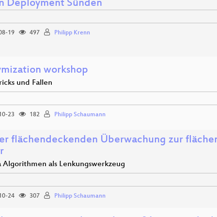
n Deployment Sünden
08-19
497
Philipp Krenn
mization workshop
ricks und Fallen
10-23
182
Philipp Schaumann
er flächendeckenden Überwachung zur fläch
r
a Algorithmen als Lenkungswerkzeug
10-24
307
Philipp Schaumann