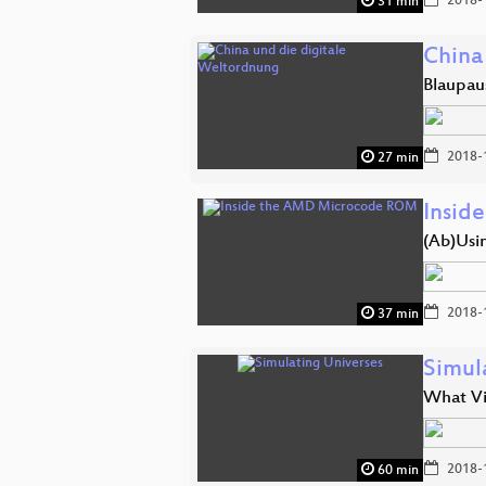
2018-
31 min
China
Blaupaus
2018-
27 min
Insid
(Ab)Usi
2018-
37 min
Simul
What Vi
2018-
60 min