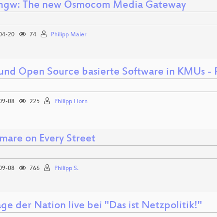
mgw: The new Osmocom Media Gateway
04-20
74
Philipp Maier
 und Open Source basierte Software in KMUs
09-08
225
Philipp Horn
mare on Every Street
09-08
766
Philipp S.
ge der Nation live bei "Das ist Netzpolitik!"