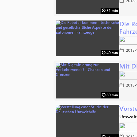
2018-
31 min
Die R
Fahrz
2018-
40 min
Mit D
2018-
60 min
Vorst
Umwelta