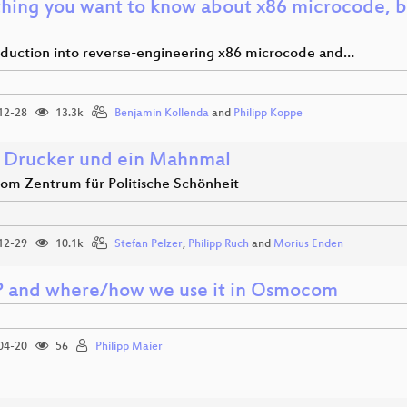
thing you want to know about x86 microcode, b
oduction into reverse-engineering x86 microcode and…
12-28
13.3k
Benjamin Kollenda
and
Philipp Koppe
, Drucker und ein Mahnmal
om Zentrum für Politische Schönheit
12-29
10.1k
Stefan Pelzer
,
Philipp Ruch
and
Morius Enden
and where/how we use it in Osmocom
04-20
56
Philipp Maier