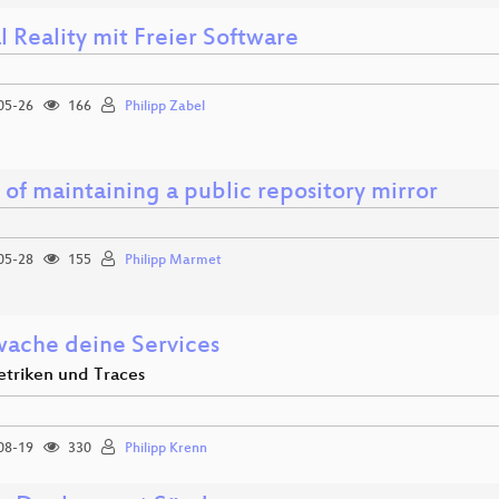
l Reality mit Freier Software
05-26
166
Philipp Zabel
 of maintaining a public repository mirror
05-28
155
Philipp Marmet
ache deine Services
etriken und Traces
08-19
330
Philipp Krenn