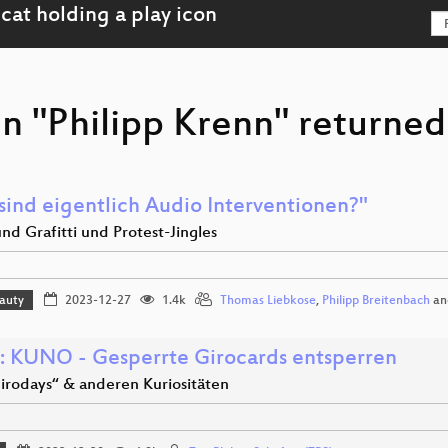
n "Philipp Krenn" returned
sind eigentlich Audio Interventionen?"
d Grafitti und Protest-Jingles
eauty
2023-12-27
1.4k
Thomas Liebkose
,
Philipp Breitenbach
an
: KUNO - Gesperrte Girocards entsperren
irodays“ & anderen Kuriositäten