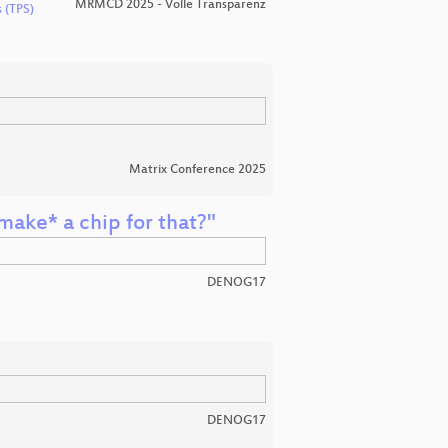
MRMCD 2025 - Volle Transparenz
s (TPS)
Matrix Conference 2025
make* a chip for that?"
DENOG17
DENOG17