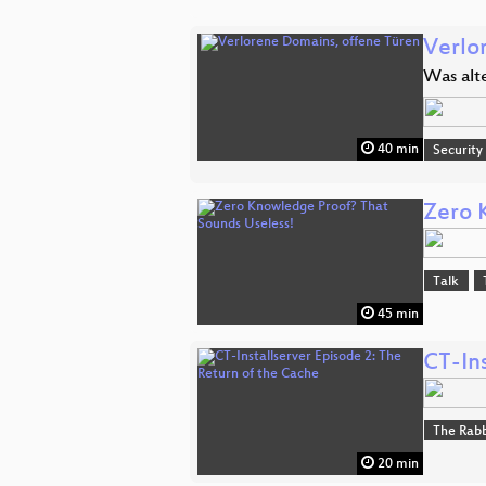
Verlo
Was alt
40 min
Security
Zero 
Talk
45 min
CT-Ins
The Rabb
20 min