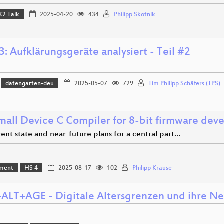
K2 Talk
2025-04-20
434
Philipp Skotnik
: Aufklärungsgeräte analysiert - Teil #2
datengarten-deu
2025-05-07
729
Tim Philipp Schäfers (TPS)
mall Device C Compiler for 8-bit firmware de
ent state and near-future plans for a central part…
ment
HS 4
2025-08-17
102
Philipp Krause
ALT+AGE - Digitale Altersgrenzen und ihre 