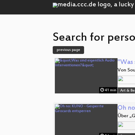
Search for perso
previous page
"Was 
Von Soun
41 min
Art & B
Oh no
Über „G