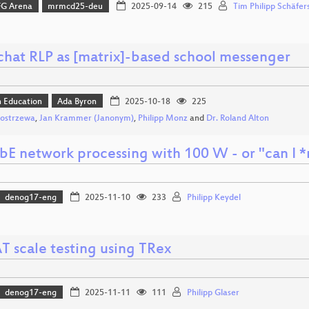
FG Arena
mrmcd25-deu
2025-09-14
215
Tim Philipp Schäfer
chat RLP as [matrix]-based school messenger
n Education
Ada Byron
2025-10-18
225
Kostrzewa
,
Jan Krammer (Janonym)
,
Philipp Monz
and
Dr. Roland Alton
bE network processing with 100 W - or "can I *
denog17-eng
2025-11-10
233
Philipp Keydel
 scale testing using TRex
denog17-eng
2025-11-11
111
Philipp Glaser