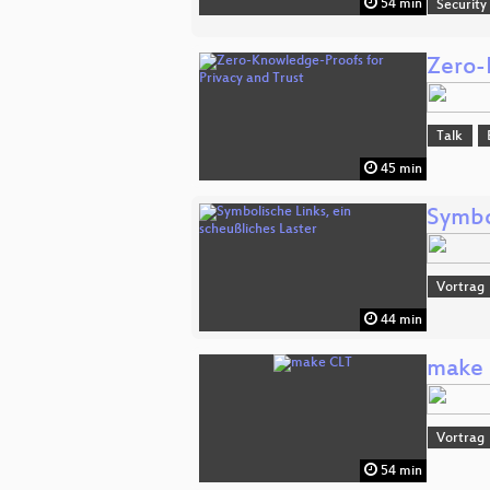
54 min
Security
Zero-
Talk
45 min
Symbol
Vortrag
44 min
make
Vortrag
54 min