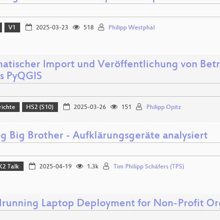
V1
2025-03-23
518
Philipp Westphal
atischer Import und Veröffentlichung von Bet
ls PyQGIS
richte
HS2 (S10)
2025-03-26
151
Philipp Opitz
g Big Brother - Aufklärungsgeräte analysiert
K2 Talk
2025-04-19
1.3k
Tim Philipp Schäfers (TPS)
running Laptop Deployment for Non-Profit Or