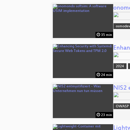
onomo
osmode
35 min
Enhan
2024
24 min
NIS2 
OWASP
23 min
Light