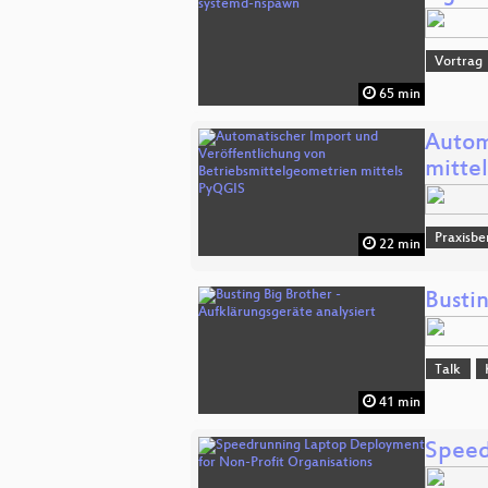
Vortrag
65 min
Autom
mitte
Praxisbe
22 min
Bustin
Talk
41 min
Speed