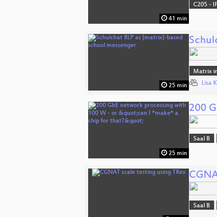
C205 - I
41 min
Schul
Matrix i
Lisa 
25 min
200 G
Saal B
25 min
CGNAT
Saal B