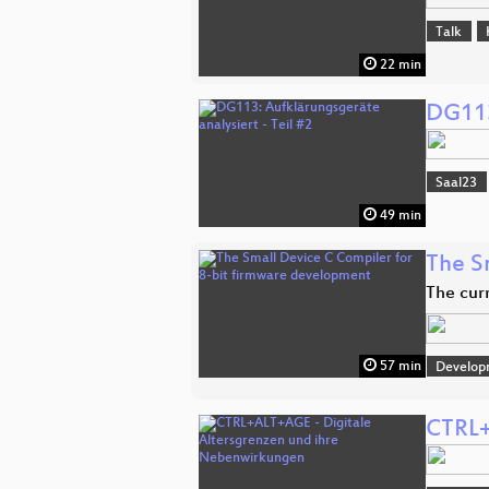
Talk
22 min
DG113
Saal23
49 min
The S
The curr
57 min
Develop
CTRL+