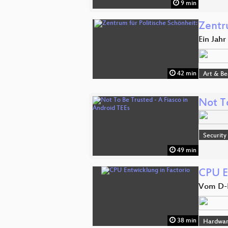
9 min
Zentr
Ein Jah
42 min
Art & B
Not To
Security
49 min
CPU E
Vom D-F
38 min
Hardwa