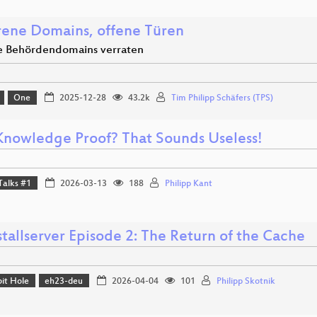
rene Domains, offene Türen
e Behördendomains verraten
One
2025-12-28
43.2k
Tim Philipp Schäfers (TPS)
Knowledge Proof? That Sounds Useless!
Talks #1
2026-03-13
188
Philipp Kant
tallserver Episode 2: The Return of the Cache
it Hole
eh23-deu
2026-04-04
101
Philipp Skotnik