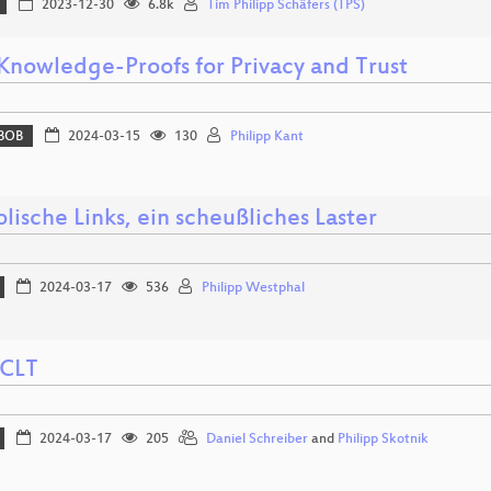
2023-12-30
6.8k
Tim Philipp Schäfers (TPS)
Knowledge-Proofs for Privacy and Trust
BOB
2024-03-15
130
Philipp Kant
ische Links, ein scheußliches Laster
2024-03-17
536
Philipp Westphal
 CLT
2024-03-17
205
Daniel Schreiber
and
Philipp Skotnik