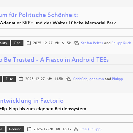
um für Politische Schönheit:
r Adenauer SRP+ und der Walter Lübcke Memorial Park
eauty
One
2025-12-27
61.5k
Stefan Pelzer
and
Philipp Ruch
 Be Trusted - A Fiasco in Android TEEs
Fuse
2025-12-27
11.5k
0ddc0de
,
gannimo
and
Philipp
ntwicklung in Factorio
lip-Flop bis zum eigenen Betriebssystem
re
Ground
2025-12-28
16.1k
PhD (Philipp)