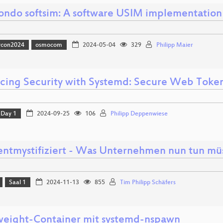
ndo softsim: A software USIM implementation
vcon2024
osmocom
2024-05-04
329
Philipp Maier
cing Security with Systemd: Secure Web Toke
Day 1
2024-09-25
106
Philipp Deppenwiese
entmystifiziert - Was Unternehmen nun tun mü
Saal 1
2024-11-13
855
Tim Philipp Schäfers
weight-Container mit systemd-nspawn