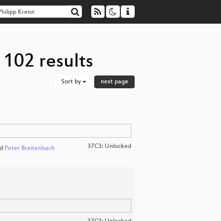
 102 results
Sort by
next page
37C3: Unlocked
d
Peter Breitenbach