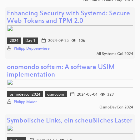
Chemnitzer Linux-Tage 2025
Enhancing Security with Systemd: Secure
Web Tokens and TPM 2.0
2024
Day 1
2024-09-25
106
Philipp Deppenwiese
All Systems Go! 2024
onomondo softsim: A software USIM
implementation
osmodevcon2024
osmocom
2024-05-04
329
Philipp Maier
OsmoDevCon 2024
Symbolische Links, ein scheußliches Laster