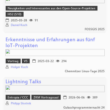
Neuigkeiten und Interessantes aus den Open-Source-Projekten
HS2 (S10)
2025-03-28
91
Daniel Koch
FOSSGIS 2025
Erkenntnisse und Erfahrungen aus fünf
IoT-Projekten
Vortrag
V5
2025-03-22
294
Holger Koch
Chemnitzer Linux-Tage 2025
Lightning Talks
Entropia / CCC
ZKM Vortragssaal
2026-06-06
389
Philipp Skotnik
Gulaschprogrammiernacht 24