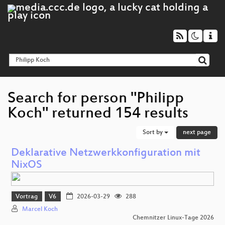
Search for person "Philipp
Koch" returned 154 results
Sort by
next page
Deklarative Netzwerkkonfiguration mit
NixOS
Vortrag
V6
2026-03-29
288
Marcel Koch
Chemnitzer Linux-Tage 2026