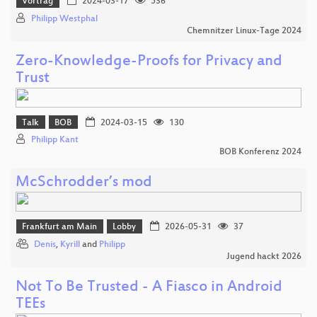
Vortrag
2024-03-17
536
Philipp Westphal
Chemnitzer Linux-Tage 2024
Zero-Knowledge-Proofs for Privacy and
Trust
Talk
BOB
2024-03-15
130
Philipp Kant
BOB Konferenz 2024
McSchrodder’s mod
Frankfurt am Main
Lobby
2026-05-31
37
Denis
,
Kyrill
and
Philipp
Jugend hackt 2026
Not To Be Trusted - A Fiasco in Android
TEEs