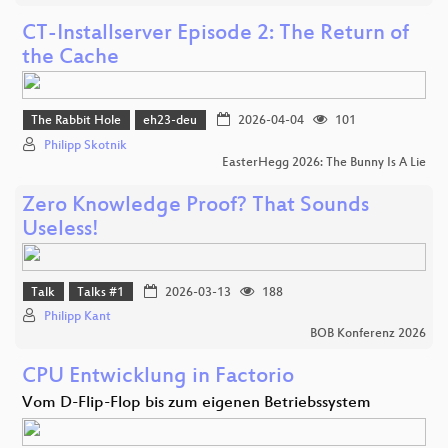
CT-Installserver Episode 2: The Return of
the Cache
The Rabbit Hole
eh23-deu
2026-04-04
101
Philipp Skotnik
EasterHegg 2026: The Bunny Is A Lie
Zero Knowledge Proof? That Sounds
Useless!
Talk
Talks #1
2026-03-13
188
Philipp Kant
BOB Konferenz 2026
CPU Entwicklung in Factorio
Vom D-Flip-Flop bis zum eigenen Betriebssystem