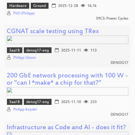
Hardware
Ground
2025-12-28
16.1k
PhD (Philipp)
39C3: Power Cycles
CGNAT scale testing using TRex
Saal B
denog17-eng
2025-11-11
113
Philipp Glaser
DENOG17
200 GbE network processing with 100 W -
or "can I *make* a chip for that?"
Saal B
denog17-eng
2025-11-10
233
Philipp Keydel
DENOG17
Infrastructure as Code and AI - does it fit?