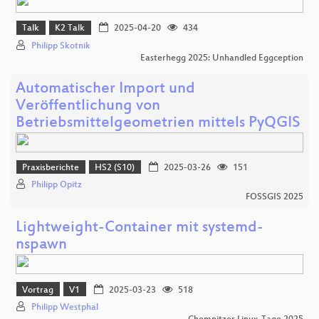
Talk
K2 Talk
2025-04-20
434
Philipp Skotnik
Easterhegg 2025: Unhandled Eggception
Automatischer Import und
Veröffentlichung von
Betriebsmittelgeometrien mittels PyQGIS
Praxisberichte
HS2 (S10)
2025-03-26
151
Philipp Opitz
FOSSGIS 2025
Lightweight-Container mit systemd-
nspawn
Vortrag
V1
2025-03-23
518
Philipp Westphal