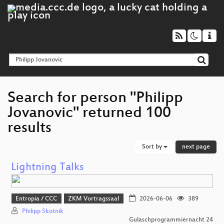
Search for person "Philipp
Jovanovic" returned 100
results
Sort by
next page
Lightning Talks
Entropia / CCC
ZKM Vortragssaal
2026-06-06
389
Philipp Skotnik
Gulaschprogrammiernacht 24