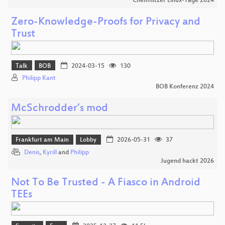
Chemnitzer Linux-Tage 2024
Zero-Knowledge-Proofs for Privacy and
Trust
Talk
BOB
2024-03-15
130
Philipp Kant
BOB Konferenz 2024
McSchrodder’s mod
Frankfurt am Main
Lobby
2026-05-31
37
Denis
,
Kyrill
and
Philipp
Jugend hackt 2026
Not To Be Trusted - A Fiasco in Android
TEEs