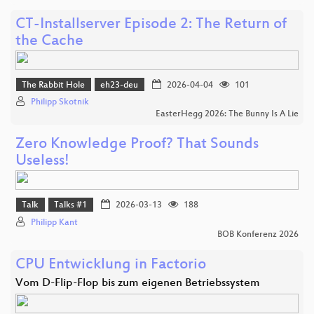
CT-Installserver Episode 2: The Return of
the Cache
The Rabbit Hole
eh23-deu
2026-04-04
101
Philipp Skotnik
EasterHegg 2026: The Bunny Is A Lie
Zero Knowledge Proof? That Sounds
Useless!
Talk
Talks #1
2026-03-13
188
Philipp Kant
BOB Konferenz 2026
CPU Entwicklung in Factorio
Vom D-Flip-Flop bis zum eigenen Betriebssystem