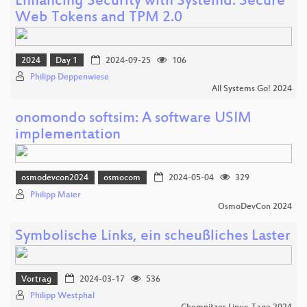
Enhancing Security with Systemd: Secure
Web Tokens and TPM 2.0
2024
Day 1
2024-09-25
106
Philipp Deppenwiese
All Systems Go! 2024
onomondo softsim: A software USIM
implementation
osmodevcon2024
osmocom
2024-05-04
329
Philipp Maier
OsmoDevCon 2024
Symbolische Links, ein scheußliches Laster
Vortrag
2024-03-17
536
Philipp Westphal