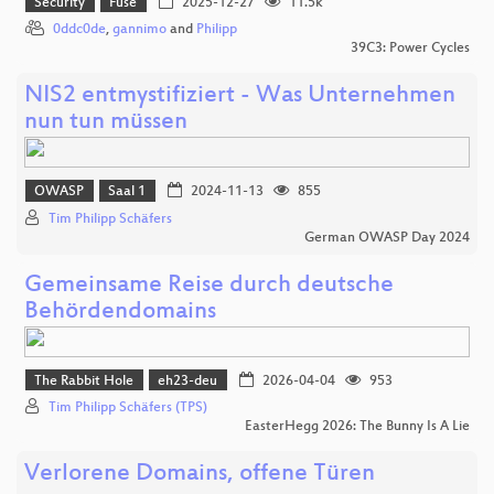
Security
Fuse
2025-12-27
11.5k
0ddc0de
,
gannimo
and
Philipp
39C3: Power Cycles
NIS2 entmystifiziert - Was Unternehmen
nun tun müssen
OWASP
Saal 1
2024-11-13
855
Tim Philipp Schäfers
German OWASP Day 2024
Gemeinsame Reise durch deutsche
Behördendomains
The Rabbit Hole
eh23-deu
2026-04-04
953
Tim Philipp Schäfers (TPS)
EasterHegg 2026: The Bunny Is A Lie
Verlorene Domains, offene Türen