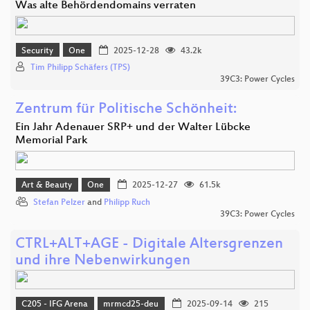
Was alte Behördendomains verraten
Security
One
2025-12-28
43.2k
Tim Philipp Schäfers (TPS)
39C3: Power Cycles
Zentrum für Politische Schönheit:
Ein Jahr Adenauer SRP+ und der Walter Lübcke
Memorial Park
Art & Beauty
One
2025-12-27
61.5k
Stefan Pelzer
and
Philipp Ruch
39C3: Power Cycles
CTRL+ALT+AGE - Digitale Altersgrenzen
und ihre Nebenwirkungen
C205 - IFG Arena
mrmcd25-deu
2025-09-14
215