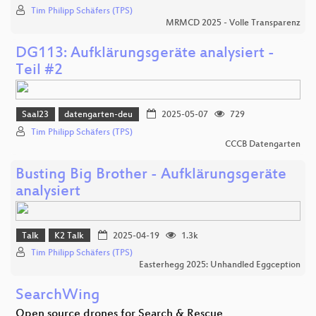
Tim Philipp Schäfers (TPS)
MRMCD 2025 - Volle Transparenz
DG113: Aufklärungsgeräte analysiert -
Teil #2
Saal23
datengarten-deu
2025-05-07
729
Tim Philipp Schäfers (TPS)
CCCB Datengarten
Busting Big Brother - Aufklärungsgeräte
analysiert
Talk
K2 Talk
2025-04-19
1.3k
Tim Philipp Schäfers (TPS)
Easterhegg 2025: Unhandled Eggception
SearchWing
Open source drones for Search & Rescue