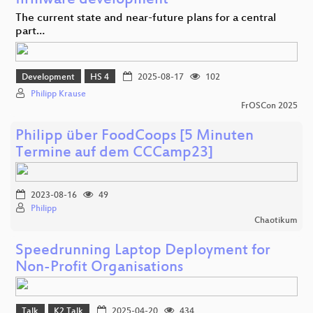
firmware development
The current state and near-future plans for a central
part…
Development
HS 4
2025-08-17
102
Philipp Krause
FrOSCon 2025
Philipp über FoodCoops [5 Minuten
Termine auf dem CCCamp23]
2023-08-16
49
Philipp
Chaotikum
Speedrunning Laptop Deployment for
Non-Profit Organisations
Talk
K2 Talk
2025-04-20
434