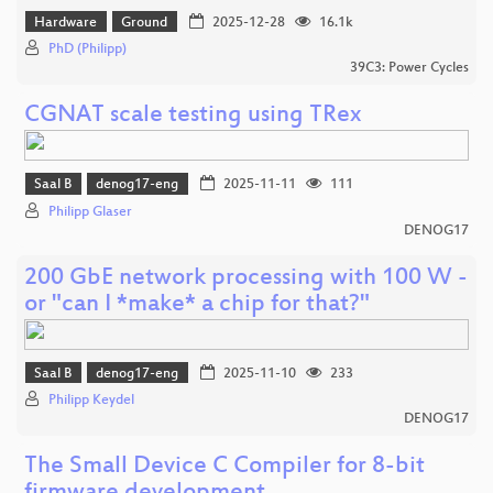
Hardware
Ground
2025-12-28
16.1k
PhD (Philipp)
39C3: Power Cycles
CGNAT scale testing using TRex
Saal B
denog17-eng
2025-11-11
111
Philipp Glaser
DENOG17
200 GbE network processing with 100 W -
or "can I *make* a chip for that?"
Saal B
denog17-eng
2025-11-10
233
Philipp Keydel
DENOG17
The Small Device C Compiler for 8-bit