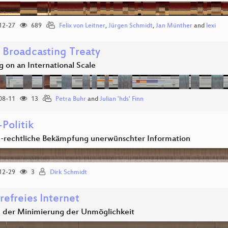
12-27
689
Felix von Leitner
,
Jürgen Schmidt
,
Jan Münther
and
lexi
Broadcasting Treaty
 on an International Scale
08-11
13
Petra Buhr
and
Julian 'hds' Finn
Politik
ch-rechtliche Bekämpfung unerwünschter Information
12-29
3
Dirk Schmidt
refreies Internet
 der Minimierung der Unmöglichkeit