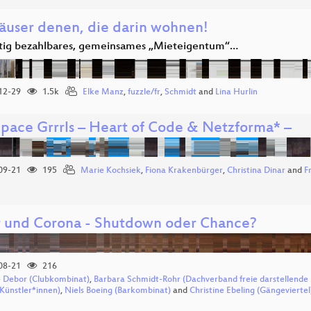
äuser denen, die darin wohnen!
stig bezahlbares, gemeinsames „Mieteigentum“…
12-29
1.5k
Elke Manz
,
fuzzle/fr
,
Schmidt
and
Lina Hurlin
Space Grrrls – Heart of Code & Netzforma* –
09-21
195
Marie Kochsiek
,
Fiona Krakenbürger
,
Christina Dinar
and
F
r und Corona - Shutdown oder Chance?
08-21
216
 Debor (Clubkombinat)
,
Barbara Schmidt-Rohr (Dachverband freie darstellende
 Künstler*innen)
,
Niels Boeing (Barkombinat)
and
Christine Ebeling (Gängeviertel