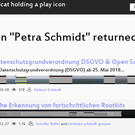
n "Petra Schmidt" returned
tenschutzgrundverordnung DSGVO & Open S
Datenschutzgrundverordnung (DSGVO) ab 25. Mai 2018…
04-28
378
Helmut Schmidt
he Erkennung von fortschrittlichen Rootkits
12-27
1.1k
Jennifer Roller
and
christian schmidt-janssen