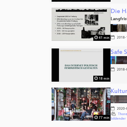
Die H
Langfri
2018-
41 min
Safe 
2018-
18 min
Kultu
2020-
Thore
77 min
bildender