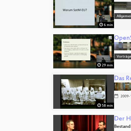
Allgeme
6 min
OpenS
Vorträg
29 min
Das R
2009-
58 min
Der H
Bestand