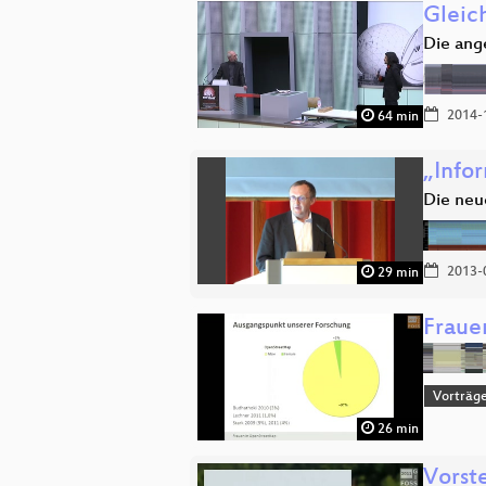
Gleic
Die ang
2014-
64 min
„Infor
Die neu
2013-
29 min
Fraue
Vorträg
26 min
Vorst