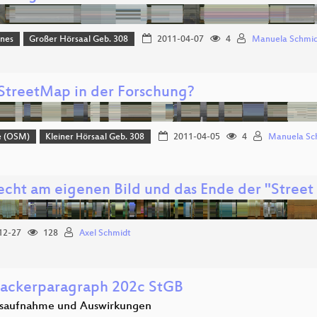
ines
Großer Hörsaal Geb. 308
2011-04-07
4
Manuela Schmid
treetMap in der Forschung?
e (OSM)
Kleiner Hörsaal Geb. 308
2011-04-05
4
Manuela Sch
echt am eigenen Bild und das Ende der "Stree
12-27
128
Axel Schmidt
ackerparagraph 202c StGB
saufnahme und Auswirkungen