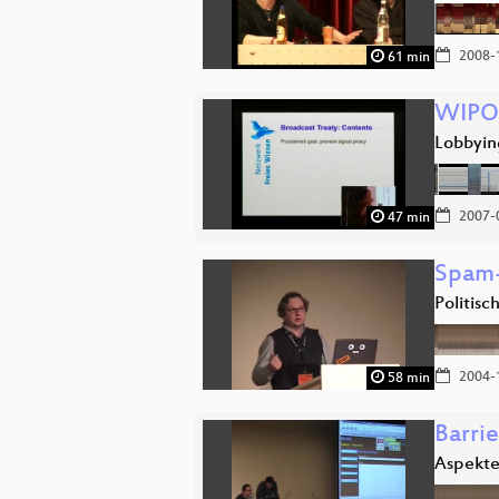
2008-
61 min
WIPO 
Lobbying
2007-
47 min
Spam-
Politis
2004-
58 min
Barrie
Aspekte