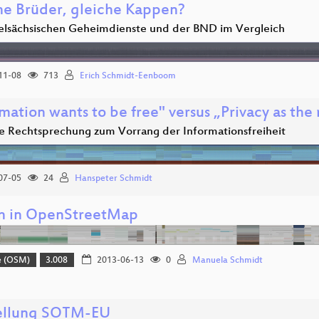
he Brüder, gleiche Kappen?
elsächsischen Geheimdienste und der BND im Vergleich
11-08
713
Erich Schmidt-Eenboom
mation wants to be free" versus „Privacy as the 
e Rechtsprechung zum Vorrang der Informationsfreiheit
07-05
24
Hanspeter Schmidt
n in OpenStreetMap
e (OSM)
3.008
2013-06-13
0
Manuela Schmidt
ellung SOTM-EU