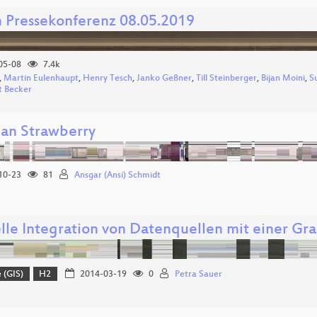
n Pressekonferenz 08.05.2019
05-08
7.4k
,
Martin Eulenhaupt
,
Henry Tesch
,
Janko Geßner
,
Till Steinberger
,
Bijan Moini
,
S
 Becker
an Strawberry
10-23
81
Ansgar (Ansi) Schmidt
elle Integration von Datenquellen mit einer G
 (GIS)
H2
2014-03-19
0
Petra Sauer