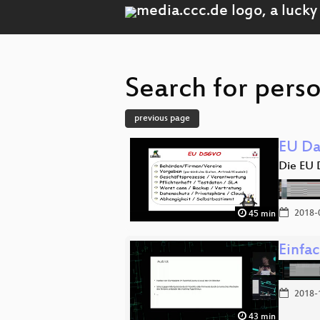
Search for perso
previous page
EU Da
Die EU 
2018-
45 min
Einfac
2018-
43 min