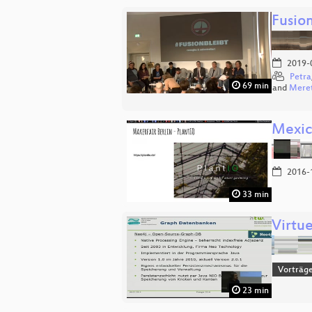
Fusio
2019-
Petra
69 min
and
Meret
Mexic
2016-
33 min
Virtu
Vorträge
23 min