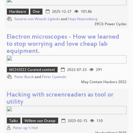
Hardware
One
2025-12-27
101.8k
Severin von Wnuck-Lipinski
and
Hajo Noerenberg
39C3: Power Cycles
Electron microscopes - How we learned
to stop worrying and love cheap lab
equipment.
MCH2022 Curated content
2022-07-23
291
Peter Bosch
and
Peter Cywinski
May Contain Hackers 2022
Hacking with screenreaders as tool or
utility
Talks
Willem van Oranje
2025-02-15
110
Peter op 't Hof