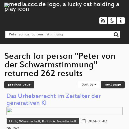
Search for person "Peter von
der Schwarmstimmung"
returned 262 results
previous page
Sort by
next page
Das Urheberrecht im Zeitalter der
generativen KI
Ethik, Wissenschaft, Kultur & Gesellschaft
2024-03-02
262