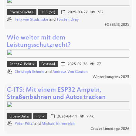
Praxisberichte
HS3 (S1)
2025-03-27
762
Felix von Studsinske
and
Torsten Drey
FOSSGIS 2025
Wie weiter mit dem
Leistungsschutzrecht?
Recht & Politik
Festsaal
2025-02-28
77
Christoph Schmid
and
Andreas Von Gunten
Winterkongress 2025
C-ITS: Mit einem ESP32 Ampeln,
Straßenbahnen und Autos tracken
Open-Data
HS i7
2026-04-11
7.4k
Peter Pötzi
and
Michael Ehrenreich
Grazer Linuxtage 2026