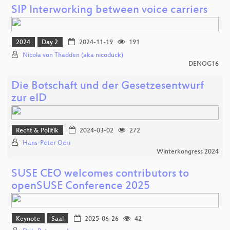
SIP Interworking between voice carriers
2024
Day 2
2024-11-19
191
Nicola von Thadden (aka nicoduck)
DENOG16
Die Botschaft und der Gesetzesentwurf
zur eID
Recht & Politik
2024-03-02
272
Hans-Peter Oeri
Winterkongress 2024
SUSE CEO welcomes contributors to
openSUSE Conference 2025
Keynote
Saal
2025-06-26
42