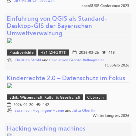
Dirk-Peter van Leeuwen
openSUSE Conference 2025
Einführung von QGIS als Standard-
Desktop-GIS der Bayerischen
Umweltverwaltung
Praxisberichte
HS1 (ZHG 011)
2026-03-26
418
Christian Strobl
and
Carolin von Groote-Bidlingmaier
FOSSGIS 2026
Kinderrechte 2.0 – Datenschutz im Fokus
Ethik, Wissenschaft, Kultur & Gesellschaft
Clubraum
2026-02-20
142
Sarah von Hoyningen-Huene
and
Jutta Oberlin
Winterkongress 2026
Hacking washing machines