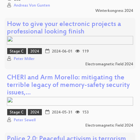
Andreas Von Gunten
Winterkongress 2024
How to give your electronic projects a
professional looking finish
Stage C
2024
2024-06-01
119
Peter Miller
Electromagnetic Field 2024
CHERI and Arm Morello: mitigating the
terrible legacy of memory-safety security
issues,…
Stage C
2024
2024-05-31
153
Peter Sewell
Electromagnetic Field 2024
Police 2.0: Peaceful activism is terrorism