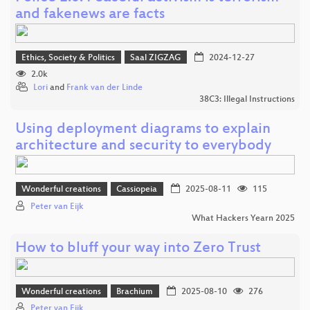
and fakenews are facts
Ethics, Society & Politics
Saal ZIGZAG
2024-12-27
2.0k
Lori
and
Frank van der Linde
38C3: Illegal Instructions
Using deployment diagrams to explain
architecture and security to everybody
Wonderful creations
Cassiopeia
2025-08-11
115
Peter van Eijk
What Hackers Yearn 2025
How to bluff your way into Zero Trust
Wonderful creations
Brachium
2025-08-10
276
Peter van Eijk