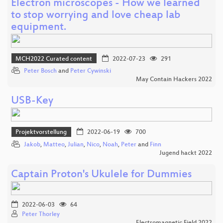
Electron microscopes - How we learned
to stop worrying and love cheap lab
equipment.
MCH2022 Curated content
2022-07-23
291
Peter Bosch
and
Peter Cywinski
May Contain Hackers 2022
USB-Key
Projektvorstellung
2022-06-19
700
Jakob
,
Matteo
,
Julian
,
Nico
,
Noah
,
Peter
and
Finn
Jugend hackt 2022
Captain Proton's Ukulele for Dummies
2022-06-03
64
Peter Thorley
Electromagnetic Field 2022