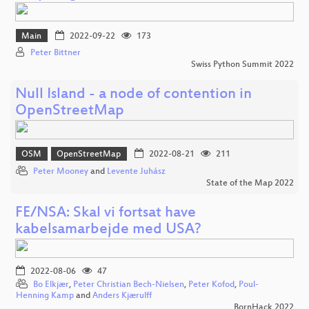
Main
2022-09-22
173
Peter Bittner
Swiss Python Summit 2022
Null Island - a node of contention in
OpenStreetMap
OSM
OpenStreetMap
2022-08-21
211
Peter Mooney
and
Levente Juhász
State of the Map 2022
FE/NSA: Skal vi fortsat have
kabelsamarbejde med USA?
2022-08-06
47
Bo Elkjær
,
Peter Christian Bech-Nielsen
,
Peter Kofod
,
Poul-
Henning Kamp
and
Anders Kjærulff
BornHack 2022