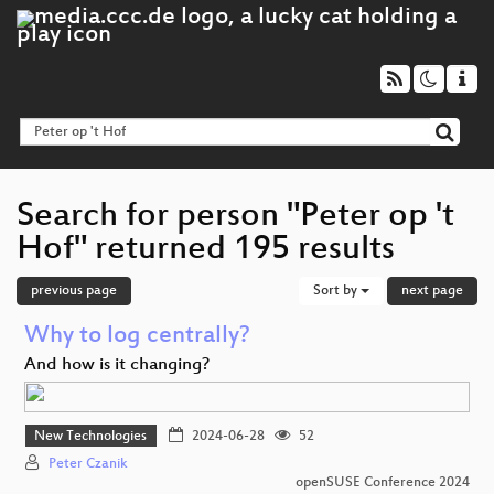
Search for person "Peter op 't
Hof" returned 195 results
previous page
Sort by
next page
Why to log centrally?
And how is it changing?
New Technologies
2024-06-28
52
Peter Czanik
openSUSE Conference 2024