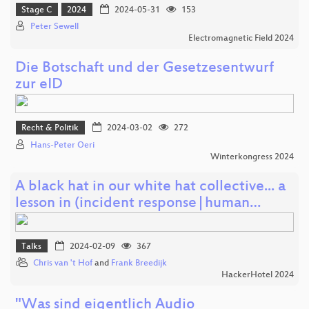
Stage C
2024
2024-05-31
153
Peter Sewell
Electromagnetic Field 2024
Die Botschaft und der Gesetzesentwurf
zur eID
Recht & Politik
2024-03-02
272
Hans-Peter Oeri
Winterkongress 2024
A black hat in our white hat collective... a
lesson in (incident response|human…
Talks
2024-02-09
367
Chris van 't Hof
and
Frank Breedijk
HackerHotel 2024
"Was sind eigentlich Audio