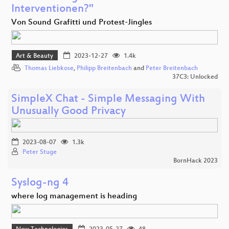
Interventionen?"
Von Sound Grafitti und Protest-Jingles
Art & Beauty
2023-12-27
1.4k
Thomas Liebkose
,
Philipp Breitenbach
and
Peter Breitenbach
37C3: Unlocked
SimpleX Chat - Simple Messaging With
Unusually Good Privacy
2023-08-07
1.3k
Peter Stuge
BornHack 2023
Syslog-ng 4
where log management is heading