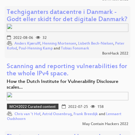
Techgiganters datacentre i Danmark -
Godt eller skidt for det digitale Danmark?
2022-08-06
32
Anders Kjærulff
,
Henning Mortensen
,
Lisbeth Bech-Nielsen
,
Peter
Kofod
,
Poul-Henning Kamp
and
Tobias Fonsmark
BornHack 2022
Scanning and reporting vulnerabilities for
the whole IPv4 space.
How the Dutch Institute for Vulnerability Disclosure
scales…
MCH2022 Curated content
2022-07-25
158
Chris van 't Hof
,
Astrid Oosenbrug
,
Frank Breedijk
and
Lennaert
Oudshoorn
May Contain Hackers 2022