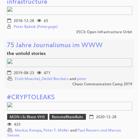
infrastructure
2018-12-28
65
Peter Babnik (Petergoge)
35C3: Open Infrastructure Orbit
75 Jahre Journalismus im WWW
the untold stories
2019-08-23
471
Erich Moechel
,
Detlef Borchers
and
peter
Chaos Communication Camp 2019
#CRYPTOLEAKS
MON r3s Rhein VHS
RemoteRheinRuhr
2020-12-28
433
Markus Kompa
,
Peter F. Müller
and
Paul Reuvers und Marcus
Simons