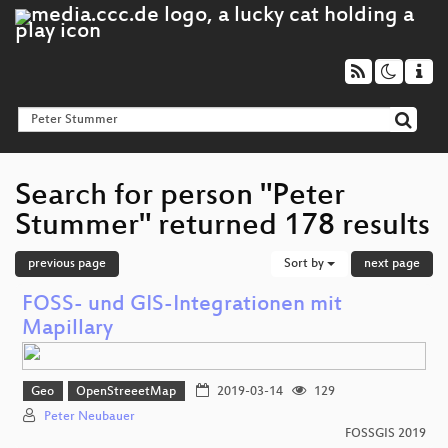
Search for person "Peter
Stummer" returned 178 results
previous page
Sort by
next page
FOSS- und GIS-Integrationen mit
Mapillary
Geo
OpenStreeetMap
2019-03-14
129
Peter Neubauer
FOSSGIS 2019