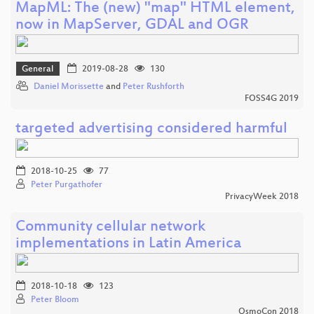
MapML: The (new) "map" HTML element,
now in MapServer, GDAL and OGR
General
2019-08-28
130
Daniel Morissette
and
Peter Rushforth
FOSS4G 2019
targeted advertising considered harmful
2018-10-25
77
Peter Purgathofer
PrivacyWeek 2018
Community cellular network
implementations in Latin America
2018-10-18
123
Peter Bloom
OsmoCon 2018