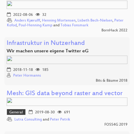
2022-08-06
32
Anders Kjærulff
,
Henning Mortensen
,
Lisbeth Bech-Nielsen
,
Peter
Kofod
,
Poul-Henning Kamp
and
Tobias Fonsmark
BornHack 2022
Infrastruktur in Nutzerhand
Wir machen unsere eigene Twitter eG
2018-11-18
185
Peter Hormanns
Bits & Bäume 2018
Mesh: GIS data beyond raster and vector
General
2019-08-30
691
Lutra Consulting
and
Peter Petrik
FOSS4G 2019