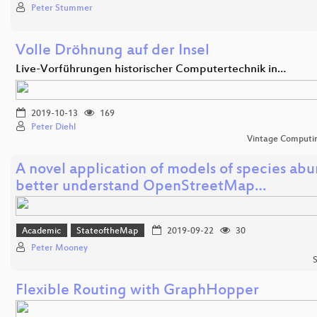
Peter Stummer
Volle Dröhnung auf der Insel
Live-Vorführungen historischer Computertechnik in…
2019-10-13
169
Peter Diehl
Vintage Computing
A novel application of models of species ab
better understand OpenStreetMap…
Academic
StateoftheMap
2019-09-22
30
Peter Mooney
S
Flexible Routing with GraphHopper