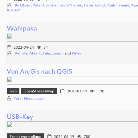
Bo Elkjær
,
Peter Christian Bech-Nielsen
,
Peter Kofod
,
Poul-Henning Ka
Kjærulff
Wahlpaka
2022-04-24
34
Aemilia
,
Max T.
,
Felix
,
Simon
and
Peter
Von ArcGis nach QGIS
Geo
OpenStreeetMap
2020-03-11
1.9k
Peter Heidelbach
USB-Key
Projektvorstellung
2022-06-19
700