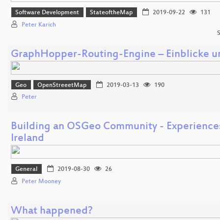
Software Development
StateoftheMap
2019-09-22
131
Peter Karich
S
GraphHopper-Routing-Engine – Einblicke u
Geo
OpenStreeetMap
2019-03-13
190
Peter
Building an OSGeo Community - Experience
Ireland
General
2019-08-30
26
Peter Mooney
What happened?