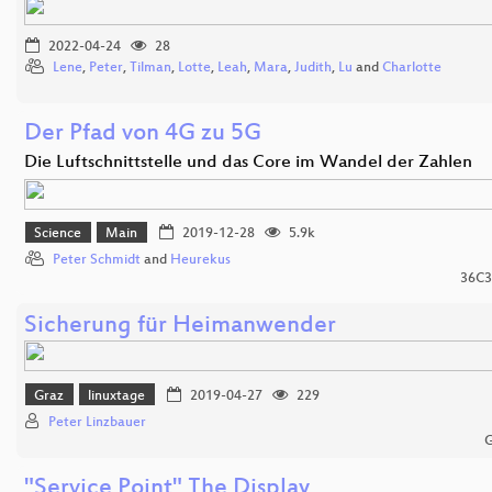
2022-04-24
28
Lene
,
Peter
,
Tilman
,
Lotte
,
Leah
,
Mara
,
Judith
,
Lu
and
Charlotte
Der Pfad von 4G zu 5G
Die Luftschnittstelle und das Core im Wandel der Zahlen
Science
Main
2019-12-28
5.9k
Peter Schmidt
and
Heurekus
36C3
Sicherung für Heimanwender
Graz
linuxtage
2019-04-27
229
Peter Linzbauer
G
"Service Point" The Display