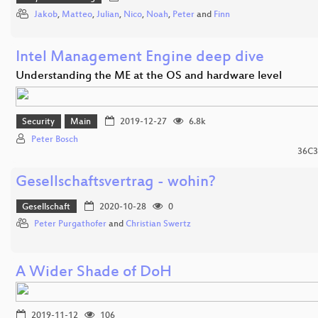
Jakob
,
Matteo
,
Julian
,
Nico
,
Noah
,
Peter
and
Finn
Intel Management Engine deep dive
Understanding the ME at the OS and hardware level
Security
Main
2019-12-27
6.8k
Peter Bosch
36C3
Gesellschaftsvertrag - wohin?
Gesellschaft
2020-10-28
0
Peter Purgathofer
and
Christian Swertz
A Wider Shade of DoH
2019-11-12
106