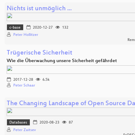
Nichts ist unmöglich ...
c-base
2020-12-27
132
Peter Hollitzer
Rem
Trügerische Sicherheit
Wie die Überwachung unsere Sicherheit gefährdet
2017-12-28
6.5k
Peter Schaar
The Changing Landscape of Open Source Da
Databases
2020-08-23
87
Peter Zaitsev