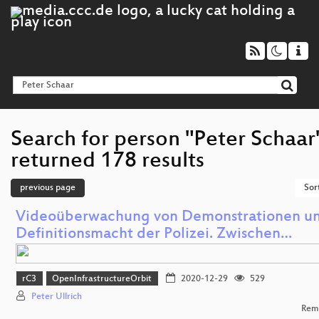
Search for person "Peter Schaar
returned 178 results
previous page
Sor
Videoüberwachung von Demonstrationen un
Definitionsmacht der Polizei. Zwischen…
rC3
OpenInfrastructureOrbit
2020-12-29
529
Peter Ullrich
Rem