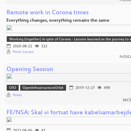
FrOSCo
Remote work in Corona times
Everything changes, everything remains the same
Working (together) in spite of Corona - Lessons learned on the journey t
2020-08-22
322
Peter Larsen
FrOSCo
Opening Session
OIO
OpenInfrastructureOrbit
2019-12-27
498
Peter
36C3
FE/NSA: Skal vi fortsat have kabelsamarbej
2022-08-06
47