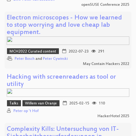
openSUSE Conference 2025
Electron microscopes - How we learned
to stop worrying and love cheap lab
equipment.
MCH2022 Curated content
2022-07-23
291
Peter Bosch
and
Peter Cywinski
May Contain Hackers 2022
Hacking with screenreaders as tool or
utility
Talks
Willem van Oranje
2025-02-15
110
Peter op 't Hof
HackerHotel 2025
Complexity Kills: Untersuchung von IT-