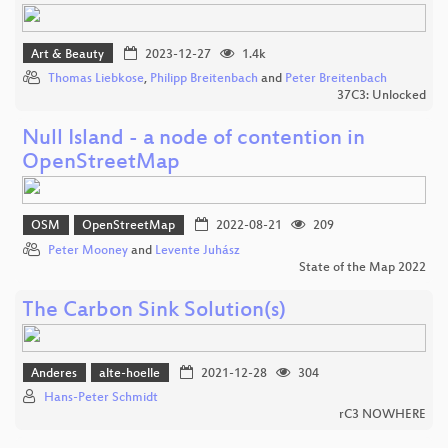
Art & Beauty
2023-12-27
1.4k
Thomas Liebkose
,
Philipp Breitenbach
and
Peter Breitenbach
37C3: Unlocked
Null Island - a node of contention in
OpenStreetMap
OSM
OpenStreetMap
2022-08-21
209
Peter Mooney
and
Levente Juhász
State of the Map 2022
The Carbon Sink Solution(s)
Anderes
alte-hoelle
2021-12-28
304
Hans-Peter Schmidt
rC3 NOWHERE