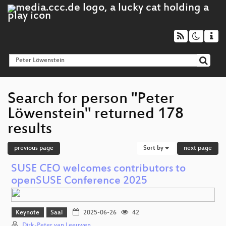
Search for person "Peter
Löwenstein" returned 178
results
previous page
Sort by
next page
SUSE CEO welcomes contributors to
openSUSE Conference 2025
Keynote
Saal
2025-06-26
42
Dirk-Peter van Leeuwen