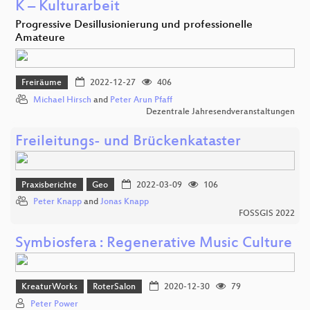
K – Kulturarbeit
Progressive Desillusionierung und professionelle
Amateure
Freiräume
2022-12-27
406
Michael Hirsch
and
Peter Arun Pfaff
Dezentrale Jahresendveranstaltungen
Freileitungs- und Brückenkataster
Praxisberichte
Geo
2022-03-09
106
Peter Knapp
and
Jonas Knapp
FOSSGIS 2022
Symbiosfera : Regenerative Music Culture
KreaturWorks
RoterSalon
2020-12-30
79
Peter Power