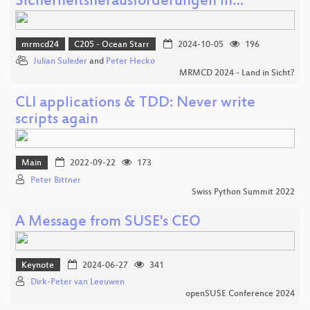
Sicherheitsherausforderungen in…
mrmcd24
C205 - Ocean Starr
2024-10-05
196
Julian Suleder
and
Peter Hecko
MRMCD 2024 - Land in Sicht?
CLI applications & TDD: Never write
scripts again
Main
2022-09-22
173
Peter Bittner
Swiss Python Summit 2022
A Message from SUSE's CEO
Keynote
2024-06-27
341
Dirk-Peter van Leeuwen
openSUSE Conference 2024