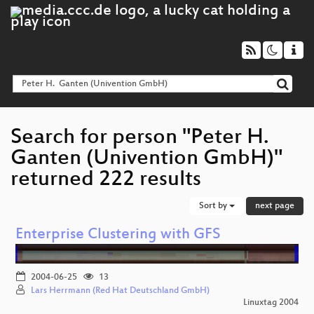
Search for person "Peter H.
Ganten (Univention GmbH)"
returned 222 results
Sort by
next page
Enterprise Clustering with GFS
2004-06-25
13
Lars Herrmann (Red Hat Deutschland GmbH)
Linuxtag 2004