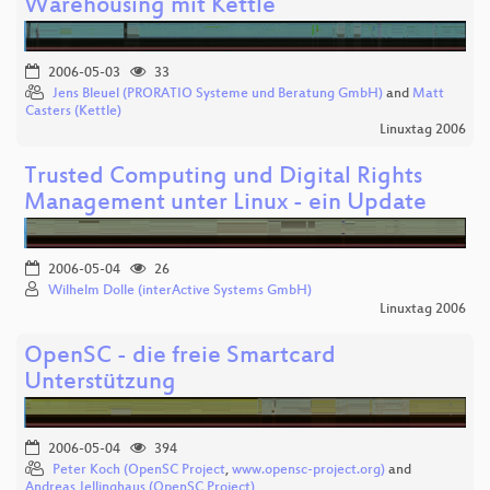
Warehousing mit Kettle
2006-05-03
33
Jens Bleuel (PRORATIO Systeme und Beratung GmbH)
and
Matt
Casters (Kettle)
Linuxtag 2006
Trusted Computing und Digital Rights
Management unter Linux - ein Update
2006-05-04
26
Wilhelm Dolle (interActive Systems GmbH)
Linuxtag 2006
OpenSC - die freie Smartcard
Unterstützung
2006-05-04
394
Peter Koch (OpenSC Project
,
www.opensc-project.org)
and
Andreas Jellinghaus (OpenSC Project)