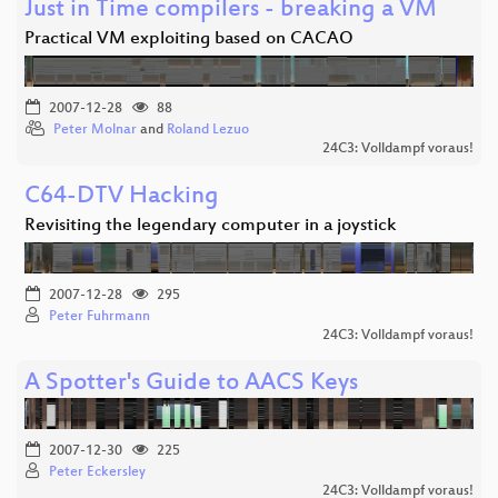
Just in Time compilers - breaking a VM
Practical VM exploiting based on CACAO
2007-12-28
88
Peter Molnar
and
Roland Lezuo
24C3: Volldampf voraus!
C64-DTV Hacking
Revisiting the legendary computer in a joystick
2007-12-28
295
Peter Fuhrmann
24C3: Volldampf voraus!
A Spotter's Guide to AACS Keys
2007-12-30
225
Peter Eckersley
24C3: Volldampf voraus!