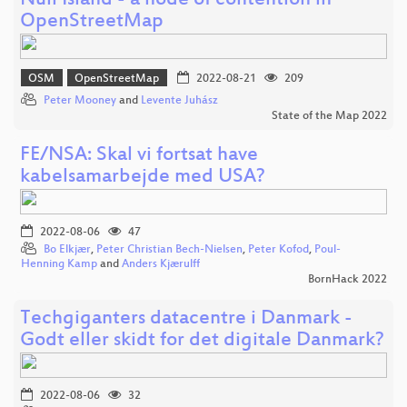
Null Island - a node of contention in
OpenStreetMap
OSM
OpenStreetMap
2022-08-21
209
Peter Mooney
and
Levente Juhász
State of the Map 2022
FE/NSA: Skal vi fortsat have
kabelsamarbejde med USA?
2022-08-06
47
Bo Elkjær
,
Peter Christian Bech-Nielsen
,
Peter Kofod
,
Poul-
Henning Kamp
and
Anders Kjærulff
BornHack 2022
Techgiganters datacentre i Danmark -
Godt eller skidt for det digitale Danmark?
2022-08-06
32