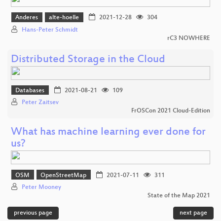
Anderes
alte-hoelle
2021-12-28
304
Hans-Peter Schmidt
rC3 NOWHERE
Distributed Storage in the Cloud
Databases
2021-08-21
109
Peter Zaitsev
FrOSCon 2021 Cloud-Edition
What has machine learning ever done for
us?
OSM
OpenStreetMap
2021-07-11
311
Peter Mooney
State of the Map 2021
previous page
next page