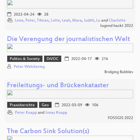
2022-04-24
28
Lene
,
Peter
,
Tilman
,
Lotte
,
Leah
,
Mara
,
Judith
,
Lu
and
Charlotte
Jugend hackt 2022
Die Verengung der journalistischen Welt
Politics & Society
DiVOC
2022-04-17
216
Peter Welchering
Bridging Bubbles
Freileitungs- und Brückenkataster
Praxisberichte
Geo
2022-03-09
106
Peter Knapp
and
Jonas Knapp
FOSSGIS 2022
The Carbon Sink Solution(s)