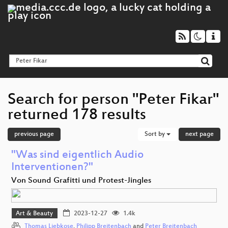
Search for person "Peter Fikar"
returned 178 results
previous page
Sort by
next page
"Was sind eigentlich Audio
Interventionen?"
Von Sound Grafitti und Protest-Jingles
Art & Beauty
2023-12-27
1.4k
Thomas Liebkose
,
Philipp Breitenbach
and
Peter Breitenbach