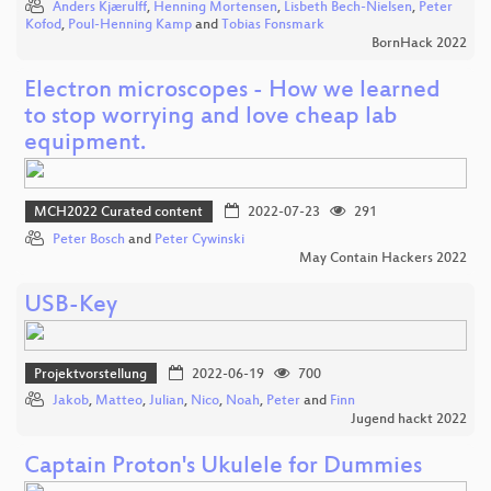
Anders Kjærulff
,
Henning Mortensen
,
Lisbeth Bech-Nielsen
,
Peter
Kofod
,
Poul-Henning Kamp
and
Tobias Fonsmark
BornHack 2022
Electron microscopes - How we learned
to stop worrying and love cheap lab
equipment.
MCH2022 Curated content
2022-07-23
291
Peter Bosch
and
Peter Cywinski
May Contain Hackers 2022
USB-Key
Projektvorstellung
2022-06-19
700
Jakob
,
Matteo
,
Julian
,
Nico
,
Noah
,
Peter
and
Finn
Jugend hackt 2022
Captain Proton's Ukulele for Dummies