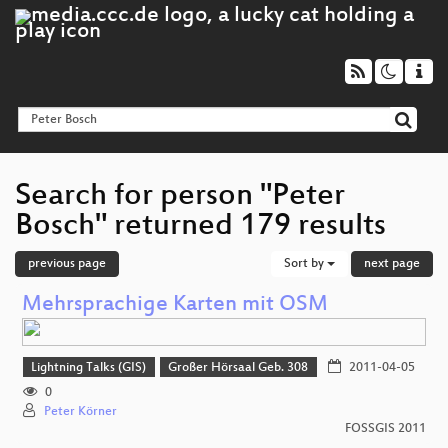
Search for person "Peter
Bosch" returned 179 results
previous page
Sort by
next page
Mehrsprachige Karten mit OSM
Lightning Talks (GIS)
Großer Hörsaal Geb. 308
2011-04-05
0
Peter Körner
FOSSGIS 2011