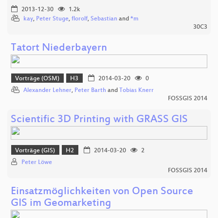
2013-12-30
1.2k
kay
,
Peter Stuge
,
florolf
,
Sebastian
and
*m
30C3
Tatort Niederbayern
Vorträge (OSM)
H3
2014-03-20
0
Alexander Lehner
,
Peter Barth
and
Tobias Knerr
FOSSGIS 2014
Scientific 3D Printing with GRASS GIS
Vorträge (GIS)
H2
2014-03-20
2
Peter Löwe
FOSSGIS 2014
Einsatzmöglichkeiten von Open Source
GIS im Geomarketing