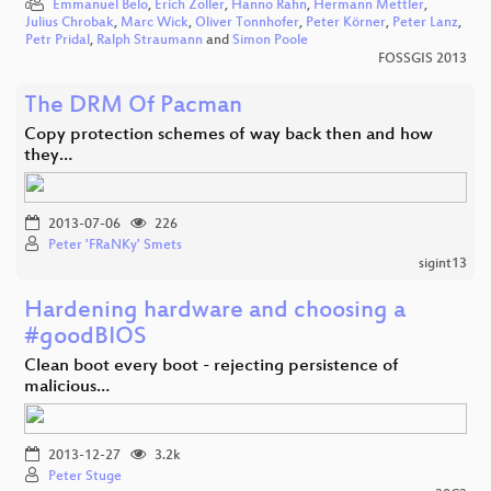
Emmanuel Belo
,
Erich Zoller
,
Hanno Rahn
,
Hermann Mettler
,
Julius Chrobak
,
Marc Wick
,
Oliver Tonnhofer
,
Peter Körner
,
Peter Lanz
,
Petr Pridal
,
Ralph Straumann
and
Simon Poole
FOSSGIS 2013
The DRM Of Pacman
Copy protection schemes of way back then and how
they…
2013-07-06
226
Peter 'FRaNKy' Smets
sigint13
Hardening hardware and choosing a
#goodBIOS
Clean boot every boot - rejecting persistence of
malicious…
2013-12-27
3.2k
Peter Stuge