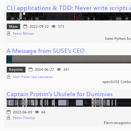
CLI applications & TDD: Never write scripts 
Main
2022-09-22
173
Peter Bittner
Swiss Python S
A Message from SUSE's CEO
Keynote
2024-06-27
341
Dirk-Peter van Leeuwen
openSUSE Confe
Captain Proton's Ukulele for Dummies
2022-06-03
64
Peter Thorley
Electromagnetic