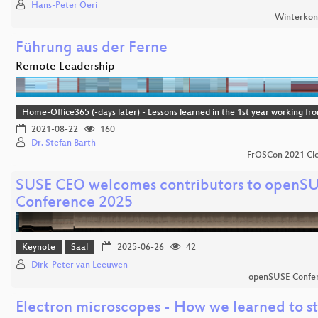
Hans-Peter Oeri
Winterkon
Führung aus der Ferne
Remote Leadership
Home-Office365 (-days later) - Lessons learned in the 1st year working f
2021-08-22
160
Dr. Stefan Barth
FrOSCon 2021 Clo
SUSE CEO welcomes contributors to openS
Conference 2025
Keynote
Saal
2025-06-26
42
Dirk-Peter van Leeuwen
openSUSE Confe
Electron microscopes - How we learned to s