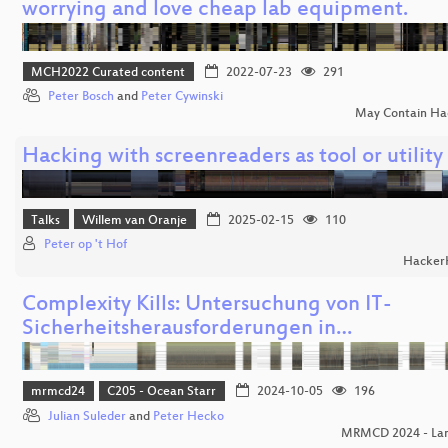
worrying and love cheap lab equipment.
MCH2022 Curated content
2022-07-23
291
Peter Bosch
and
Peter Cywinski
May Contain Ha
Hacking with screenreaders as tool or utility
Talks
Willem van Oranje
2025-02-15
110
Peter op 't Hof
Hacker
Complexity Kills: Untersuchung von IT-
Sicherheitsherausforderungen in…
mrmcd24
C205 - Ocean Starr
2024-10-05
196
Julian Suleder
and
Peter Hecko
MRMCD 2024 - Land