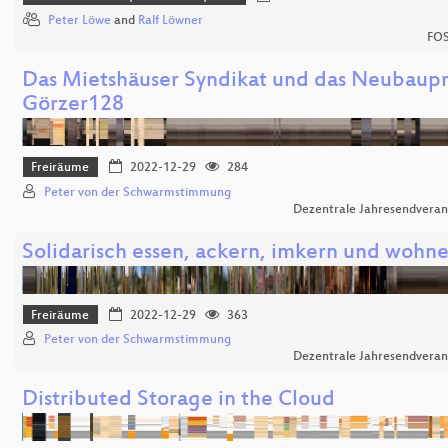
Peter Löwe
and
Ralf Löwner
FOS
Das Mietshäuser Syndikat und das Neubaupr
Görzer128
Freiräume
2022-12-29
284
Peter von der Schwarmstimmung
Dezentrale Jahresendveran
Solidarisch essen, ackern, imkern und wohn
Freiräume
2022-12-29
363
Peter von der Schwarmstimmung
Dezentrale Jahresendveran
Distributed Storage in the Cloud