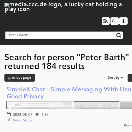
Search for person "Peter Barth"
returned 184 results
previous page
Sort by
SimpleX Chat - Simple Messaging With Unus
Good Privacy
2023-08-07
1.3k
Peter Stuge
Born