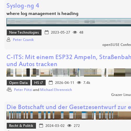
Syslog-ng 4
where log management is heading
New Technologies
2023-05-27
48
Peter Czanik
openSUSE Confe
C-ITS: Mit einem ESP32 Ampeln, Straßenba
und Autos tracken
Open-Data
HS i7
2026-04-11
7.4k
Peter Pötzi
and
Michael Ehrenreich
Grazer Linu
Die Botschaft und der Gesetzesentwurf zur 
Recht & Politik
2024-03-02
272