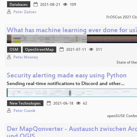
Databases
2021-08-21
109
Peter Zaitsev
FrOSCon 2021 Clo
What has machine learning ever done for us
OSM
OpenStreetMap
2021-07-11
311
Peter Mooney
State of th
Security alerting made easy using Python
Sending real-time notifications to Discord and other…
New Technologies
2021-06-18
62
Peter Czanik
openSUSE Confe
Der MapQonverter - Austausch zwischen A
und QGIS