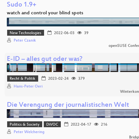
Sudo 1.9+
watch and control your blind spots
New Technologies
2022-06-03
39
Peter Czanik
openSUSE Confe
E-ID – alles gut oder was?
Recht & Politik
2023-02-24
379
Hans-Peter Oeri
Winterkon
Die Verengung der journalistischen Welt
Politics & Society
DiVOC
2022-04-17
216
Peter Welchering
Bridg