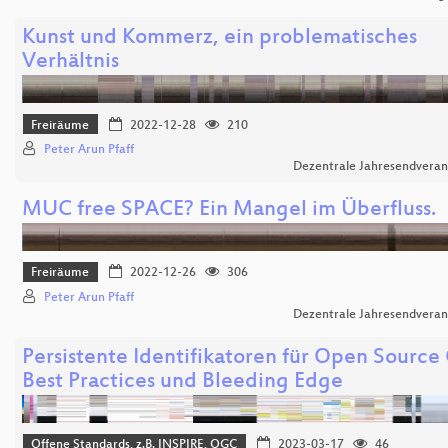
Kunst und Kommerz, ein problematisches
Verhältnis
Freiräume
2022-12-28
210
Peter Arun Pfaff
Dezentrale Jahresendveran
MUC free SPACE? Ein Mangel im Überfluss.
Freiräume
2022-12-26
306
Peter Arun Pfaff
Dezentrale Jahresendveran
Persistente Identifikatoren für Open Source 
Best Practices und Bleeding Edge
Offene Standards, z.B. INSPIRE, OGC
2023-03-17
46