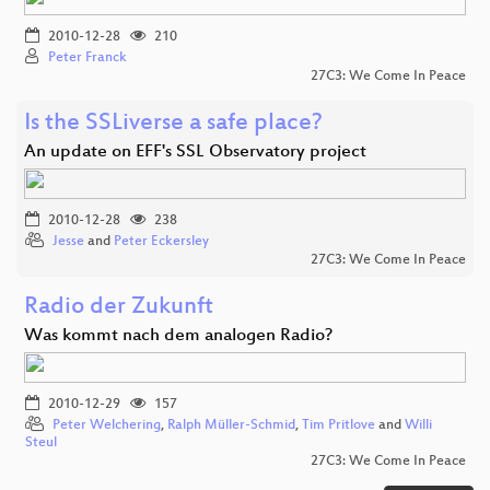
2010-12-28
210
Peter Franck
27C3: We Come In Peace
Is the SSLiverse a safe place?
An update on EFF's SSL Observatory project
2010-12-28
238
Jesse
and
Peter Eckersley
27C3: We Come In Peace
Radio der Zukunft
Was kommt nach dem analogen Radio?
2010-12-29
157
Peter Welchering
,
Ralph Müller-Schmid
,
Tim Pritlove
and
Willi
Steul
27C3: We Come In Peace