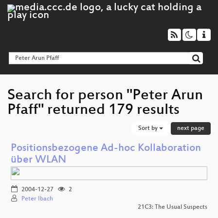
Search for person "Peter Arun
Pfaff" returned 179 results
Sort by
next page
Positionsbezogene Ad-hoc Kollaboration
über WLAN
2004-12-27
2
Peter Ibach
21C3: The Usual Suspects