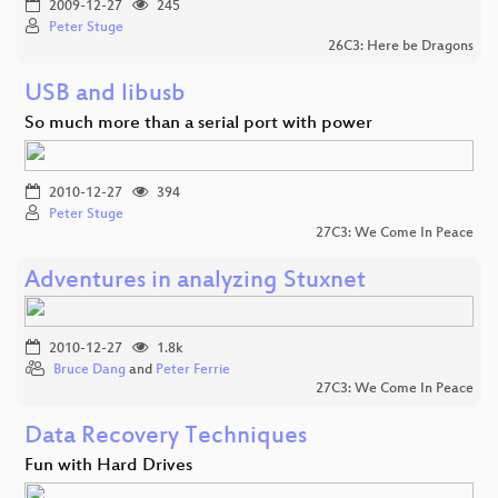
2009-12-27
245
Peter Stuge
26C3: Here be Dragons
USB and libusb
So much more than a serial port with power
2010-12-27
394
Peter Stuge
27C3: We Come In Peace
Adventures in analyzing Stuxnet
2010-12-27
1.8k
Bruce Dang
and
Peter Ferrie
27C3: We Come In Peace
Data Recovery Techniques
Fun with Hard Drives