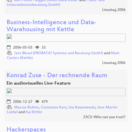
Karl-Heinz Heggen (Multi-Data Klinik-
and
Praxis- und
Unternehmensberatung GmbH)
Linuxtag 2006
Business-Intelligence und Data-
Warehousing mit Kettle
2006-05-03
33
Jens Bleuel (PRORATIO Systeme und Beratung GmbH)
and
Matt
Casters (Kettle)
Linuxtag 2006
Konrad Zuse - Der rechnende Raum
Ein audiovisuelles Live-Feature
2006-12-27
479
Marcus Richter
,
Constanze Kurz
,
Ina Kwasniewski
,
Jens-Martin
Loebel
and
Kai Kittler
23C3: Who can you trust?
Hackerspaces