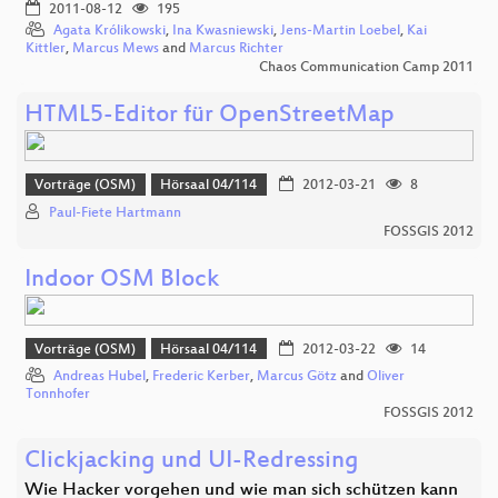
2011-08-12
195
Agata Królikowski
,
Ina Kwasniewski
,
Jens-Martin Loebel
,
Kai
Kittler
,
Marcus Mews
and
Marcus Richter
Chaos Communication Camp 2011
HTML5-Editor für OpenStreetMap
Vorträge (OSM)
Hörsaal 04/114
2012-03-21
8
Paul-Fiete Hartmann
FOSSGIS 2012
Indoor OSM Block
Vorträge (OSM)
Hörsaal 04/114
2012-03-22
14
Andreas Hubel
,
Frederic Kerber
,
Marcus Götz
and
Oliver
Tonnhofer
FOSSGIS 2012
Clickjacking und UI-Redressing
Wie Hacker vorgehen und wie man sich schützen kann