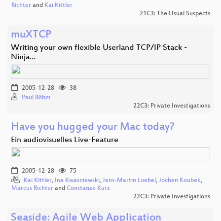
Richter
and
Kai Kittler
21C3: The Usual Suspects
muXTCP
Writing your own flexible Userland TCP/IP Stack -
Ninja…
2005-12-28
38
Paul Böhm
22C3: Private Investigations
Have you hugged your Mac today?
Ein audiovisuelles Live-Feature
2005-12-28
75
Kai Kittler
,
Ina Kwasniewski
,
Jens-Martin Loebel
,
Jochen Koubek
,
Marcus Richter
and
Constanze Kurz
22C3: Private Investigations
Seaside: Agile Web Application