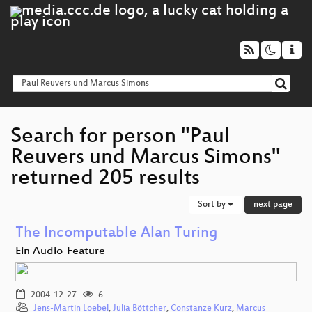
Search for person "Paul
Reuvers und Marcus Simons"
returned 205 results
Sort by
next page
The Incomputable Alan Turing
Ein Audio-Feature
2004-12-27
6
Jens-Martin Loebel
,
Julia Böttcher
,
Constanze Kurz
,
Marcus