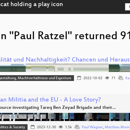
n "Paul Ratzel" returned 91
alität und Nachhaltigkeit? Chancen und Heraus
estaltung, Machtverhältnisse und Eigentum
2022-10-02
71
Ka
an Militia and the EU - A Love Story?
urce investigating Tareq Ben Zeyad Brigade and their…
olitics & Society
2023-12-30
1.5k
Paul Wagner
,
Matthias Monr