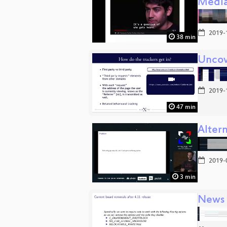
Medi
2019-
38 min
Uncov
2019-
47 min
Altern
2019-
3 min
News 