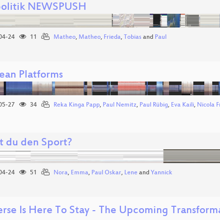
politik NEWSPUSH
04-24
11
Matheo
,
Matheo
,
Frieda
,
Tobias
and
Paul
ean Platforms
05-27
34
Reka Kinga Papp
,
Paul Nemitz
,
Paul Rübig
,
Eva Kaili
,
Nicola 
t du den Sport?
04-24
51
Nora
,
Emma
,
Paul Oskar
,
Lene
and
Yannick
erse Is Here To Stay - The Upcoming Transforma