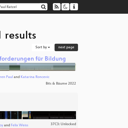
 results
Sort by
next page
forderungen für Bildung
ren Paul
and
Katarina Roncevic
Bits & Bäume 2022
37C3: Unlocked
oy
and
Felix Weiss