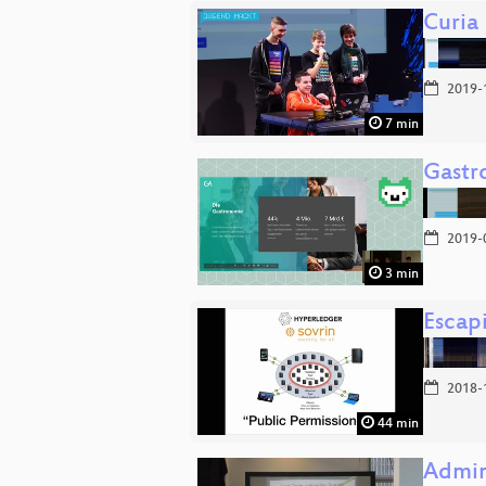
Curia
2019-
7 min
Gastr
2019-
3 min
Escap
2018-
44 min
Admin