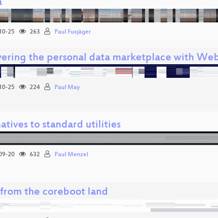
a
10-25
263
Paul Fuxjäger
ering the personal data marketplace with We
10-25
224
Paul May
atives to standard utilities
09-20
632
Paul Menzel
from the coreboot land