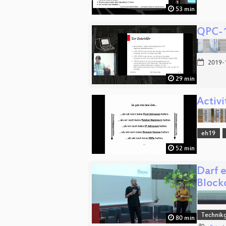
53 min
QPC-1
2019-
29 min
Activi
eh19
52 min
Darf 
Block
Technikg
80 min