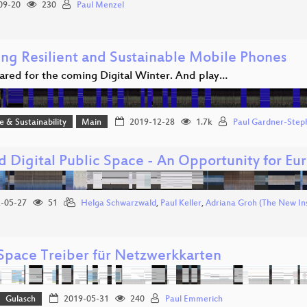
09-20
230
Paul Menzel
ing Resilient and Sustainable Mobile Phones
ared for the coming Digital Winter. And play…
ce & Sustainability
Main
2019-12-28
1.7k
Paul Gardner-Step
d Digital Public Space - An Opportunity for Eu
-05-27
51
Helga Schwarzwald
,
Paul Keller
,
Adriana Groh (The New Ins
Space Treiber für Netzwerkkarten
Gulasch
2019-05-31
240
Paul Emmerich