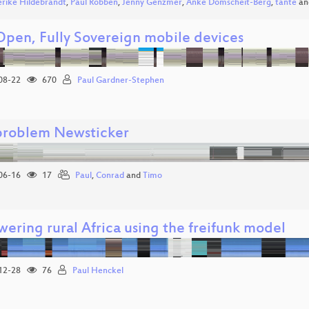
erike Hildebrandt
,
Paul Robben
,
Jenny Genzmer
,
Anke Domscheit-Berg
,
tante
an
 Open, Fully Sovereign mobile devices
08-22
670
Paul Gardner-Stephen
roblem Newsticker
06-16
17
Paul
,
Conrad
and
Timo
ering rural Africa using the freifunk model
12-28
76
Paul Henckel