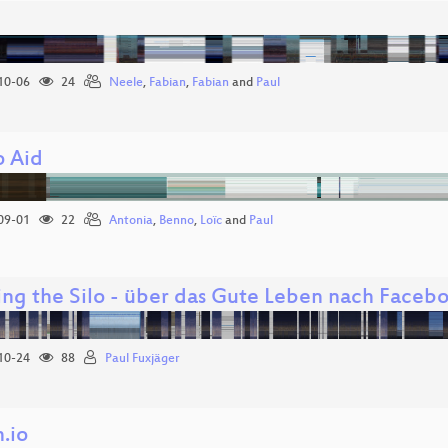
10-06
24
Neele
,
Fabian
,
Fabian
and
Paul
o Aid
09-01
22
Antonia
,
Benno
,
Loïc
and
Paul
ing the Silo - über das Gute Leben nach Faceb
10-24
88
Paul Fuxjäger
.io