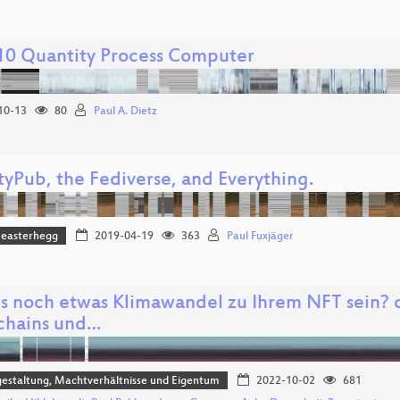
0 Quantity Process Computer
10-13
80
Paul A. Dietz
tyPub, the Fediverse, and Everything.
easterhegg
2019-04-19
363
Paul Fuxjäger
es noch etwas Klimawandel zu Ihrem NFT sein? 
chains und…
estaltung, Machtverhältnisse und Eigentum
2022-10-02
681