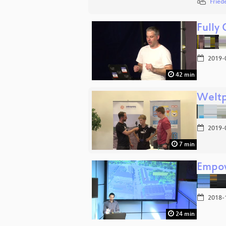
Fried
Fully
2019-
42 min
Weltp
2019-
7 min
Empow
2018-
24 min