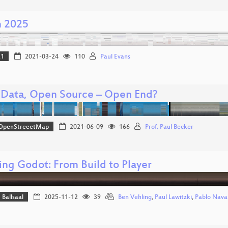
n 2025
21
2021-03-24
110
Paul Evans
Data, Open Source – Open End?
OpenStreeetMap
2021-06-09
166
Prof. Paul Becker
ing Godot: From Build to Player
Ballsaal
2025-11-12
39
Ben Vehling
,
Paul Lawitzki
,
Pablo Nava