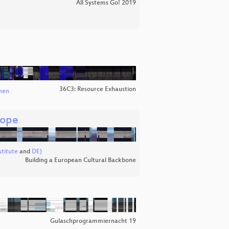
All Systems Go! 2019
36C3: Resource Exhaustion
hen
rope
titute
and
DE)
Building a European Cultural Backbone
Gulaschprogrammiernacht 19