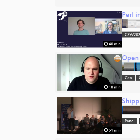
Perl i
GPW20
40 min
Open 
Geo
18 min
Shipp
Panel
51 min