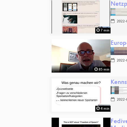
Netz
2022-
7 min
Europ
2022-
85 min
Kenns
2022-
4 min
Fediv