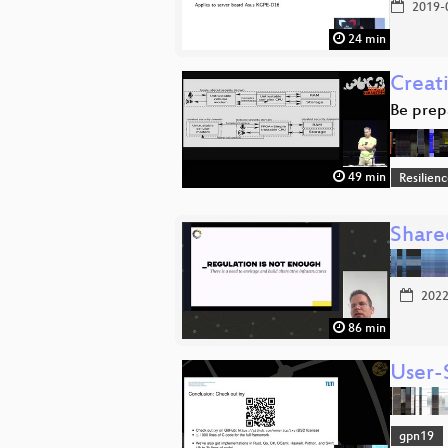
2019-
24 min
Creat
Be prep
49 min
Resilien
Share
2022
86 min
User-
gpn19