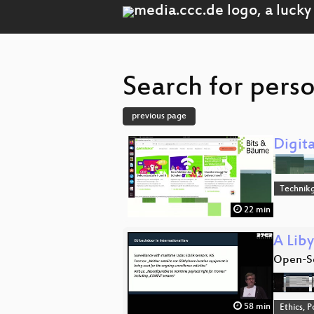
Search for perso
previous page
Digit
Technikg
22 min
A Liby
Open-So
58 min
Ethics, P