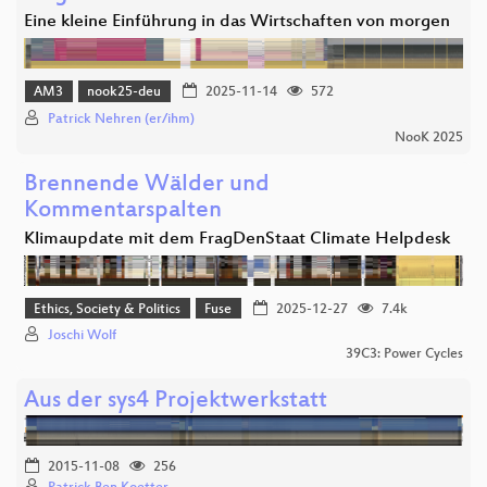
Eine kleine Einführung in das Wirtschaften von morgen
AM3
nook25-deu
2025-11-14
572
Patrick Nehren (er/ihm)
NooK 2025
Brennende Wälder und
Kommentarspalten
Klimaupdate mit dem FragDenStaat Climate Helpdesk
Ethics, Society & Politics
Fuse
2025-12-27
7.4k
Joschi Wolf
39C3: Power Cycles
Aus der sys4 Projektwerkstatt
2015-11-08
256