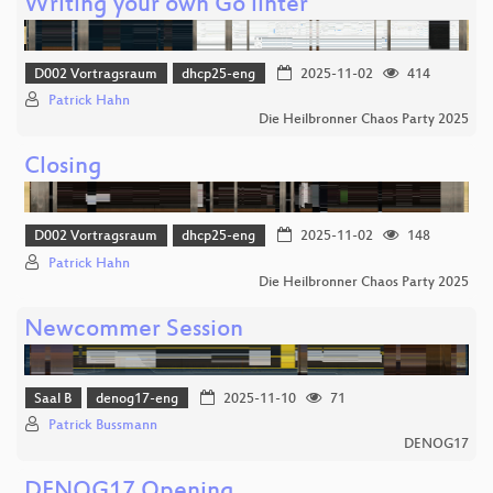
Writing your own Go linter
D002 Vortragsraum
dhcp25-eng
2025-11-02
414
Patrick Hahn
Die Heilbronner Chaos Party 2025
Closing
D002 Vortragsraum
dhcp25-eng
2025-11-02
148
Patrick Hahn
Die Heilbronner Chaos Party 2025
Newcommer Session
Saal B
denog17-eng
2025-11-10
71
Patrick Bussmann
DENOG17
DENOG17 Opening