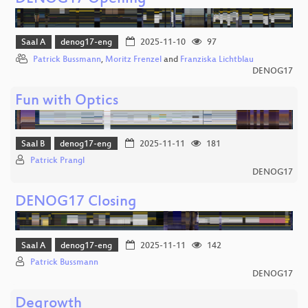
Saal A
denog17-eng
2025-11-10
97
Patrick Bussmann
,
Moritz Frenzel
and
Franziska Lichtblau
DENOG17
Fun with Optics
Saal B
denog17-eng
2025-11-11
181
Patrick Prangl
DENOG17
DENOG17 Closing
Saal A
denog17-eng
2025-11-11
142
Patrick Bussmann
DENOG17
Degrowth