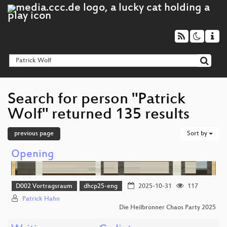
Search for person "Patrick
Wolf" returned 135 results
previous page
Sort by
Opening
D002 Vortragsraum
dhcp25-eng
2025-10-31
117
Patrick Hahn
Die Heilbronner Chaos Party 2025