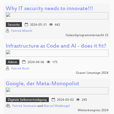
Why IT security needs to innovate!!!
Security
2024-05-31
442
Patrick Münch
Gulaschprogrammiernacht 22
Infrastructure as Code and AI - does it fit?
Admin
2024-04-06
175
Patrick Koch
Grazer Linuxtage 2024
Google, der Meta-Monopolist
Digitale Selbstverteidigung
2024-03-02
245
Patrick Seemann
and
Marcel Waldvogel
Winterkongress 2024