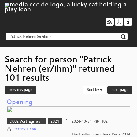
Search for person "Patrick
Nehren (er/ihm)" returned
101 results
previous page
Sort by
next page
Opening
D002 Vortragsraum
2024
2024-10-31
102
Patrick Hahn
Die Heilbronner Chaos Party 2024