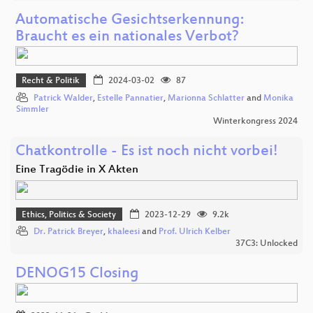
Automatische Gesichtserkennung:
Braucht es ein nationales Verbot?
Recht & Politik
2024-03-02
87
Patrick Walder
,
Estelle Pannatier
,
Marionna Schlatter
and
Monika
Simmler
Winterkongress 2024
Chatkontrolle - Es ist noch nicht vorbei!
Eine Tragödie in X Akten
Ethics, Politics & Society
2023-12-29
9.2k
Dr. Patrick Breyer
,
khaleesi
and
Prof. Ulrich Kelber
37C3: Unlocked
DENOG15 Closing