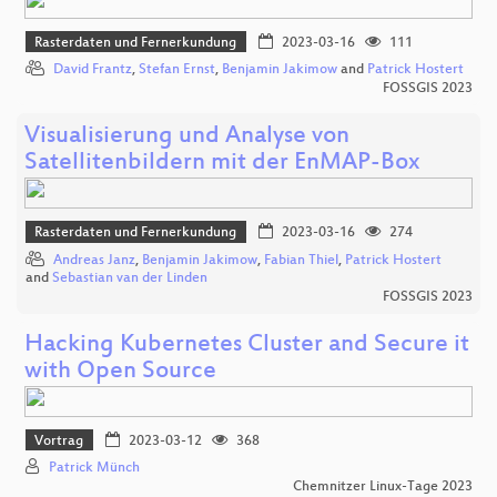
Rasterdaten und Fernerkundung
2023-03-16
111
David Frantz
,
Stefan Ernst
,
Benjamin Jakimow
and
Patrick Hostert
FOSSGIS 2023
Visualisierung und Analyse von
Satellitenbildern mit der EnMAP-Box
Rasterdaten und Fernerkundung
2023-03-16
274
Andreas Janz
,
Benjamin Jakimow
,
Fabian Thiel
,
Patrick Hostert
and
Sebastian van der Linden
FOSSGIS 2023
Hacking Kubernetes Cluster and Secure it
with Open Source
Vortrag
2023-03-12
368
Patrick Münch
Chemnitzer Linux-Tage 2023