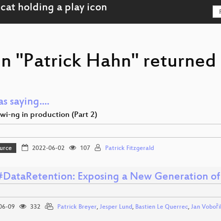
n "Patrick Hahn" returned 
as saying....
wi-ng in production (Part 2)
urce
2022-06-02
107
Patrick Fitzgerald
#DataRetention: Exposing a New Generation of
06-09
332
Patrick Breyer
,
Jesper Lund
,
Bastien Le Querrec
,
Jan Voboři