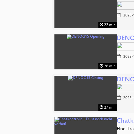
2023-
22 min
DENO
2023-
28 min
DENO
2023-
27 min
Chatko
Eine Tr