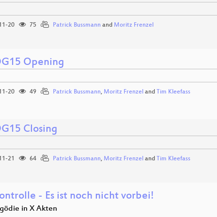
11-20
75
Patrick Bussmann
and
Moritz Frenzel
G15 Opening
11-20
49
Patrick Bussmann
,
Moritz Frenzel
and
Tim Kleefass
G15 Closing
11-21
64
Patrick Bussmann
,
Moritz Frenzel
and
Tim Kleefass
ntrolle - Es ist noch nicht vorbei!
agödie in X Akten