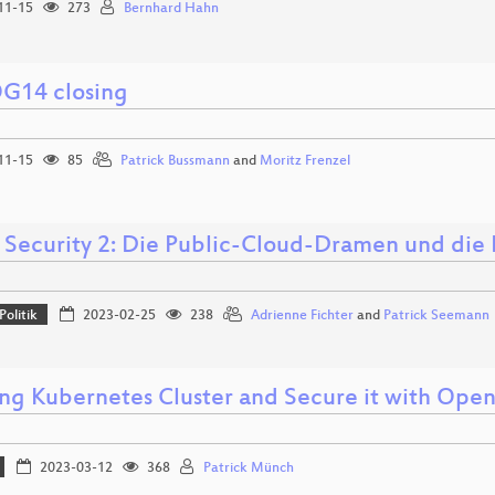
11-15
273
Bernhard Hahn
14 closing
11-15
85
Patrick Bussmann
and
Moritz Frenzel
 Security 2: Die Public-Cloud-Dramen und die 
Politik
2023-02-25
238
Adrienne Fichter
and
Patrick Seemann
ng Kubernetes Cluster and Secure it with Ope
2023-03-12
368
Patrick Münch