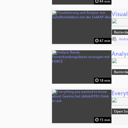
84 min
Visua
Rasterd
Andre
47 min
Analy
Rasterd
18 min
Every
Open So
15 min