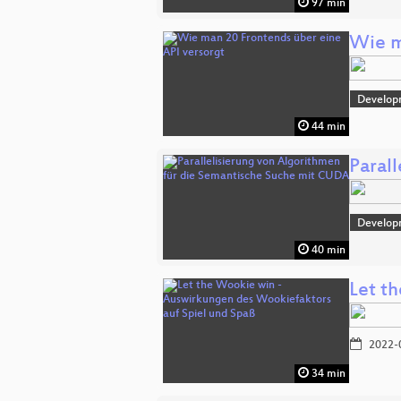
97 min
Wie m
Develop
44 min
Paral
Develop
40 min
Let t
2022-
34 min