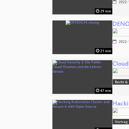
2022-
29 min
DENOG
2022-
21 min
Cloud
Recht & 
47 min
Hacki
Vortrag