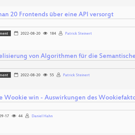
an 20 Frontends über eine API versorgt
ment
2022-08-20
184
Patrick Steinert
lelisierung von Algorithmen für die Semantisc
ment
2022-08-20
55
Patrick Steinert
he Wookie win - Auswirkungen des Wookiefakto
09-17
44
Daniel Hahn