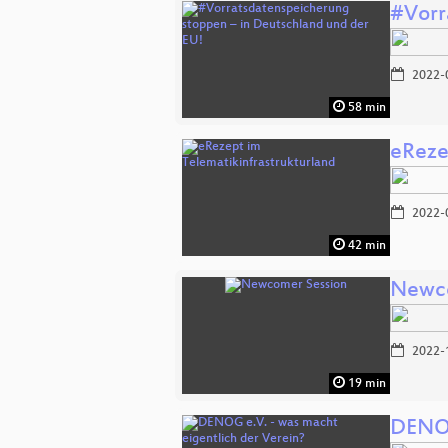
#Vorr
2022-
58 min
eReze
2022-
42 min
Newco
2022-
19 min
DENOG