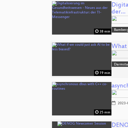
Digit
der…
Bamber
38 min
What i
Darmsta
19 min
async
2023-
25 min
DENO