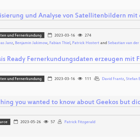
lisierung und Analyse von Satellitenbildern mi
aten und Fernerkundung
2023-03-16
274
as Janz
,
Benjamin Jakimow
,
Fabian Thiel
,
Patrick Hostert
and
Sebastian van der
sis Ready Fernerkundungsdaten erzeugen mit
aten und Fernerkundung
2023-03-16
111
David Frantz
,
Stefan 
thing you wanted to know about Geekos but didn
urce
2023-05-26
57
Patrick Fitzgerald