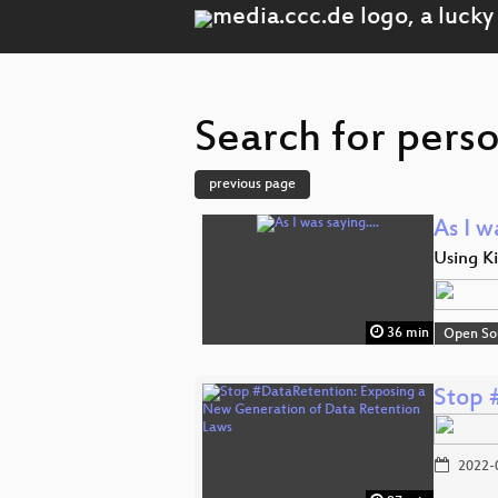
Search for perso
previous page
As I w
Using Ki
36 min
Open So
Stop 
2022-