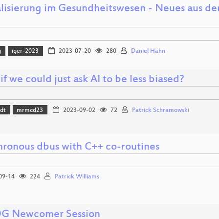
alisierung im Gesundheitswesen - Neues aus der
g
iger-2023
2023-07-20
280
Daniel Hahn
f we could just ask AI to be less biased?
dt
mrmcd23
2023-09-02
72
Patrick Schramowski
hronous dbus with C++ co-routines
09-14
224
Patrick Williams
G Newcomer Session