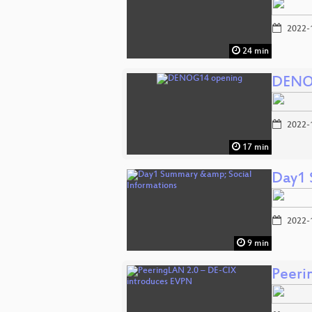
2022-
24 min
DENO
2022-
17 min
Day1 
2022-
9 min
Peeri