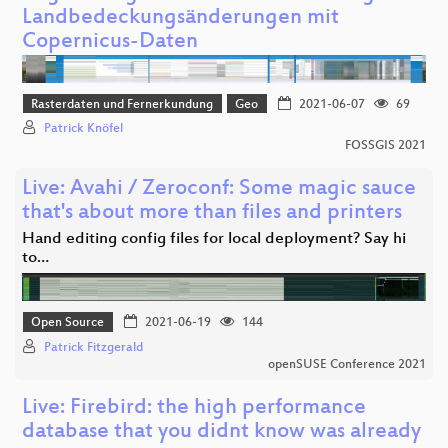
Landbedeckungsänderungen mit
Copernicus-Daten
Rasterdaten und Fernerkundung
Geo
2021-06-07
69
Patrick Knöfel
FOSSGIS 2021
Live: Avahi / Zeroconf: Some magic sauce
that's about more than files and printers
Hand editing config files for local deployment? Say hi
to…
Open Source
2021-06-19
144
Patrick Fitzgerald
openSUSE Conference 2021
Live: Firebird: the high performance
database that you didnt know was already