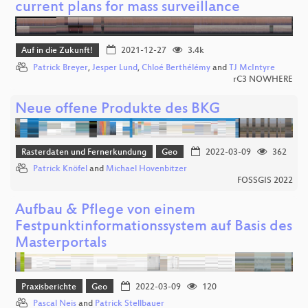
current plans for mass surveillance
Auf in die Zukunft!
2021-12-27
3.4k
Patrick Breyer
,
Jesper Lund
,
Chloé Berthélémy
and
TJ McIntyre
rC3 NOWHERE
Neue offene Produkte des BKG
Rasterdaten und Fernerkundung
Geo
2022-03-09
362
Patrick Knöfel
and
Michael Hovenbitzer
FOSSGIS 2022
Aufbau & Pflege von einem
Festpunktinformationssystem auf Basis des
Masterportals
Praxisberichte
Geo
2022-03-09
120
Pascal Neis
and
Patrick Stellbauer