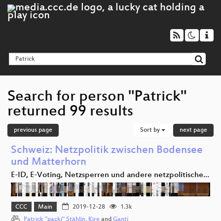
Search for person "Patrick"
returned 99 results
previous page
Sort by
next page
Schweiz: Netzpolitik zwischen Bodensee
und Matterhorn
E-ID, E-Voting, Netzsperren und andere netzpolitische…
CCC
Main
2019-12-28
1.3k
Patrick "packi" Stählin
,
Kire
and
Ganti