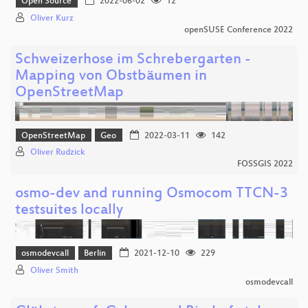
Open Source
2022-06-02
12
Oliver Kurz
openSUSE Conference 2022
Schweizerhose im Schrebergarten -
Mapping von Obstbäumen in
OpenStreetMap
OpenStreetMap
Geo
2022-03-11
142
Oliver Rudzick
FOSSGIS 2022
osmo-dev and running Osmocom TTCN-3
testsuites locally
osmodevcall
Berlin
2021-12-10
229
Oliver Smith
osmodevcall