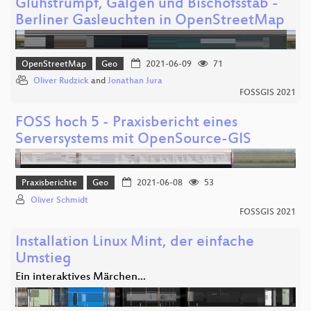
Glühstrumpf, Galgen und Bischofsstab -
Berliner Gasleuchten in OpenStreetMap
OpenStreetMap
Geo
2021-06-09
71
Oliver Rudzick
and
Jonathan Jura
FOSSGIS 2021
FOSS hoch 5 - Praxisbericht eines
Serversystems mit OpenSource-GIS
Praxisberichte
Geo
2021-06-08
53
Oliver Schmidt
FOSSGIS 2021
Installation Linux Mint, der einfache
Umstieg
Ein interaktives Märchen...