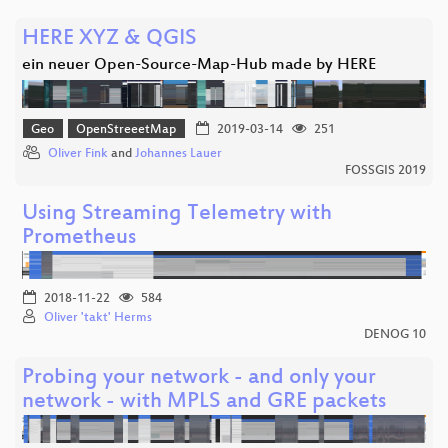
HERE XYZ & QGIS
ein neuer Open-Source-Map-Hub made by HERE
Geo
OpenStreeetMap
2019-03-14
251
Oliver Fink
and
Johannes Lauer
FOSSGIS 2019
Using Streaming Telemetry with
Prometheus
2018-11-22
584
Oliver 'takt' Herms
DENOG 10
Probing your network - and only your
network - with MPLS and GRE packets