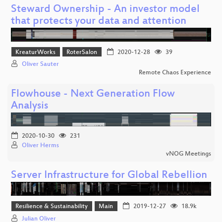
Steward Ownership - An investor model
that protects your data and attention
KreaturWorks
RoterSalon
2020-12-28
39
Oliver Sauter
Remote Chaos Experience
Flowhouse - Next Generation Flow
Analysis
2020-10-30
231
Oliver Herms
vNOG Meetings
Server Infrastructure for Global Rebellion
Resilience & Sustainability
Main
2019-12-27
18.9k
Julian Oliver