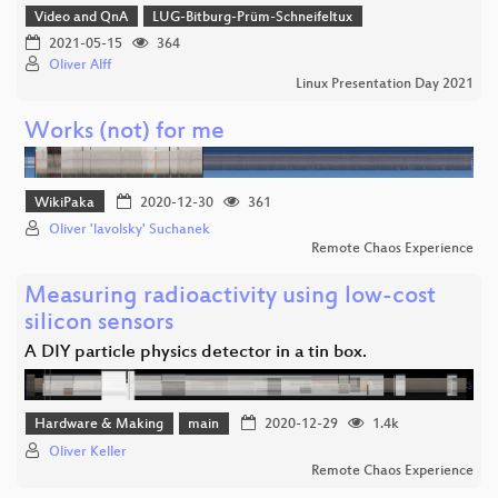
Video and QnA
LUG-Bitburg-Prüm-Schneifeltux
2021-05-15
364
Oliver Alff
Linux Presentation Day 2021
Works (not) for me
WikiPaka
2020-12-30
361
Oliver 'lavolsky' Suchanek
Remote Chaos Experience
Measuring radioactivity using low-cost
silicon sensors
A DIY particle physics detector in a tin box.
Hardware & Making
main
2020-12-29
1.4k
Oliver Keller
Remote Chaos Experience