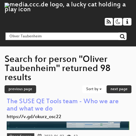
Search for person "Oliver
Taubenheim" returned 98
results
previous page
Sort by
next page
The SUSE QE Tools team - Who we are
and what we do
https://v.gd/okurz_osc22