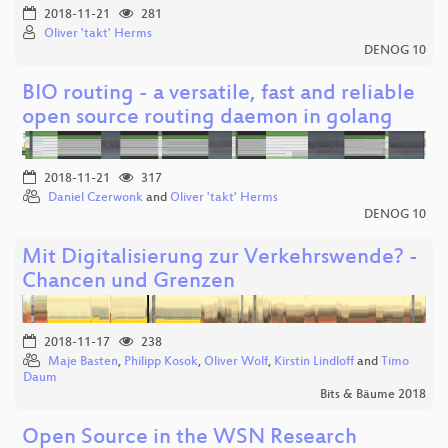
2018-11-21
281
Oliver 'takt' Herms
DENOG 10
BIO routing - a versatile, fast and reliable
open source routing daemon in golang
2018-11-21
317
Daniel Czerwonk
and
Oliver 'takt' Herms
DENOG 10
Mit Digitalisierung zur Verkehrswende? -
Chancen und Grenzen
2018-11-17
238
Maje Basten
,
Philipp Kosok
,
Oliver Wolf
,
Kirstin Lindloff
and
Timo
Daum
Bits & Bäume 2018
Open Source in the WSN Research