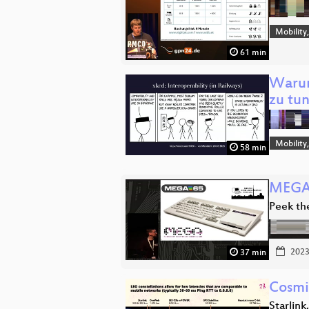
Mobility
61 min
Warum
zu tun
Mobility
58 min
MEGA
Peek th
2023
37 min
Cosmi
Starlink