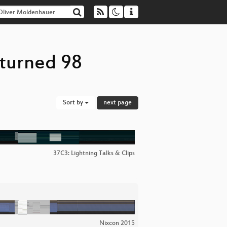
eturned 98
Sort by
next page
37C3: Lightning Talks & Clips
Nixcon 2015