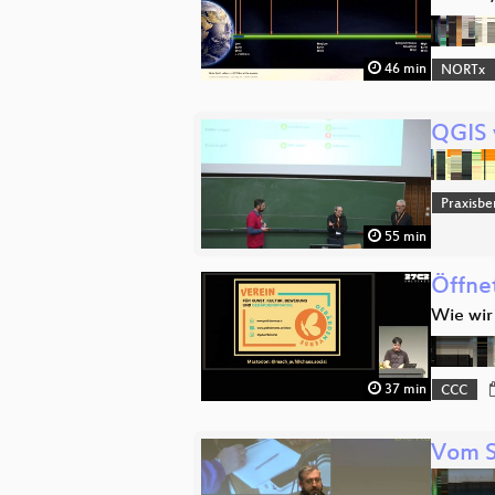
46 min
NORTx
QGIS v
Praxisbe
55 min
Öffne
Wie wir
37 min
CCC
Vom S