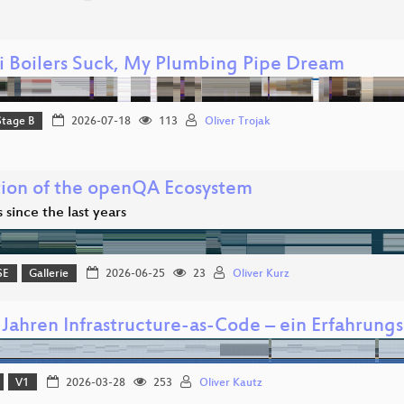
 Boilers Suck, My Plumbing Pipe Dream
Stage B
2026-07-18
113
Oliver Trojak
tion of the openQA Ecosystem
since the last years
SE
Gallerie
2026-06-25
23
Oliver Kurz
 Jahren Infrastructure-as-Code – ein Erfahrung
V1
2026-03-28
253
Oliver Kautz