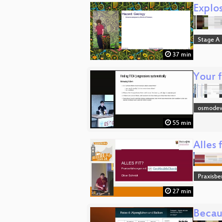
Explo
Stage A
37 min
Your 
osmode
55 min
Alles
Praxisbe
27 min
Becaus