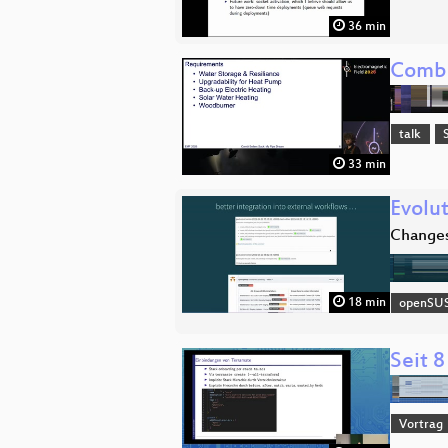
36 min
Combi
talk
33 min
Evolu
Changes 
18 min
openSU
Seit 8
Vortrag