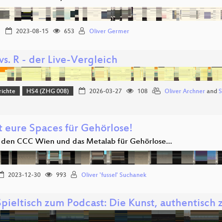
2023-08-15
653
Oliver Germer
s. R - der Live-Vergleich
richte
HS4 (ZHG 008)
2026-03-27
108
Oliver Archner
and
S
t eure Spaces für Gehörlose!
 den CCC Wien und das Metalab für Gehörlose…
2023-12-30
993
Oliver 'fussel' Suchanek
pieltisch zum Podcast: Die Kunst, authentisch 