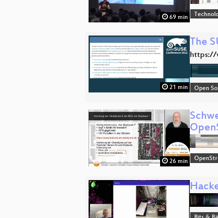
Technolo
69 min
The S
https:/
21 min
Open So
Schwe
Open
OpenSt
26 min
Hacke
Bits & 