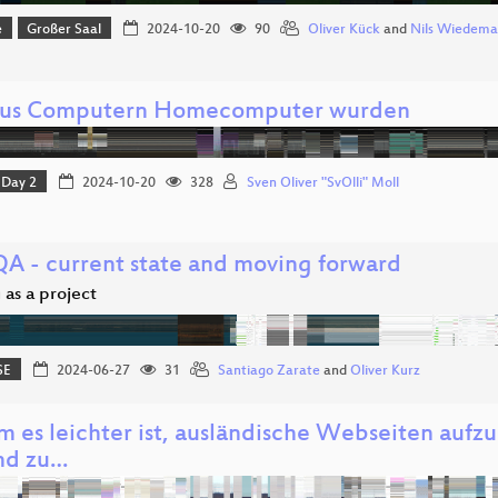
e
Großer Saal
2024-10-20
90
Oliver Kück
and
Nils Wiedem
us Computern Homecomputer wurden
Day 2
2024-10-20
328
Sven Oliver "SvOlli" Moll
A - current state and moving forward
 as a project
SE
2024-06-27
31
Santiago Zarate
and
Oliver Kurz
 es leichter ist, ausländische Webseiten aufzu
nd zu…