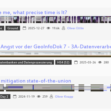
 me, what precise time is It?
re
Ground
2025-12-27
19.6k
Oliver Ettlin
 Angst vor der GeoInfoDok 7 - 3A-Datenverarb
Datenbanken und Datenprozessierung
HS4 (S2)
2025-03-26
280
mitigation state-of-the-union
Day 2
2024-11-19
259
Oliver Knapp