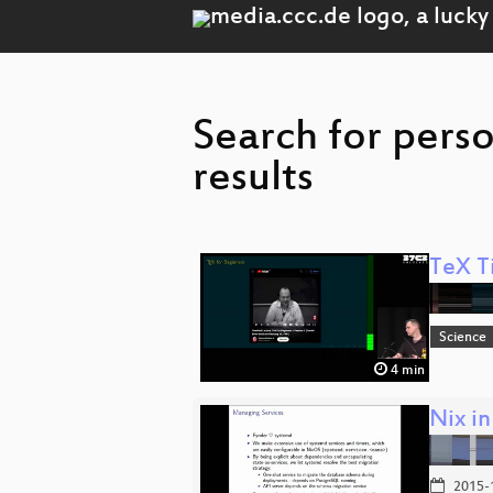
Search for pers
results
TeX T
Science
4 min
Nix i
2015-