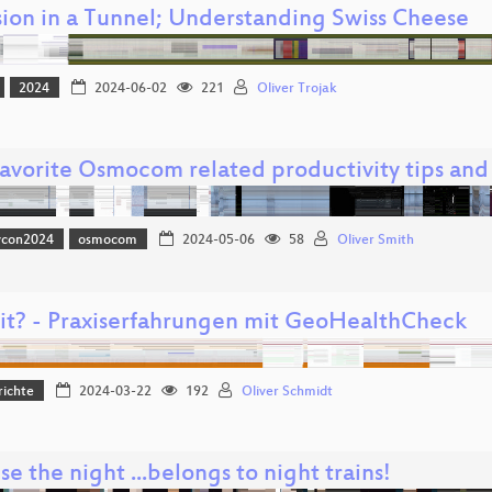
sion in a Tunnel; Understanding Swiss Cheese
2024
2024-06-02
221
Oliver Trojak
favorite Osmocom related productivity tips and 
vcon2024
osmocom
2024-05-06
58
Oliver Smith
 fit? - Praxiserfahrungen mit GeoHealthCheck
richte
2024-03-22
192
Oliver Schmidt
e the night ...belongs to night trains!