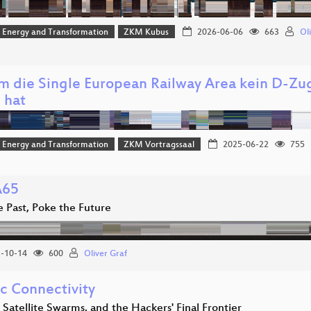
, Energy and Transformation
ZKM Kubus
2026-06-06
663
Ol
 die Single European Railway Area kein D-Zug 
 hat
, Energy and Transformation
ZKM Vortragssaal
2025-06-22
755
65
e Past, Poke the Future
-10-14
600
Oliver Graf
c Connectivity
, Satellite Swarms, and the Hackers' Final Frontier