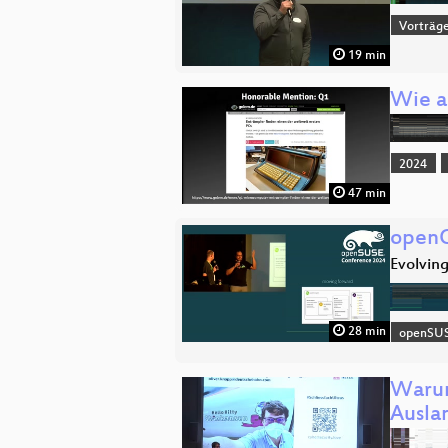
Vorträg
19 min
Wie a
2024
47 min
openQ
Evolving
28 min
openSU
Warum
Ausla