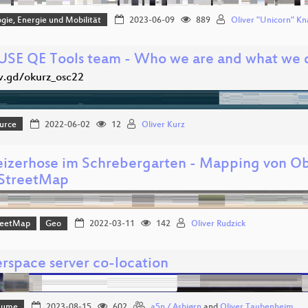
gie, Energie und Mobilität
2023-06-09
889
Oliver "Unicorn" K
USE QE Tools team - Who we are and what we 
/v.gd/okurz_osc22
urce
2022-06-02
12
Oliver Kurz
izerhose im Schrebergarten - Mapping von O
StreetMap
reetMap
Geo
2022-03-11
142
Oliver Rudzick
rspace server co-location
Bäume
2023-08-15
602
a5n / Asbjørn
and
Oliver Taubenheim