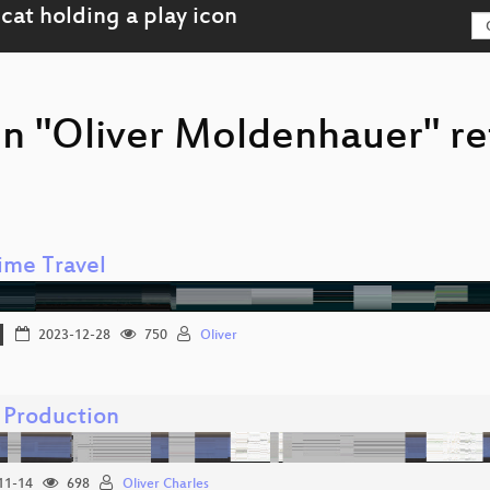
on "Oliver Moldenhauer" r
ime Travel
2023-12-28
750
Oliver
n Production
11-14
698
Oliver Charles