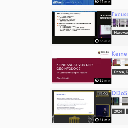
42 min
Excuse
Hardwa
56 min
Keine
Daten, 
25 min
DDoS 
2024
31 min