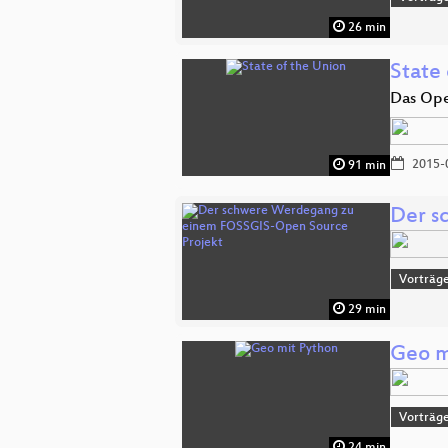
26 min
State
Das Ope
2015-
91 min
Der s
Vorträge
29 min
Geo m
Vorträge