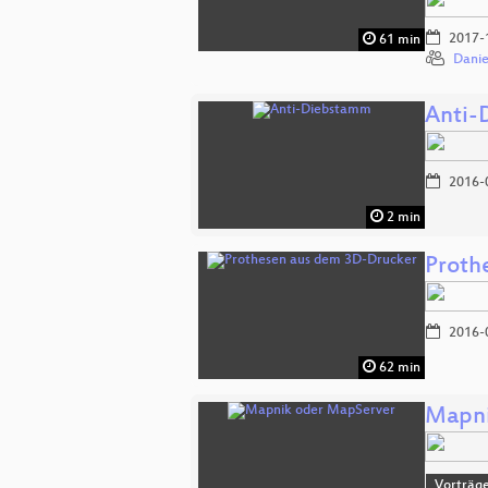
2017-
61 min
Danie
Anti-
2016-
2 min
Proth
2016-
62 min
Mapni
Vorträge