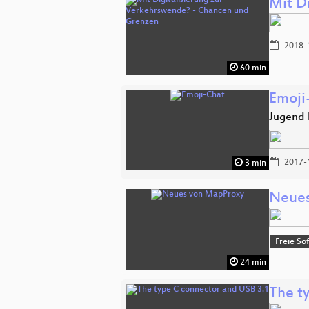
Mit D
2018-
60 min
Emoji
Jugend 
2017-
3 min
Neues
Freie So
24 min
The t