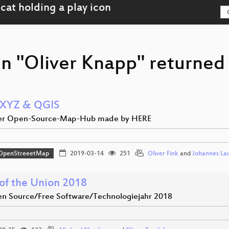
n "Oliver Knapp" returned 
 XYZ & QGIS
uer Open-Source-Map-Hub made by HERE
OpenStreeetMap
2019-03-14
251
Oliver Fink
and
Johannes La
 of the Union 2018
n Source/Free Software/Technologiejahr 2018