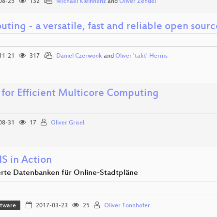
08-25
132
Michael Kleinhenz
and
Oliver Zendel
uting - a versatile, fast and reliable open sou
11-21
317
Daniel Czerwonk
and
Oliver 'takt' Herms
 for Efficient Multicore Computing
08-31
17
Oliver Grisel
IS in Action
rte Datenbanken für Online-Stadtpläne
ftware
2017-03-23
25
Oliver Tonnhofer