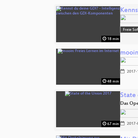
Kenns
Freie So
18 min
mooin
2017-
48 min
State
Das Ope
2017-
67 min