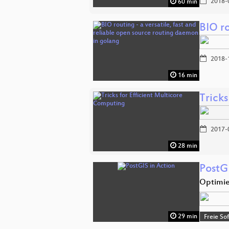
2018-
60 min
BIO ro
2018-
16 min
Tricks
2017-
28 min
PostG
Optimie
29 min
Freie So