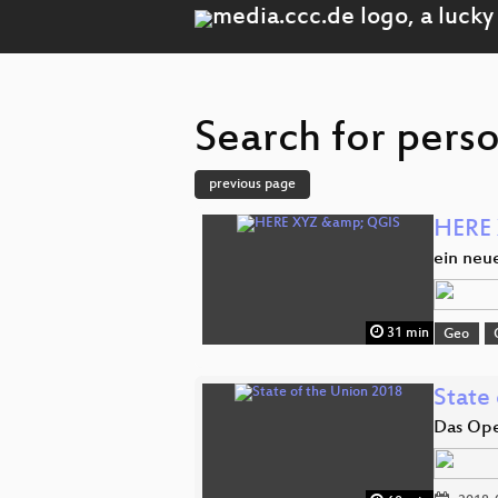
Search for perso
previous page
HERE
ein ne
31 min
Geo
State
Das Ope