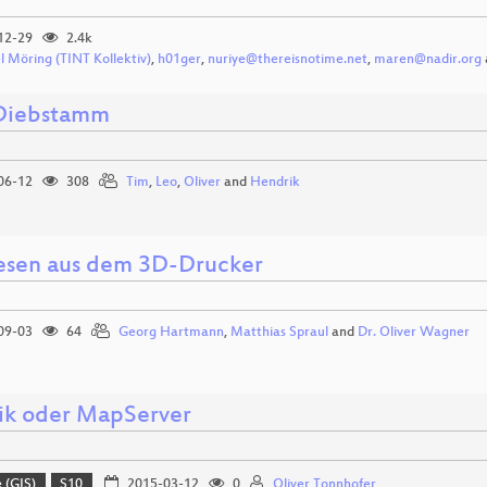
12-29
2.4k
l Möring (TINT Kollektiv)
,
h01ger
,
nuriye@thereisnotime.net
,
maren@nadir.org
Diebstamm
06-12
308
Tim
,
Leo
,
Oliver
and
Hendrik
esen aus dem 3D-Drucker
09-03
64
Georg Hartmann
,
Matthias Spraul
and
Dr. Oliver Wagner
k oder MapServer
 (GIS)
S10
2015-03-12
0
Oliver Tonnhofer