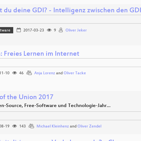
t du deine GDI? - Intelligenz zwischen den 
ftware
2017-03-23
9
Oliver Jeker
: Freies Lernen im Internet
11-10
46
Anja Lorenz
and
Oliver Tacke
 of the Union 2017
n-Source, Free-Software und Technologie-Jahr…
08-19
143
Michael Kleinhenz
and
Oliver Zendel