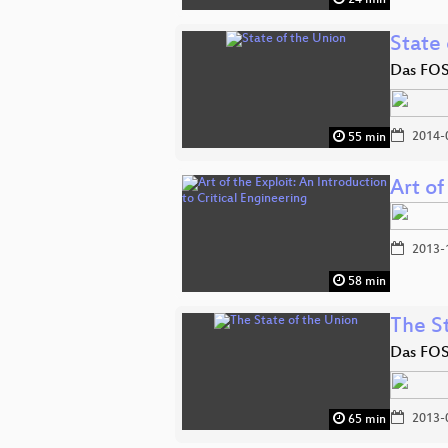
24 min
State
Das FOS
2014-
55 min
Art of
2013-
58 min
The S
Das FOS
2013-
65 min