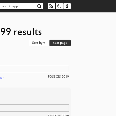
99 results
Sort by
next page
FOSSGIS 2019
uer