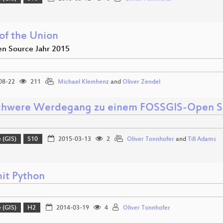
 of the Union
n Source Jahr 2015
08-22
211
Michael Kleinhenz
and
Oliver Zendel
chwere Werdegang zu einem FOSSGIS-Open So
 (GIS)
S10
2015-03-13
2
Oliver Tonnhofer
and
Till Adams
it Python
 (GIS)
H2
2014-03-19
4
Oliver Tonnhofer