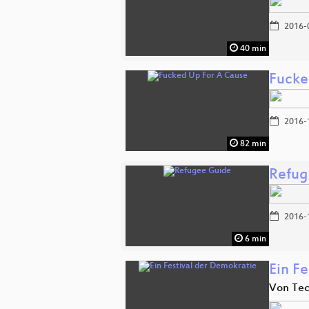
2016-
40 min
Fucke
2016-
82 min
Refug
2016-
6 min
Ein F
Von Tec