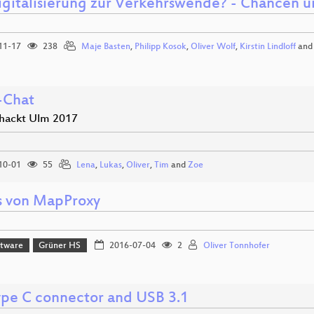
igitalisierung zur Verkehrswende? - Chancen 
11-17
238
Maje Basten
,
Philipp Kosok
,
Oliver Wolf
,
Kirstin Lindloff
an
-Chat
hackt Ulm 2017
10-01
55
Lena
,
Lukas
,
Oliver
,
Tim
and
Zoe
 von MapProxy
ftware
Grüner HS
2016-07-04
2
Oliver Tonnhofer
ype C connector and USB 3.1