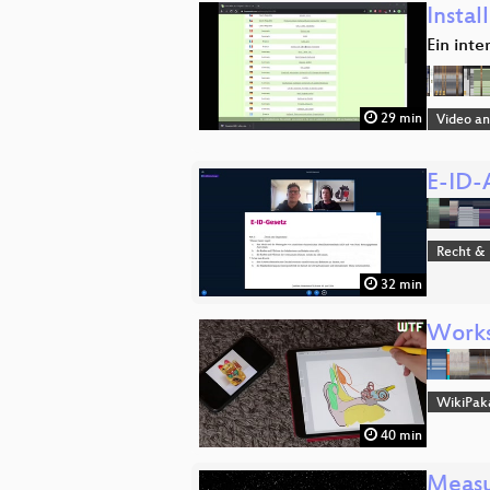
Instal
Ein inte
29 min
Video a
E-ID-
Recht & 
32 min
Works
WikiPak
40 min
Measur