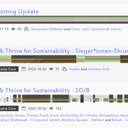
outing Update
11-15
95
Maximilian Wilhelm
and
Oliver 'takt' Geiselhardt-Herms
& Thrive for Sustainability - Sieger*innen-Ehru
Bäume Core
2022-10-02
57
Hauke
and
Johanna Graf
& Thrive for Sustainability - SO/B
Bäume Core
2022-10-02
133
na Graf
,
Hauke
,
Yvonne Zwick
,
Frank Karlitschek
,
Dr. Felicitas Breitenbach
,
Back
ephan Multhaupt - Circonomit GmbH
,
Mathieu Baudier - Netiket
and
Rehab - T