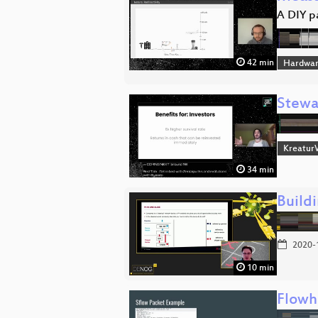
A DIY pa
42 min
Hardwar
Stewa
Kreatur
34 min
Buildi
2020-
10 min
Flowh