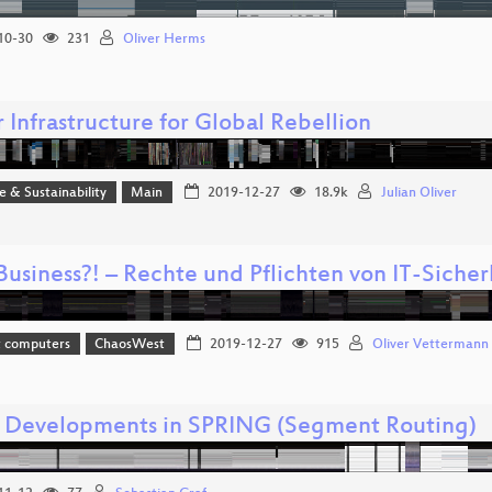
10-30
231
Oliver Herms
 Infrastructure for Global Rebellion
ce & Sustainability
Main
2019-12-27
18.9k
Julian Oliver
Business?! – Rechte und Pflichten von IT-Siche
t computers
ChaosWest
2019-12-27
915
Oliver Vettermann
t Developments in SPRING (Segment Routing)