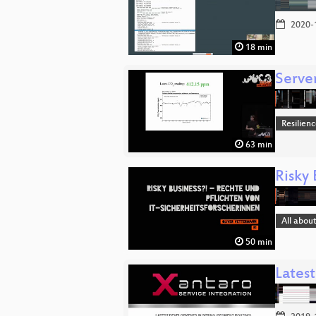
2020-
18 min
Server
Resilien
63 min
Risky 
All abou
50 min
Lates