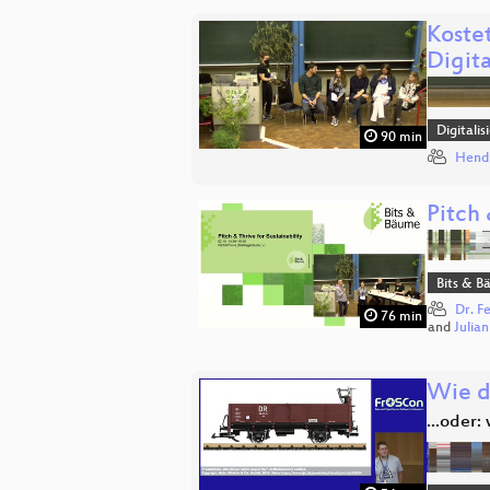
Koste
Digita
Digitali
90 min
Hend
Pitch 
Bits & 
Dr. F
76 min
and
Julia
Wie d
...oder