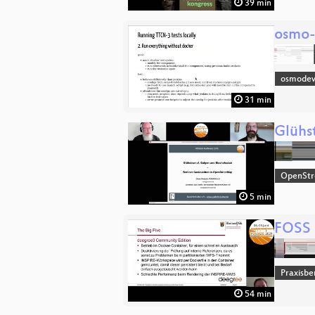
39 min
osmo-
osmodev
31 min
Glühs
OpenSt
5 min
FOSS 
Praxisbe
54 min