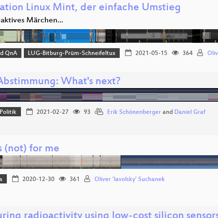
lation Linux Mint, der einfache Umstieg
raktives Märchen...
nd QnA
LUG-Bitburg-Prüm-Schneifeltux
2021-05-15
364
Oliv
Abstimmung: What's next?
Politik
2021-02-27
93
Erik Schönenberger
and
Daniel Graf
 (not) for me
a
2020-12-30
361
Oliver 'lavolsky' Suchanek
ing radioactivity using low-cost silicon sensor