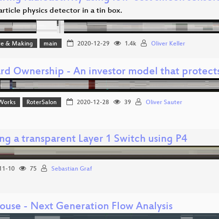
rticle physics detector in a tin box.
e & Making
main
2020-12-29
1.4k
Oliver Keller
rd Ownership - An investor model that protects
Works
RoterSalon
2020-12-28
39
Oliver Sauter
ng a transparent Layer 1 Switch using P4
11-10
75
Sebastian Graf
ouse - Next Generation Flow Analysis