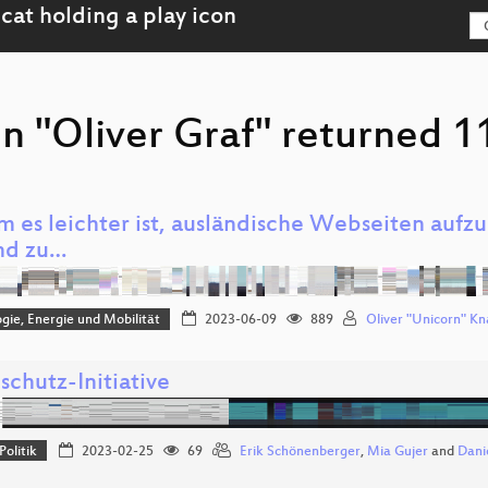
n "Oliver Graf" returned 11
 es leichter ist, ausländische Webseiten aufzu
nd zu…
gie, Energie und Mobilität
2023-06-09
889
Oliver "Unicorn" K
schutz-Initiative
Politik
2023-02-25
69
Erik Schönenberger
,
Mia Gujer
and
Dani