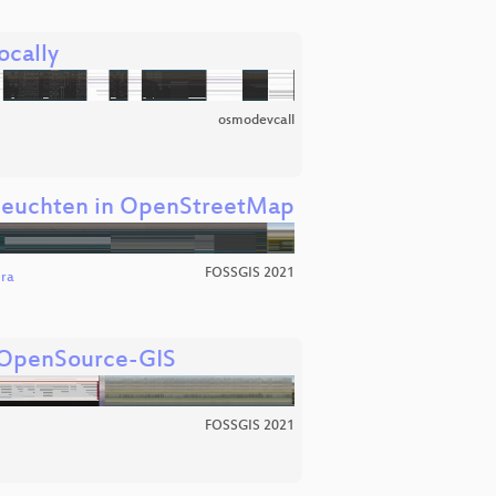
ocally
osmodevcall
asleuchten in OpenStreetMap
FOSSGIS 2021
ura
t OpenSource-GIS
FOSSGIS 2021