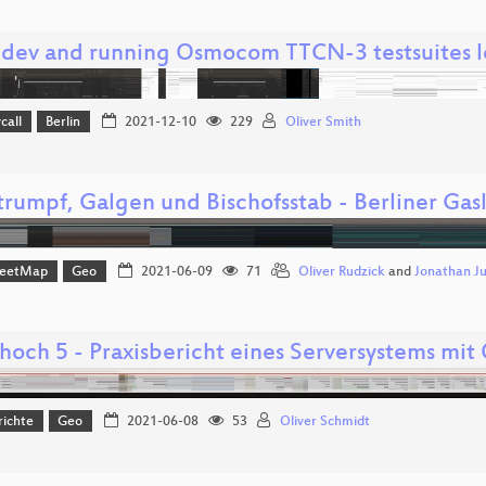
dev and running Osmocom TTCN-3 testsuites l
call
Berlin
2021-12-10
229
Oliver Smith
trumpf, Galgen und Bischofsstab - Berliner G
reetMap
Geo
2021-06-09
71
Oliver Rudzick
and
Jonathan J
hoch 5 - Praxisbericht eines Serversystems mi
richte
Geo
2021-06-08
53
Oliver Schmidt