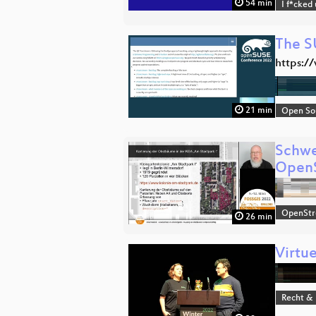
54 min
I f*cked
The S
https:/
21 min
Open So
Schwe
Open
OpenSt
26 min
Virtu
Recht & 