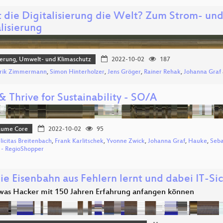
t die Digitalisierung die Welt? Zum Strom- un
lisierung
sierung, Umwelt- und Klimaschutz
2022-10-02
187
rik Zimmermann
,
Simon Hinterholzer
,
Jens Gröger
,
Rainer Rehak
,
Johanna Graf
& Thrive for Sustainability - SO/A
Bäume Core
2022-10-02
95
elicitas Breitenbach
,
Frank Karlitschek
,
Yvonne Zwick
,
Johanna Graf
,
Hauke
,
Seba
n - RegioShopper
ie Eisenbahn aus Fehlern lernt und dabei IT-Sic
: was Hacker mit 150 Jahren Erfahrung anfangen können