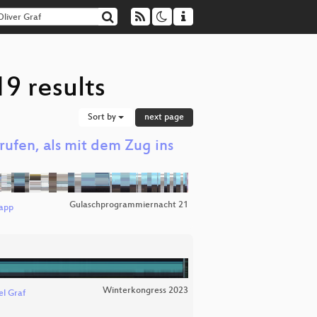
9 results
Sort by
next page
rufen, als mit dem Zug ins
Gulaschprogrammiernacht 21
napp
Winterkongress 2023
el Graf