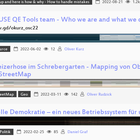
 up and here is how & why - How to handle mistakes
2022-08-21
1.2k
USE QE Tools team - Who we are and what we 
/v.gd/okurz_osc22
urce
2022-06-02
12
Oliver Kurz
izerhose im Schrebergarten - Mapping von O
StreetMap
reetMap
Geo
2022-03-11
142
Oliver Rudzick
elle Demokratie – ein neues Betriebssystem für
Politik
2022-02-25
85
Daniel Graf