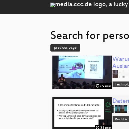
Search for perso
previous page
Warum
Ausla
Technolo
69 min
Daten
Recht & 
31 min