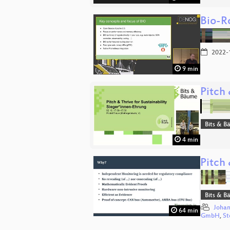
Bio-R
2022-
9 min
Pitch 
Bits & 
4 min
Pitch 
Bits & 
Johan
64 min
GmbH
,
St