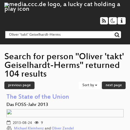
Search for person "Oliver 'takt'
Geiselhardt-Herms" returned
104 results
previous page
Sort by
next page
The State of the Union
Das FOSS-Jahr 2013
2013-08-24
9
Michael Kleinhenz
and
Oliver Zendel