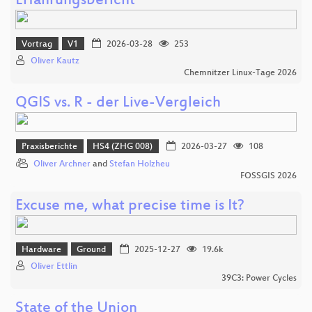
Erfahrungsbericht
Vortrag
V1
2026-03-28
253
Oliver Kautz
Chemnitzer Linux-Tage 2026
QGIS vs. R - der Live-Vergleich
Praxisberichte
HS4 (ZHG 008)
2026-03-27
108
Oliver Archner
and
Stefan Holzheu
FOSSGIS 2026
Excuse me, what precise time is It?
Hardware
Ground
2025-12-27
19.6k
Oliver Ettlin
39C3: Power Cycles
State of the Union