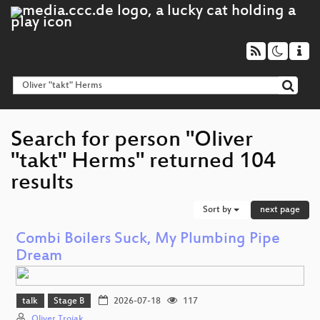
Search for person "Oliver
"takt" Herms" returned 104
results
Sort by
next page
Combi Boilers Suck, My Plumbing Pipe
Dream
talk
Stage B
2026-07-18
117
Oliver Trojak