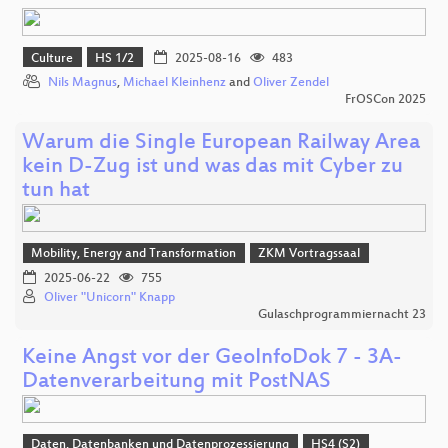
Culture
HS 1/2
2025-08-16
483
Nils Magnus
,
Michael Kleinhenz
and
Oliver Zendel
FrOSCon 2025
Warum die Single European Railway Area
kein D-Zug ist und was das mit Cyber zu
tun hat
Mobility, Energy and Transformation
ZKM Vortragssaal
2025-06-22
755
Oliver "Unicorn" Knapp
Gulaschprogrammiernacht 23
Keine Angst vor der GeoInfoDok 7 - 3A-
Datenverarbeitung mit PostNAS
Daten, Datenbanken und Datenprozessierung
HS4 (S2)