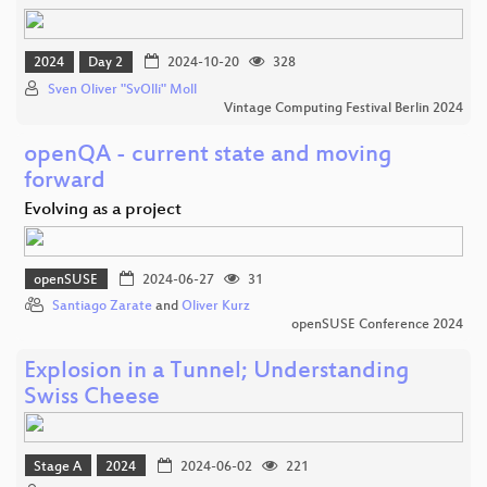
2024
Day 2
2024-10-20
328
Sven Oliver "SvOlli" Moll
Vintage Computing Festival Berlin 2024
openQA - current state and moving
forward
Evolving as a project
openSUSE
2024-06-27
31
Santiago Zarate
and
Oliver Kurz
openSUSE Conference 2024
Explosion in a Tunnel; Understanding
Swiss Cheese
Stage A
2024
2024-06-02
221