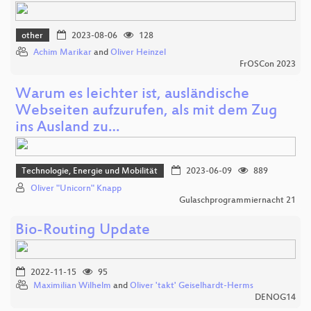
other
2023-08-06
128
Achim Marikar
and
Oliver Heinzel
FrOSCon 2023
Warum es leichter ist, ausländische
Webseiten aufzurufen, als mit dem Zug
ins Ausland zu…
Technologie, Energie und Mobilität
2023-06-09
889
Oliver "Unicorn" Knapp
Gulaschprogrammiernacht 21
Bio-Routing Update
2022-11-15
95
Maximilian Wilhelm
and
Oliver 'takt' Geiselhardt-Herms
DENOG14