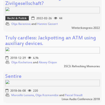
Zivilgesellschaft?
Recht & Politik
2022-02-26
44
Olga Baranova
and
Hannes Gassert
Winterkongress 2022
Truly cardless: Jackpotting an ATM using
auxiliary devices.
2018-12-29
6.9k
Olga Kochetova
and
Alexey Osipov
35C3: Refreshing Memories
Sentire
2018-06-08
220
Marcello Lussana
,
Olga Kozmanidze
and
Pascal Staudt
Linux Audio Conference 2018