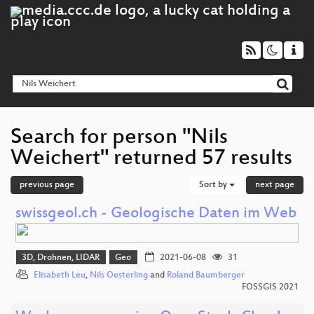
Search for person "Nils
Weichert" returned 57 results
previous page
Sort by
next page
swissgeol.ch - Geologische Daten im Web
3D, Drohnen, LIDAR
Geo
2021-06-08
31
Elisabeth Leu
,
Nils Oesterling
and
Roland Baumberger
FOSSGIS 2021