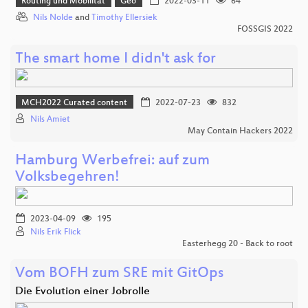
Routing und Mobilität
Geo
2022-03-11
64
Nils Nolde
and
Timothy Ellersiek
FOSSGIS 2022
The smart home I didn't ask for
MCH2022 Curated content
2022-07-23
832
Nils Amiet
May Contain Hackers 2022
Hamburg Werbefrei: auf zum
Volksbegehren!
2023-04-09
195
Nils Erik Flick
Easterhegg 20 - Back to root
Vom BOFH zum SRE mit GitOps
Die Evolution einer Jobrolle