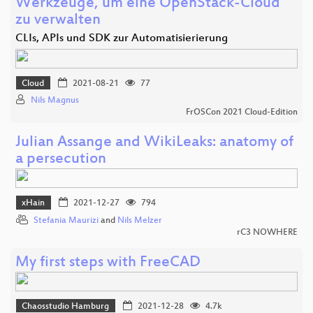
Werkzeuge, um eine OpenStack-Cloud
zu verwalten
CLIs, APIs und SDK zur Automatisierierung
Cloud
2021-08-21
77
Nils Magnus
FrOSCon 2021 Cloud-Edition
Julian Assange and WikiLeaks: anatomy of
a persecution
xHain
2021-12-27
794
Stefania Maurizi
and
Nils Melzer
rC3 NOWHERE
My first steps with FreeCAD
Chaosstudio Hamburg
2021-12-28
4.7k