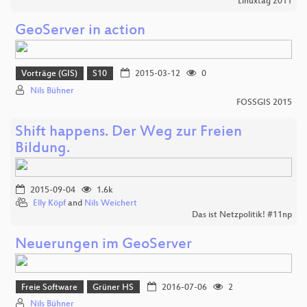
Linuxtag 2011
GeoServer in action
Vorträge (GIS)
S10
2015-03-12
0
Nils Bühner
FOSSGIS 2015
Shift happens. Der Weg zur Freien
Bildung.
2015-09-04
1.6k
Elly Köpf
and
Nils Weichert
Das ist Netzpolitik! #11np
Neuerungen im GeoServer
Freie Software
Grüner HS
2016-07-06
2
Nils Bühner