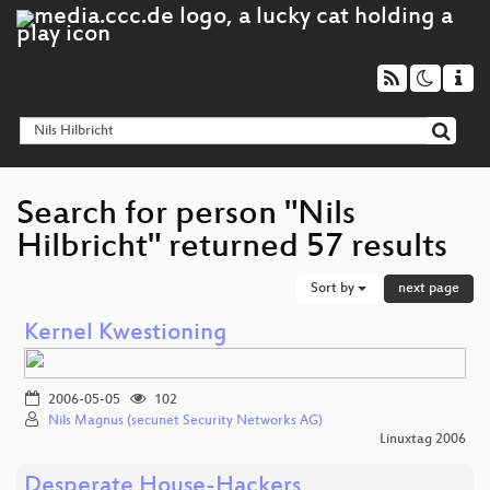
Search for person "Nils
Hilbricht" returned 57 results
Sort by
next page
Kernel Kwestioning
2006-05-05
102
Nils Magnus (secunet Security Networks AG)
Linuxtag 2006
Desperate House-Hackers