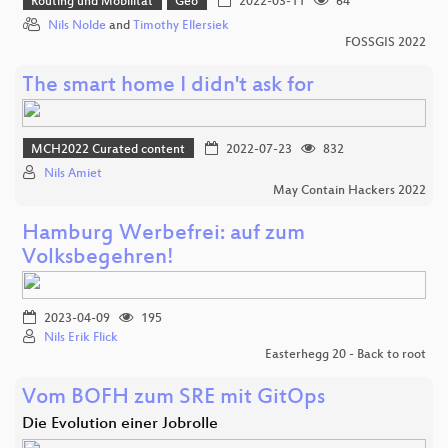
Routing und Mobilität
Geo
2022-03-11
64
Nils Nolde
and
Timothy Ellersiek
FOSSGIS 2022
The smart home I didn't ask for
MCH2022 Curated content
2022-07-23
832
Nils Amiet
May Contain Hackers 2022
Hamburg Werbefrei: auf zum
Volksbegehren!
2023-04-09
195
Nils Erik Flick
Easterhegg 20 - Back to root
Vom BOFH zum SRE mit GitOps
Die Evolution einer Jobrolle