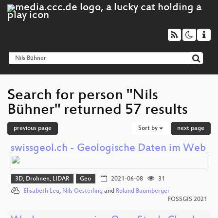
Search for person "Nils
Bühner" returned 57 results
previous page
Sort by
next page
swissgeol.ch - Geologische Daten im Web
3D, Drohnen, LIDAR
Geo
2021-06-08
31
Elisabeth Leu
,
Nils Oesterling
and
Roland Baumberger
FOSSGIS 2021