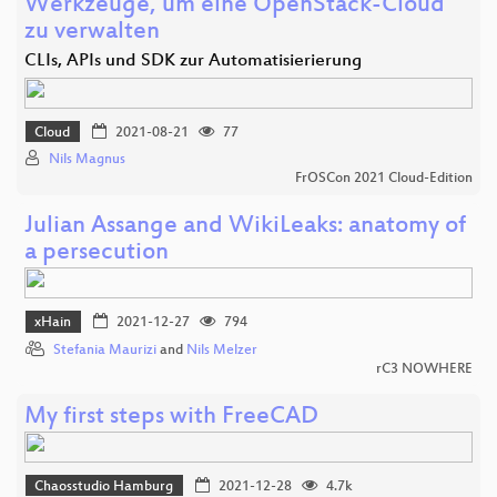
Werkzeuge, um eine OpenStack-Cloud
zu verwalten
CLIs, APIs und SDK zur Automatisierierung
Cloud
2021-08-21
77
Nils Magnus
FrOSCon 2021 Cloud-Edition
Julian Assange and WikiLeaks: anatomy of
a persecution
xHain
2021-12-27
794
Stefania Maurizi
and
Nils Melzer
rC3 NOWHERE
My first steps with FreeCAD
Chaosstudio Hamburg
2021-12-28
4.7k