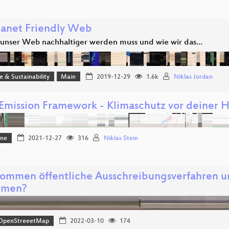
lanet Friendly Web
nser Web nachhaltiger werden muss und wie wir das…
ce & Sustainability
Main
2019-12-29
1.6k
Niklas Jordan
 Emission Framework - Klimaschutz vor deiner 
one
2021-12-27
316
Niklas Stein
ommen öffentliche Ausschreibungsverfahren u
mmen?
OpenStreeetMap
2022-03-10
174