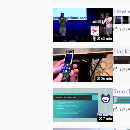
How w
2017-
63 min
Hack 
2017-
56 min
Smoc
2017-
7 min