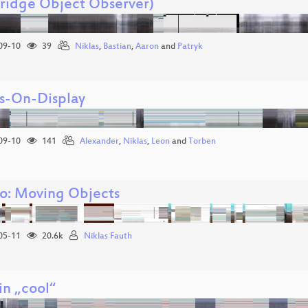
Fridge Object Observer)
09-10
39
Niklas
,
Bastian
,
Aaron
and
Patryk
s-On-Display
09-10
141
Alexander
,
Niklas
,
Leon
and
Torben
: Moving Objects
05-11
20.6k
Niklas Fauth
in „cool“