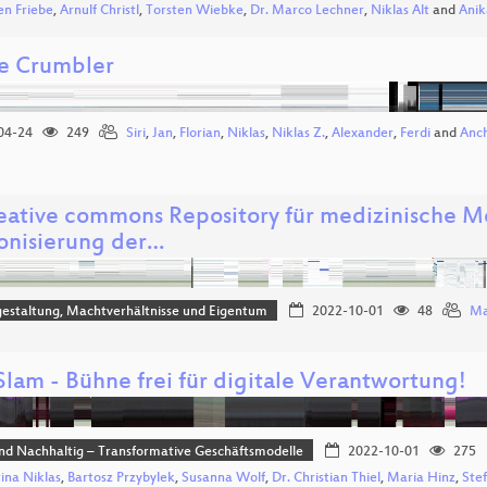
en Friebe
,
Arnulf Christl
,
Torsten Wiebke
,
Dr. Marco Lechner
,
Niklas Alt
and
Anik
e Crumbler
04-24
249
Siri
,
Jan
,
Florian
,
Niklas
,
Niklas Z.
,
Alexander
,
Ferdi
and
Anc
reative commons Repository für medizinische 
nisierung der…
estaltung, Machtverhältnisse und Eigentum
2022-10-01
48
Ma
lam - Bühne frei für digitale Verantwortung!
und Nachhaltig – Transformative Geschäftsmodelle
2022-10-01
275
tina Niklas
,
Bartosz Przybylek
,
Susanna Wolf
,
Dr. Christian Thiel
,
Maria Hinz
,
Ste