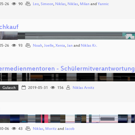
05-26
90
Leo
,
Simeon
,
Niklas
,
Niklas
,
Milan
and
Yannic
ichkauf
05-26
93
Noah
,
Joelle
,
Xenia
,
Jan
and
Niklas Kr.
ermedienmentoren - Schülermitverantwortung 
Gulasch
2019-05-31
156
Niklas Arnitz
i
10-06
43
Niklas
,
Moritz
and
Jacob