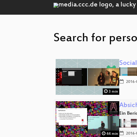
Search for perso
Socia
2016-
3 min
Absic
Ein Ber
2016-
44 min