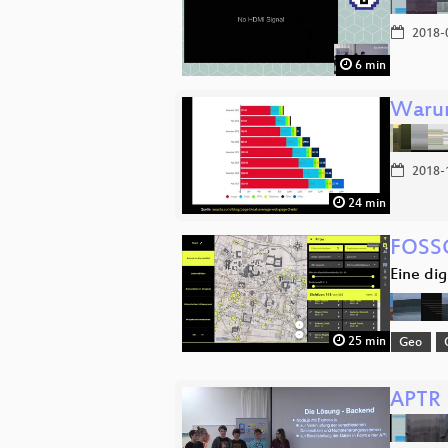
2018-
6 min
Warum
2018-
24 min
FOSS
Eine dig
25 min
Geo
APTR