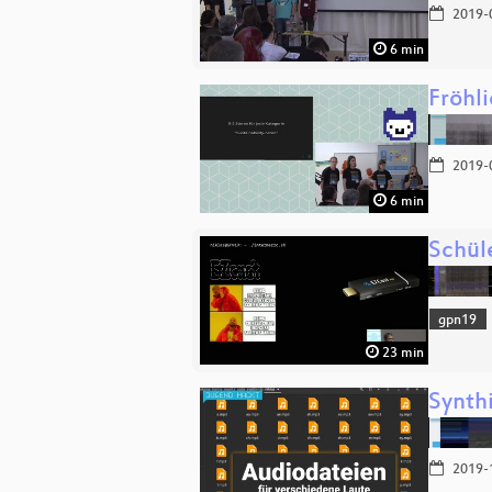
2019-
6 min
Fröhl
2019-
6 min
Schül
gpn19
23 min
Synth
2019-