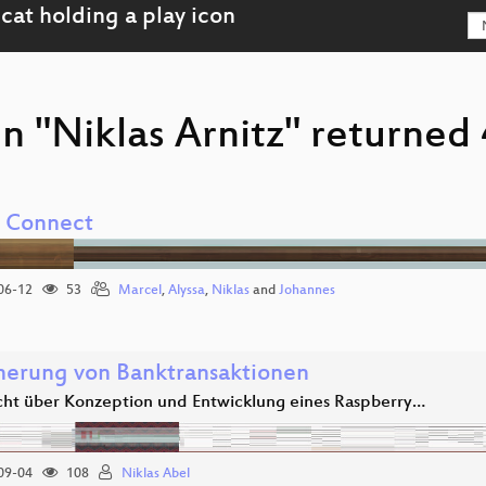
n "Niklas Arnitz" returned 
l Connect
06-12
53
Marcel
,
Alyssa
,
Niklas
and
Johannes
herung von Banktransaktionen
icht über Konzeption und Entwicklung eines Raspberry…
09-04
108
Niklas Abel