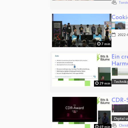
Torst
Cooki
2022-
7 min
Ein c
Harmo
Technikg
29 min
CDR-S
Digital 
Chris
69 min