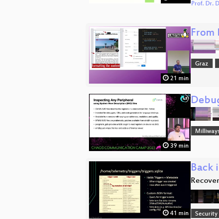
Prof. Dr.
From 
Graz
21 min
Debug
Milliway
39 min
Back i
Recover
41 min
Security