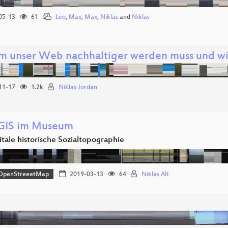
05-13
61
Leo
,
Max
,
Max
,
Niklas
and
Niklas
 unser Web nachhaltiger werden muss und wie 
11-17
1.2k
Niklas Jordan
GIS im Museum
itale historische Sozialtopographie
OpenStreeetMap
2019-03-13
64
Niklas Alt