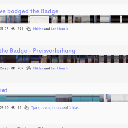
e bodged the Badge
05-25
391
Niklas
and
Jan Henrik
the Badge - Preisverleihung
05-28
707
Niklas
and
Jan Henrik
ket
09-10
15
Tjark
,
Jessie
,
Jonas
and
Niklas