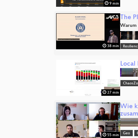
9 min
The P
Warum u
38 min
Resilien
Local
ChaosZ
27 min
Wie k
zusa
Geo
55 min