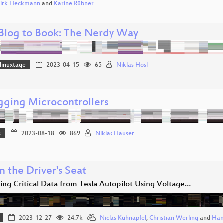
 Dirk Heckmann
and
Karine Rübner
Blog to Book: The Nerdy Way
linuxtage
2023-04-15
65
Niklas Hösl
ging Microcontrollers
s
2023-08-18
869
Niklas Hauser
n the Driver's Seat
ing Critical Data from Tesla Autopilot Using Voltage…
2023-12-27
24.7k
Niclas Kühnapfel
,
Christian Werling
and
Hans