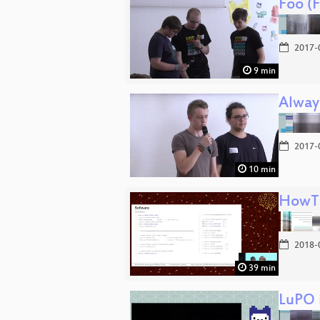
Foo (
2017-
9 min
Alway
2017-
10 min
HowTo
2018-
39 min
LuPO 