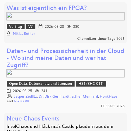
Was ist eigentlich ein FPGA?
Vortrag
V7
2026-03-28
380
Niklas Rother
Chemnitzer Linux-Tage 2026
Daten- und Prozesssicherheit in der Cloud
- Wo sind meine Daten und wer hat
Zugriff?
Open Data, Datenschutz und Lizenzen
HS1 (ZHG 011)
2026-03-25
241
Jesper Zedlitz
,
Dr. Dirk Gernhardt
,
Esther Menhard
,
HonkHase
and
Niklas Alt
FOSSGIS 2026
Neue Chaos Events
InselChaos und Håck ma’s Castle plaudern aus dem