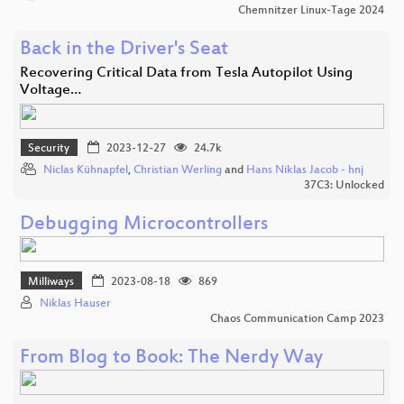
Chemnitzer Linux-Tage 2024
Back in the Driver's Seat
Recovering Critical Data from Tesla Autopilot Using
Voltage…
Security
2023-12-27
24.7k
Niclas Kühnapfel
,
Christian Werling
and
Hans Niklas Jacob - hnj
37C3: Unlocked
Debugging Microcontrollers
Milliways
2023-08-18
869
Niklas Hauser
Chaos Communication Camp 2023
From Blog to Book: The Nerdy Way