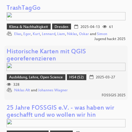
TrashTagGo
Klima & Nachhaltigkeit
Dresden
2025-04-13
61
Elias
,
Egor
,
Kurt
,
Lennard
,
Liam
,
Niklas
,
Oskar
and
Simon
Jugend hackt 2025
Historische Karten mit QGIS
georeferenzieren
Ausbildung, Lehre, Open Science
HS4 (S2)
2025-03-27
328
Niklas Alt
and
Johannes Wagner
FOSSGIS 2025
25 Jahre FOSSGIS e.V. - was haben wir
geschafft und wo wollen wir hin