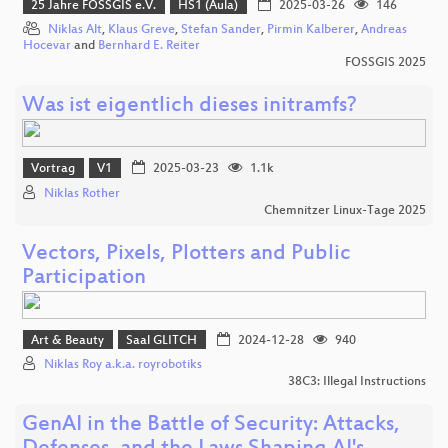
25 Jahre FOSSGIS e.V.
HS1 (Aula)
2025-03-26
146
Niklas Alt
,
Klaus Greve
,
Stefan Sander
,
Pirmin Kalberer
,
Andreas
Hocevar
and
Bernhard E. Reiter
FOSSGIS 2025
Was ist eigentlich dieses initramfs?
Vortrag
V1
2025-03-23
1.1k
Niklas Rother
Chemnitzer Linux-Tage 2025
Vectors, Pixels, Plotters and Public
Participation
Art & Beauty
Saal GLITCH
2024-12-28
940
Niklas Roy a.k.a. royrobotiks
38C3: Illegal Instructions
GenAI in the Battle of Security: Attacks,