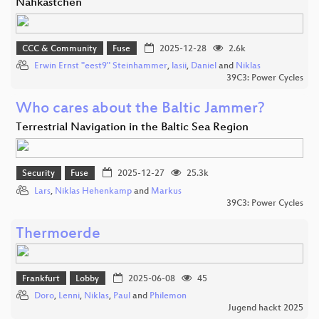
Nähkästchen
CCC & Community
Fuse
2025-12-28
2.6k
Erwin Ernst "eest9" Steinhammer
,
lasii
,
Daniel
and
Niklas
39C3: Power Cycles
Who cares about the Baltic Jammer?
Terrestrial Navigation in the Baltic Sea Region
Security
Fuse
2025-12-27
25.3k
Lars
,
Niklas Hehenkamp
and
Markus
39C3: Power Cycles
Thermoerde
Frankfurt
Lobby
2025-06-08
45
Doro
,
Lenni
,
Niklas
,
Paul
and
Philemon
Jugend hackt 2025