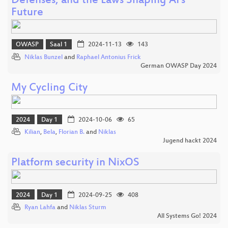
Defenses, and the Laws Shaping AI's
Future
OWASP
Saal 1
2024-11-13
143
Niklas Bunzel
and
Raphael Antonius Frick
German OWASP Day 2024
My Cycling City
2024
Day 1
2024-10-06
65
Kilian
,
Bela
,
Florian B.
and
Niklas
Jugend hackt 2024
Platform security in NixOS
2024
Day 1
2024-09-25
408
Ryan Lahfa
and
Niklas Sturm
All Systems Go! 2024