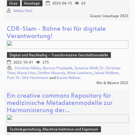
Graz
linuxtage
2023-04-15
65
Niklas Hösl
Grazer Linuxtage 2023
CDR-Slam - Bühne frei für digitale
Verantwortung!
Digital und Nachhaltig – Transformative Geschäftsmodelle
2022-10-01
275
Christina Niklas
,
Bartosz Przybylek
,
Susanna Wolf
,
Dr. Christian
Thiel
,
Maria Hinz
,
Steffen Waurick
,
Mina Luetkens
,
Jakob Wößner
,
Prof. Dr. Dirk Heckmann
and
Karine Rübner
Bits & Bäume 2022
Ein creative commons Repository für
medizinische Metadatenmodelle zur
Harmonisierung der…
Technikgestaltung, Machtverhältnisse und Eigentum