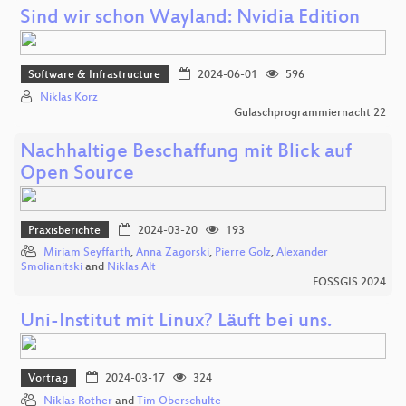
Sind wir schon Wayland: Nvidia Edition
Software & Infrastructure
2024-06-01
596
Niklas Korz
Gulaschprogrammiernacht 22
Nachhaltige Beschaffung mit Blick auf
Open Source
Praxisberichte
2024-03-20
193
Miriam Seyffarth
,
Anna Zagorski
,
Pierre Golz
,
Alexander
Smolianitski
and
Niklas Alt
FOSSGIS 2024
Uni-Institut mit Linux? Läuft bei uns.
Vortrag
2024-03-17
324
Niklas Rother
and
Tim Oberschulte