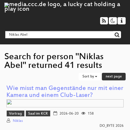
Search for person "Niklas
Abel" returned 41 results
Sort by
next page
Wie misst man Gegenstände nur mit einer
Kamera und einem Club-Laser?
Vortrag
Saal im KCR
2026-06-20
158
Niklas
DO_BYTE 2026