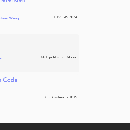
dierenden
FOSSGIS 2024
drian Weng
Netzpolitischer Abend
auli
m Code
BOB Konferenz 2025