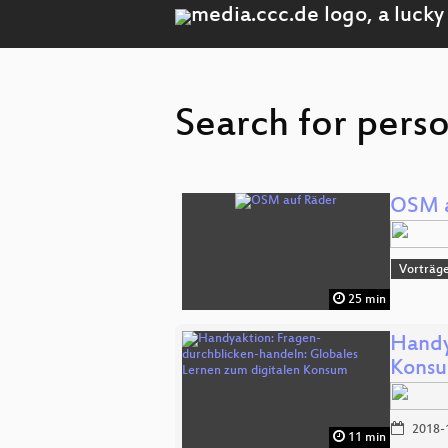
Search for perso
OSM a
Vorträg
25 min
Handy
Kons
2018-
11 min