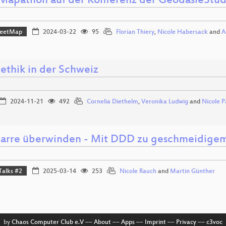
apathon auf der Konferenz der GeodäsieStu
reetMap
2024-03-22
95
Florian Thiery
,
Nicole Habersack
and
A
ethik in der Schweiz
2024-11-21
492
Cornelia Diethelm
,
Veronika Ludwig
and
Nicole P
tarre überwinden - Mit DDD zu geschmeidige
Talks #2
2025-03-14
253
Nicole Rauch
and
Martin Günther
by
Chaos Computer Club e.V
––
About
––
Apps
––
Imprint
––
Privacy
––
c3voc