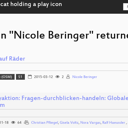
n "Nicole Beringer" return
uf Räder
e (OSM)
S1
2015-03-12
2
Nicole Beringer
aktion: Fragen-durchblicken-handeln: Globale
um
11-18
64
Christian Pfliegel
,
Gisela Voltz
,
Nora Vargas
,
Ralf Haeussler
,