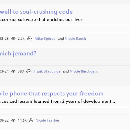
well to soul-crushing code
correct software that enriches our lives
12-28
2.2k
Mike Sperber
and
Nicole Rauch
mich jemand?
03-24
389
Frank Staudinger
and
Nicole Büschgens
ile phone that respects your freedom
nces and lessons learned from 2 years of development…
08-22
14.6k
Nicole Faerber