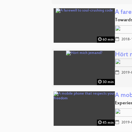
A fare
Towards 
2018-
60 min
Hört 
2019-
30 min
A mob
Experie
2019-
45 min