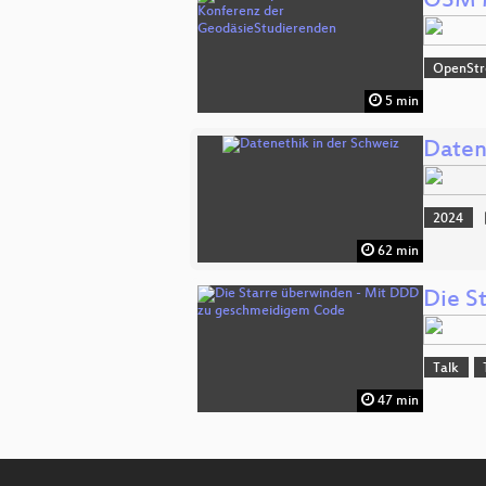
OSM M
OpenSt
5 min
Daten
2024
62 min
Die S
Talk
47 min