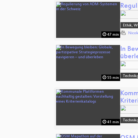
Regul
Ethik, W
Nicol
47 min
In Be
überl
Technikg
55 min
Kommu
Krite
Technikg
41 min