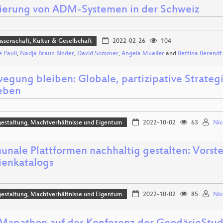
ierung von ADM-Systemen in der Schweiz
issenschaft, Kultur & Gesellschaft
2022-02-26
104
e Pauli
,
Nadja Braun Binder
,
David Sommer
,
Angela Mueller
and
Bettina Berendt
wegung bleiben: Globale, partizipative Strateg
eben
estaltung, Machtverhältnisse und Eigentum
2022-10-02
63
Nic
nale Plattformen nachhaltig gestalten: Vorste
rienkatalogs
estaltung, Machtverhältnisse und Eigentum
2022-10-02
85
Nic