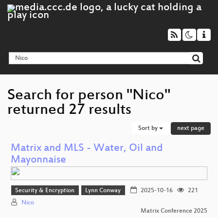
Search for person "Nico"
returned 27 results
Sort by
next page
Matrix and MLS - Water, Oil and
Mayonnaise
Security & Encryption
Lynn Conway
2025-10-16
221
Nico
Matrix Conference 2025