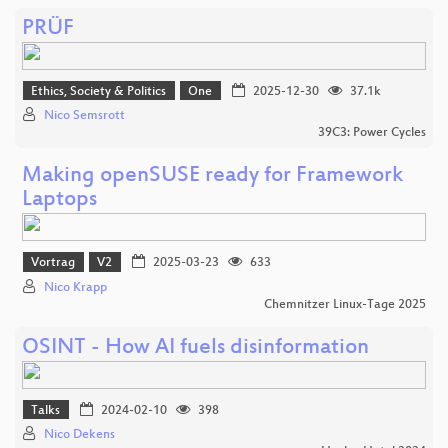
PRÜF
Ethics, Society & Politics
One
2025-12-30
37.1k
Nico Semsrott
39C3: Power Cycles
Making openSUSE ready for Framework
Laptops
Vortrag
V2
2025-03-23
633
Nico Krapp
Chemnitzer Linux-Tage 2025
OSINT - How AI fuels disinformation
Talks
2024-02-10
398
Nico Dekens