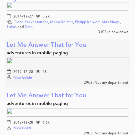
2014-12-27
5.2k
Fiona Krakenbürger
,
Maria Reimer
,
Philipp Kalweit
,
Max Nagy
,
Lukas
and
Nico
31C3: a new dawn
Let Me Answer That for You
adventures in mobile paging
2012-12-28
58
Nico Golde
29C3: Not my department
Let Me Answer That for You
adventures in mobile paging
2012-12-28
1.6k
Nico Golde
29C3: Not my department