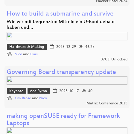
HackerHotel 2024
How to build a submarine and survive
Wie wir mit begrenzten Mitteln ein U-Boot gebaut
haben und…
Hardware & Making
2023-12-29
46.2k
Nico
and
Elias
37C3: Unlocked
Governing Board transparency update
Keynote
Ada Byron
2025-10-17
40
Kim Brose
and
Nico
Matrix Conference 2025
making openSUSE ready for Framework
Laptops