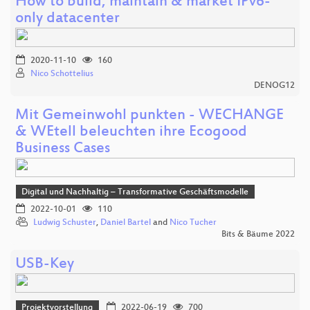
How to build, maintain & market IPv6-
only datacenter
2020-11-10
160
Nico Schottelius
DENOG12
Mit Gemeinwohl punkten - WECHANGE
& WEtell beleuchten ihre Ecogood
Business Cases
Digital und Nachhaltig – Transformative Geschäftsmodelle
2022-10-01
110
Ludwig Schuster
,
Daniel Bartel
and
Nico Tucher
Bits & Bäume 2022
USB-Key
Projektvorstellung
2022-06-19
700