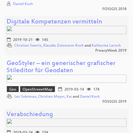
Daniel Koch
FOSSGIS 2018
Digitale Kompetenzen vermitteln
2019-10-21
145
Christian Swertz
,
Klaudia Zotzmann-Koch
and
Katharina Larisch
PrivacyWeek 2019
GeoStyler – ein generischer grafischer
Stileditor für Geodaten
Geo
OpenStreeetMap
2019-03-14
178
Jan Suleiman
,
Christian Mayer
,
Kai
and
Daniel Koch
FOSSGIS 2019
Verabschiedung
2019-03-24
234