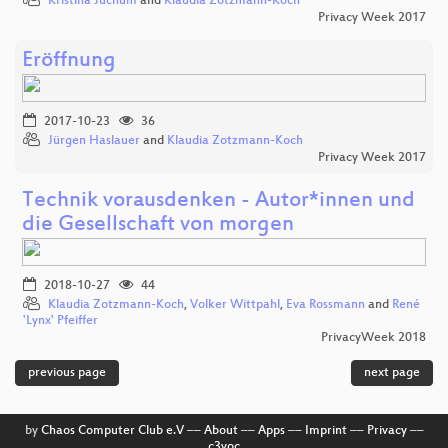
Kristina Juchum
and
Klaudia Zotzmann-Koch
Privacy Week 2017
Eröffnung
2017-10-23
36
Jürgen Haslauer
and
Klaudia Zotzmann-Koch
Privacy Week 2017
Technik vorausdenken - Autor*innen und
die Gesellschaft von morgen
2018-10-27
44
Klaudia Zotzmann-Koch
,
Volker Wittpahl
,
Eva Rossmann
and
René
'Lynx' Pfeiffer
PrivacyWeek 2018
previous page
next page
by
Chaos Computer Club e.V
––
About
––
Apps
––
Imprint
––
Privacy
––
c3voc