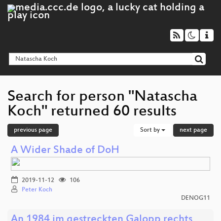
Search for person "Natascha
Koch" returned 60 results
previous page
Sort by
next page
A Wider Shade of DoH
2019-11-12
106
Peter Koch
DENOG11
An 1984 im gestreckten Galopp rechts