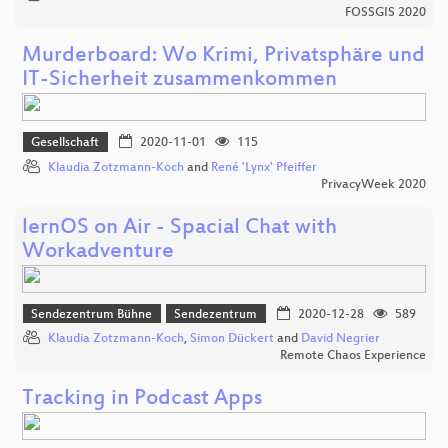
FOSSGIS 2020
Murderboard: Wo Krimi, Privatsphäre und
IT-Sicherheit zusammenkommen
Gesellschaft
2020-11-01
115
Klaudia Zotzmann-Koch
and
René 'Lynx' Pfeiffer
PrivacyWeek 2020
lernOS on Air - Spacial Chat with
Workadventure
Sendezentrum Bühne
Sendezentrum
2020-12-28
589
Klaudia Zotzmann-Koch
,
Simon Dückert
and
David Negrier
Remote Chaos Experience
Tracking in Podcast Apps