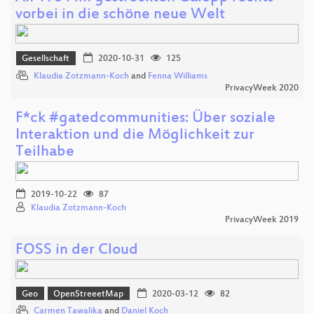
vorbei in die schöne neue Welt
Gesellschaft
2020-10-31
125
Klaudia Zotzmann-Koch
and
Fenna Williams
PrivacyWeek 2020
F*ck #gatedcommunities: Über soziale
Interaktion und die Möglichkeit zur
Teilhabe
2019-10-22
87
Klaudia Zotzmann-Koch
PrivacyWeek 2019
FOSS in der Cloud
Geo
OpenStreeetMap
2020-03-12
82
Carmen Tawalika
and
Daniel Koch