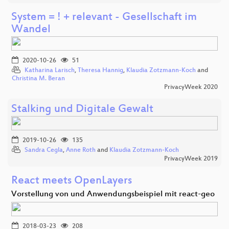
System = ! + relevant - Gesellschaft im
Wandel
2020-10-26
51
Katharina Larisch
,
Theresa Hannig
,
Klaudia Zotzmann-Koch
and
Christina M. Beran
PrivacyWeek 2020
Stalking und Digitale Gewalt
2019-10-26
135
Sandra Cegla
,
Anne Roth
and
Klaudia Zotzmann-Koch
PrivacyWeek 2019
React meets OpenLayers
Vorstellung von und Anwendungsbeispiel mit react-geo
2018-03-23
208