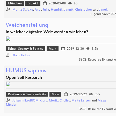
München
Projekt
2020-03-08
80
Moritz S
,
Jake
,
Andi
,
Julia
,
Hendrik
,
Jannik
,
Christopher
and
Janek
Jugend hackt 20
Weichenstellung
In welcher digitalen Welt werden wir leben?
Ethics, Society & Politics
Main
2019-12-30
3.5k
Ulrich Kelber
36C3: Resource Exhausti
HUMUS sapiens
Open Soil Research
Resilience & Sustainability
Main
2019-12-29
999
Julian mikroBIOMIK.org
,
Moritz Chollet
,
Malte Larsen
and
Maya
Minder
36C3: Resource Exhausti