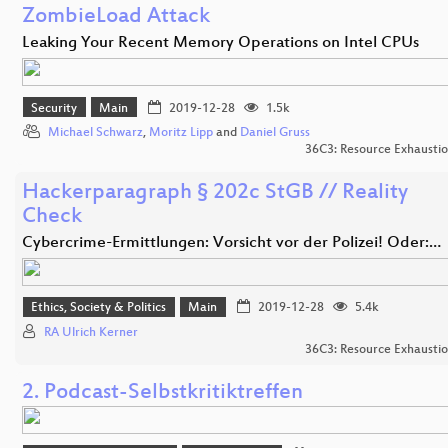
ZombieLoad Attack
Leaking Your Recent Memory Operations on Intel CPUs
Security
Main
2019-12-28
1.5k
Michael Schwarz
,
Moritz Lipp
and
Daniel Gruss
36C3: Resource Exhausti
Hackerparagraph § 202c StGB // Reality
Check
Cybercrime-Ermittlungen: Vorsicht vor der Polizei! Oder:…
Ethics, Society & Politics
Main
2019-12-28
5.4k
RA Ulrich Kerner
36C3: Resource Exhausti
2. Podcast-Selbstkritiktreffen