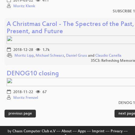
2019-03-22
411
Moritz Klenk
SUBSCRIBE 
A Christmas Carol - The Spectres of the Past,
Present, and Future
2018-12-28
1.7k
Moritz Lipp
,
Michael Schwarz
,
Daniel Gruss
and
Claudio Canella
35C3: Refreshing Memori
DENOG10 closing
2018-11-22
67
Moritz Frenzel
DENOG 1
previous page
next pag
by
Chaos Computer Club e.V
––
About
––
Apps
––
Imprint
––
Privacy
––