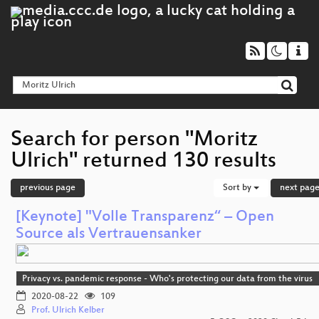
Search for person "Moritz
Ulrich" returned 130 results
previous page
Sort by
next pag
[Keynote] "Volle Transparenz“ – Open
Source als Vertrauensanker
Privacy vs. pandemic response - Who's protecting our data from the virus
2020-08-22
109
Prof. Ulrich Kelber