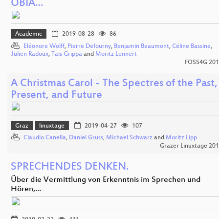
OBIA…
Academic
2019-08-28
86
Eléonore Wolff
,
Pierre Defourny
,
Benjamin Beaumont
,
Céline Bassine
,
Julien Radoux
,
Taïs Grippa
and
Moritz Lennert
FOSS4G 201
A Christmas Carol - The Spectres of the Past,
Present, and Future
Graz
linuxtage
2019-04-27
107
Claudio Canella
,
Daniel Gruss
,
Michael Schwarz
and
Moritz Lipp
Grazer Linuxtage 20
SPRECHENDES DENKEN.
Über die Vermittlung von Erkenntnis im Sprechen und
Hören,…