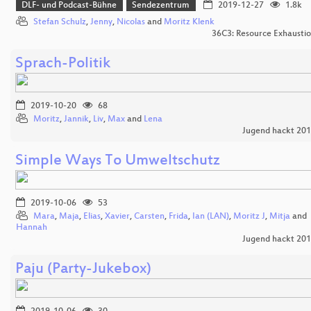
DLF- und Podcast-Bühne
Sendezentrum
2019-12-27
1.8k
Stefan Schulz
,
Jenny
,
Nicolas
and
Moritz Klenk
36C3: Resource Exhausti
Sprach-Politik
2019-10-20
68
Moritz
,
Jannik
,
Liv
,
Max
and
Lena
Jugend hackt 20
Simple Ways To Umweltschutz
2019-10-06
53
Mara
,
Maja
,
Elias
,
Xavier
,
Carsten
,
Frida
,
Ian (LAN)
,
Moritz J
,
Mitja
and
Hannah
Jugend hackt 20
Paju (Party-Jukebox)