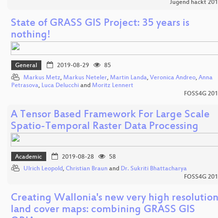
Jugend hackt 20
State of GRASS GIS Project: 35 years is
nothing!
General
2019-08-29
85
Markus Metz
,
Markus Neteler
,
Martin Landa
,
Veronica Andreo
,
Anna
Petrasova
,
Luca Delucchi
and
Moritz Lennert
FOSS4G 201
A Tensor Based Framework For Large Scale
Spatio-Temporal Raster Data Processing
Academic
2019-08-28
58
Ulrich Leopold
,
Christian Braun
and
Dr. Sukriti Bhattacharya
FOSS4G 201
Creating Wallonia's new very high resolutio
land cover maps: combining GRASS GIS