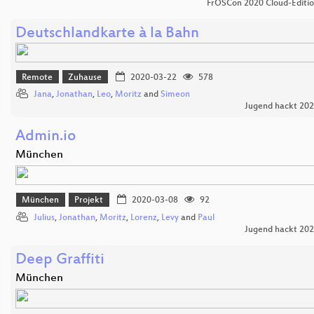
FrOSCon 2020 Cloud-Editi
Deutschlandkarte à la Bahn
Remote
Zuhause
2020-03-22
578
Jana
,
Jonathan
,
Leo
,
Moritz
and
Simeon
Jugend hackt 20
Admin.io
München
München
Projekt
2020-03-08
92
Julius
,
Jonathan
,
Moritz
,
Lorenz
,
Levy
and
Paul
Jugend hackt 20
Deep Graffiti
München