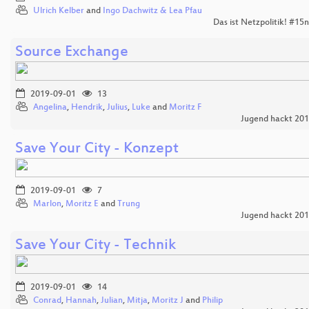
Ulrich Kelber
and
Ingo Dachwitz & Lea Pfau
Das ist Netzpolitik! #15
Source Exchange
2019-09-01
13
Angelina
,
Hendrik
,
Julius
,
Luke
and
Moritz F
Jugend hackt 20
Save Your City - Konzept
2019-09-01
7
Marlon
,
Moritz E
and
Trung
Jugend hackt 20
Save Your City - Technik
2019-09-01
14
Conrad
,
Hannah
,
Julian
,
Mitja
,
Moritz J
and
Philip