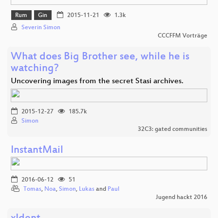
Rum
Gin
2015-11-21
1.3k
Severin Simon
CCCFFM Vorträge
What does Big Brother see, while he is
watching?
Uncovering images from the secret Stasi archives.
2015-12-27
185.7k
Simon
32C3: gated communities
InstantMail
2016-06-12
51
Tomas
,
Noa
,
Simon
,
Lukas
and
Paul
Jugend hackt 2016