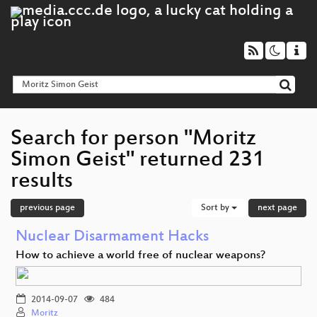
Search for person "Moritz
Simon Geist" returned 231
results
previous page
Sort by
next page
Nuclear Disarmament Hacks
How to achieve a world free of nuclear weapons?
2014-09-07
484
Moritz