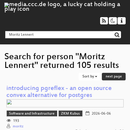
Search for person "Moritz
Lennert" returned 105 results
Sort by
next page
introducing pgreflex - an open source
convex alternative for postgres
Software and Infrastructure
ZKM Kubus
2026-06-06
193
moritz