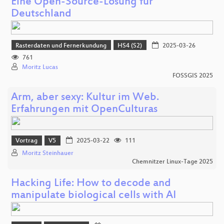
Eine Open-Source-Lösung für
Deutschland
Rasterdaten und Fernerkundung
HS4 (S2)
2025-03-26
761
Moritz Lucas
FOSSGIS 2025
Arm, aber sexy: Kultur im Web.
Erfahrungen mit OpenCulturas
Vortrag
V5
2025-03-22
111
Moritz Steinhauer
Chemnitzer Linux-Tage 2025
Hacking Life: How to decode and
manipulate biological cells with AI