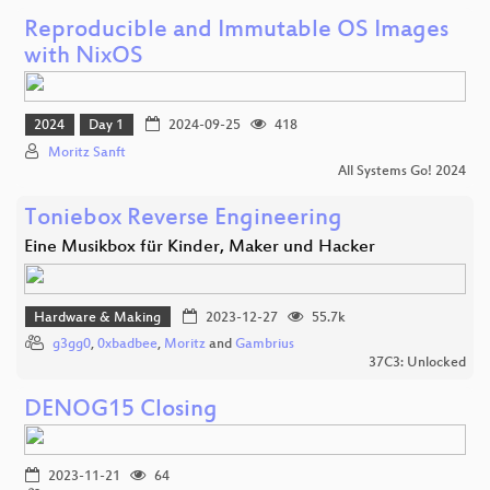
Reproducible and Immutable OS Images
with NixOS
2024
Day 1
2024-09-25
418
Moritz Sanft
All Systems Go! 2024
Toniebox Reverse Engineering
Eine Musikbox für Kinder, Maker und Hacker
Hardware & Making
2023-12-27
55.7k
g3gg0
,
0xbadbee
,
Moritz
and
Gambrius
37C3: Unlocked
DENOG15 Closing
2023-11-21
64