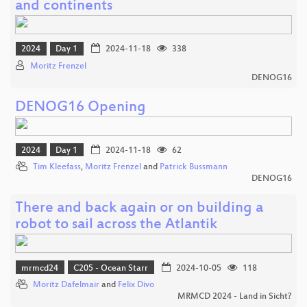
and continents
2024
Day 1
2024-11-18
338
Moritz Frenzel
DENOG16
DENOG16 Opening
2024
Day 1
2024-11-18
62
Tim Kleefass
,
Moritz Frenzel
and
Patrick Bussmann
DENOG16
There and back again or on building a
robot to sail across the Atlantik
mrmcd24
C205 - Ocean Starr
2024-10-05
118
Moritz Dafelmair
and
Felix Divo
MRMCD 2024 - Land in Sicht?