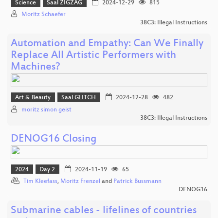
Science
Saal ZIGZAG
2024-12-29
815
Moritz Schaefer
38C3: Illegal Instructions
Automation and Empathy: Can We Finally
Replace All Artistic Performers with
Machines?
Art & Beauty
Saal GLITCH
2024-12-28
482
moritz simon geist
38C3: Illegal Instructions
DENOG16 Closing
2024
Day 2
2024-11-19
65
Tim Kleefass
,
Moritz Frenzel
and
Patrick Bussmann
DENOG16
Submarine cables - lifelines of countries