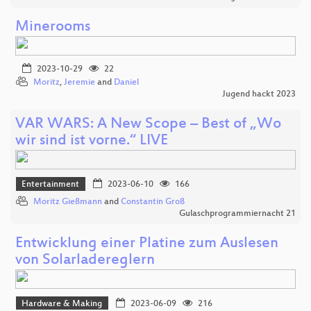
Minerooms
2023-10-29
22
Moritz
,
Jeremie
and
Daniel
Jugend hackt 2023
VAR WARS: A New Scope – Best of „Wo
wir sind ist vorne.“ LIVE
Entertainment
2023-06-10
166
Moritz Gießmann
and
Constantin Groß
Gulaschprogrammiernacht 21
Entwicklung einer Platine zum Auslesen
von Solarladereglern
Hardware & Making
2023-06-09
216