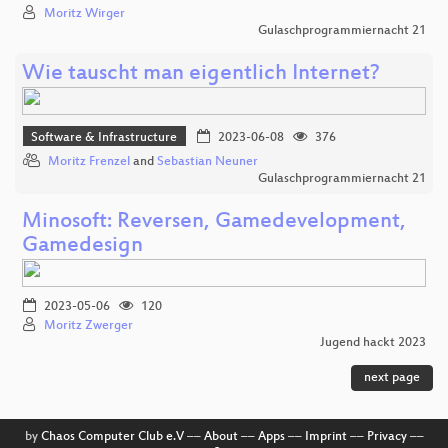
Moritz Wirger
Gulaschprogrammiernacht 21
Wie tauscht man eigentlich Internet?
Software & Infrastructure
2023-06-08
376
Moritz Frenzel
and
Sebastian Neuner
Gulaschprogrammiernacht 21
Minosoft: Reversen, Gamedevelopment,
Gamedesign
2023-05-06
120
Moritz Zwerger
Jugend hackt 2023
next page
by
Chaos Computer Club e.V
––
About
––
Apps
––
Imprint
––
Privacy
––