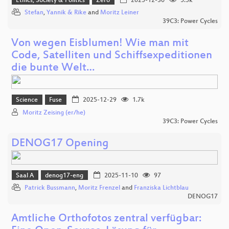
Ethics, Society & Politics
Zero
2025-12-30
5.5k
Stefan
,
Yannik & Rike
and
Moritz Leiner
39C3: Power Cycles
Von wegen Eisblumen! Wie man mit
Code, Satelliten und Schiffsexpeditionen
die bunte Welt…
Science
Fuse
2025-12-29
1.7k
Moritz Zeising (er/he)
39C3: Power Cycles
DENOG17 Opening
Saal A
denog17-eng
2025-11-10
97
Patrick Bussmann
,
Moritz Frenzel
and
Franziska Lichtblau
DENOG17
Amtliche Orthofotos zentral verfügbar: