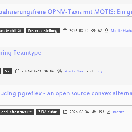
balisierungsfreie ÖPNV-Taxis mit MOTIS: Ein g
und Mobilität
Posterausstellung
2026-03-25
62
Moritz Fisch
ning Teamtype
V2
2026-03-29
86
Moritz Neeb
and
blinry
ucing pgreflex - an open source convex alterna
 and Infrastructure
ZKM Kubus
2026-06-06
193
moritz