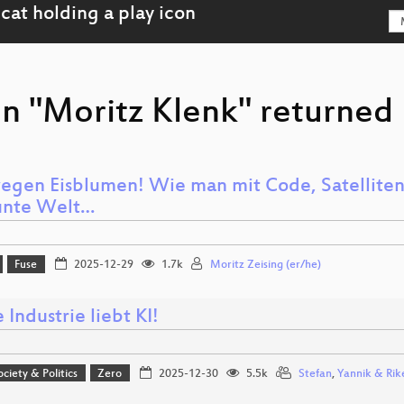
n "Moritz Klenk" returned 
egen Eisblumen! Wie man mit Code, Satelliten
unte Welt…
Fuse
2025-12-29
1.7k
Moritz Zeising (er/he)
e Industrie liebt KI!
ociety & Politics
Zero
2025-12-30
5.5k
Stefan
,
Yannik & Rik