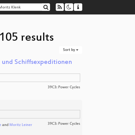
105 results
Sort by
 und Schiffsexpeditionen
39C3: Power Cycles
39C3: Power Cycles
e
and
Moritz Leiner