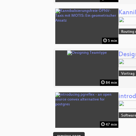
Kanni
Routing 
5 min
Desig
Vortrag
84 min
introd
Software
47 min
previous page