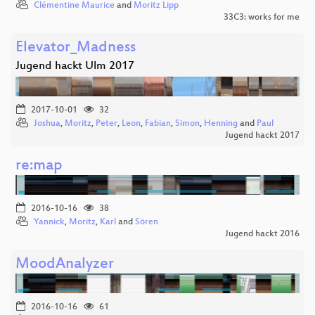
Clémentine Maurice
and
Moritz Lipp
33C3: works for me
Elevator_Madness
Jugend hackt Ulm 2017
2017-10-01
32
Joshua
,
Moritz
,
Peter
,
Leon
,
Fabian
,
Simon
,
Henning
and
Paul
Jugend hackt 2017
re:map
2016-10-16
38
Yannick
,
Moritz
,
Karl
and
Sören
Jugend hackt 2016
MoodAnalyzer
2016-10-16
61