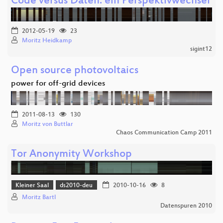
Code versus Daten: ein Perspektivwechsel
2012-05-19
23
Moritz Heidkamp
sigint12
Open source photovoltaics
power for off-grid devices
2011-08-13
130
Moritz von Buttlar
Chaos Communication Camp 2011
Tor Anonymity Workshop
Kleiner Saal
ds2010-deu
2010-10-16
8
Moritz Bartl
Datenspuren 2010