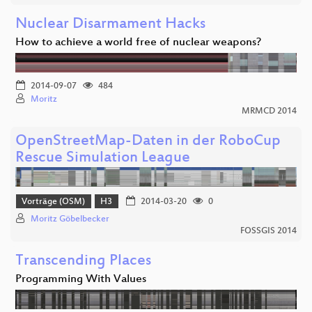
Nuclear Disarmament Hacks
How to achieve a world free of nuclear weapons?
2014-09-07
484
Moritz
MRMCD 2014
OpenStreetMap-Daten in der RoboCup
Rescue Simulation League
Vorträge (OSM)
H3
2014-03-20
0
Moritz Göbelbecker
FOSSGIS 2014
Transcending Places
Programming With Values