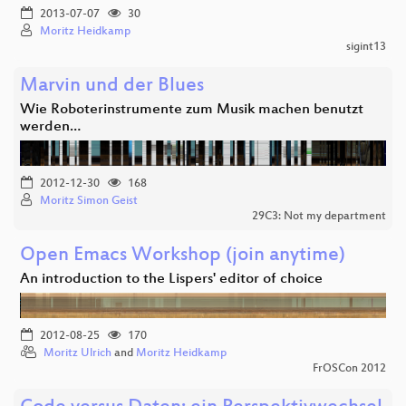
2013-07-07
30
Moritz Heidkamp
sigint13
Marvin und der Blues
Wie Roboterinstrumente zum Musik machen benutzt
werden…
2012-12-30
168
Moritz Simon Geist
29C3: Not my department
Open Emacs Workshop (join anytime)
An introduction to the Lispers' editor of choice
2012-08-25
170
Moritz Ulrich
and
Moritz Heidkamp
FrOSCon 2012