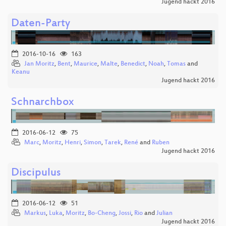
Jugend hackt 2016
Daten-Party
2016-10-16
163
Jan Moritz
,
Bent
,
Maurice
,
Malte
,
Benedict
,
Noah
,
Tomas
and
Keanu
Jugend hackt 2016
Schnarchbox
2016-06-12
75
Marc
,
Moritz
,
Henri
,
Simon
,
Tarek
,
René
and
Ruben
Jugend hackt 2016
Discipulus
2016-06-12
51
Markus
,
Luka
,
Moritz
,
Bo-Cheng
,
Jossi
,
Rio
and
Julian
Jugend hackt 2016